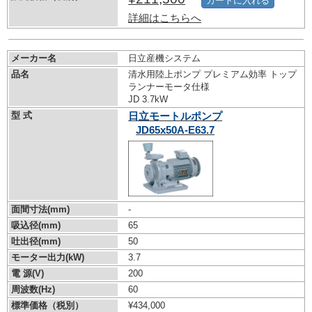
カートに入れる
詳細はこちらへ
メーカー名
日立産機システム
品名
清水用陸上ポンプ プレミアム効率 トップ
ランナーモータ仕様
JD 3.7kW
型 式
日立モートルポンプ
JD65x50A-E63.7
面間寸法(mm)
-
吸込径(mm)
65
吐出径(mm)
50
モーター出力(kW)
3.7
電 源(V)
200
周波数(Hz)
60
標準価格（税別）
¥434,000