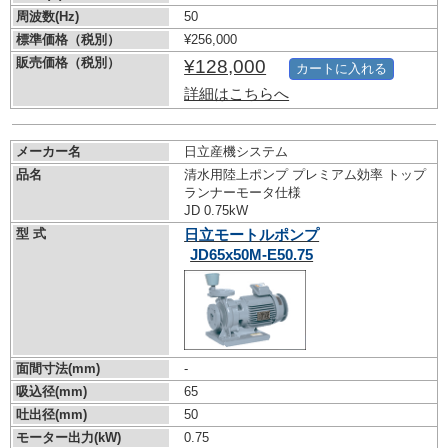
周波数(Hz)
50
標準価格（税別）
¥256,000
販売価格（税別）
¥128,000
カートに入れる
詳細はこちらへ
メーカー名
日立産機システム
品名
清水用陸上ポンプ プレミアム効率 トップ
ランナーモータ仕様
JD 0.75kW
型 式
日立モートルポンプ
JD65x50M-E50.75
面間寸法(mm)
-
吸込径(mm)
65
吐出径(mm)
50
モーター出力(kW)
0.75