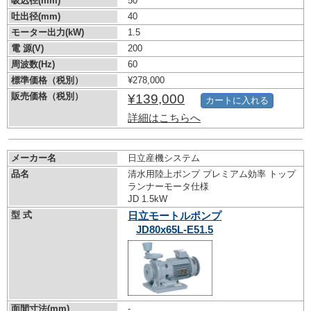
吸込径(mm)
50
吐出径(mm)
40
モーター出力(kW)
1.5
電 源(V)
200
周波数(Hz)
60
標準価格（税別）
¥278,000
販売価格（税別）
¥139,000
カートに入れる
詳細はこちらへ
メーカー名
日立産機システム
品名
清水用陸上ポンプ プレミアム効率 トップ
ランナーモータ仕様
JD 1.5kW
型 式
日立モートルポンプ
JD80x65L-E51.5
面間寸法(mm)
-