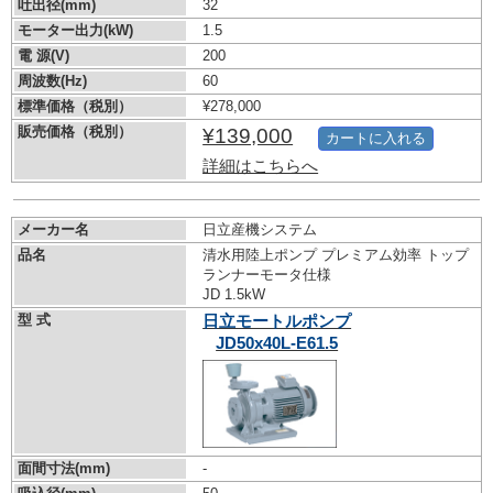
吐出径(mm)
32
モーター出力(kW)
1.5
電 源(V)
200
周波数(Hz)
60
標準価格（税別）
¥278,000
販売価格（税別）
¥139,000
カートに入れる
詳細はこちらへ
メーカー名
日立産機システム
品名
清水用陸上ポンプ プレミアム効率 トップ
ランナーモータ仕様
JD 1.5kW
型 式
日立モートルポンプ
JD50x40L-E61.5
面間寸法(mm)
-