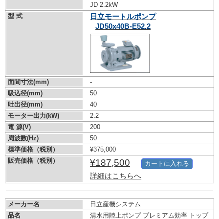
JD 2.2kW
型 式
日立モートルポンプ
JD50x40B-E52.2
面間寸法(mm)
-
吸込径(mm)
50
吐出径(mm)
40
モーター出力(kW)
2.2
電 源(V)
200
周波数(Hz)
50
標準価格（税別）
¥375,000
販売価格（税別）
¥187,500
カートに入れる
詳細はこちらへ
メーカー名
日立産機システム
品名
清水用陸上ポンプ プレミアム効率 トップ