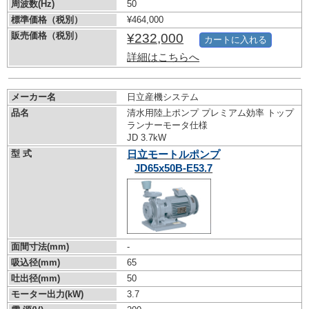
周波数(Hz)
50
標準価格（税別）
¥464,000
販売価格（税別）
¥232,000
カートに入れる
詳細はこちらへ
メーカー名
日立産機システム
品名
清水用陸上ポンプ プレミアム効率 トップ
ランナーモータ仕様
JD 3.7kW
型 式
日立モートルポンプ
JD65x50B-E53.7
面間寸法(mm)
-
吸込径(mm)
65
吐出径(mm)
50
モーター出力(kW)
3.7