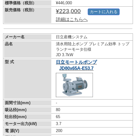
標準価格（税別）
¥446,000
販売価格（税別）
¥223,000
カートに入れる
詳細はこちらへ
メーカー名
日立産機システム
品名
清水用陸上ポンプ プレミアム効率 トップ
ランナーモータ仕様
JD 3.7kW
型 式
日立モートルポンプ
JD80x65A-E53.7
面間寸法(mm)
-
吸込径(mm)
80
吐出径(mm)
65
モーター出力(kW)
3.7
電 源(V)
200