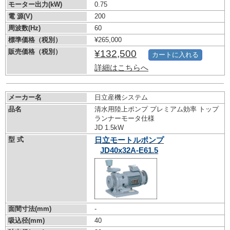
モーター出力(kW)
0.75
電 源(V)
200
周波数(Hz)
60
標準価格（税別）
¥265,000
販売価格（税別）
¥132,500
カートに入れる
詳細はこちらへ
メーカー名
日立産機システム
品名
清水用陸上ポンプ プレミアム効率 トップ
ランナーモータ仕様
JD 1.5kW
型 式
日立モートルポンプ
JD40x32A-E61.5
面間寸法(mm)
-
吸込径(mm)
40