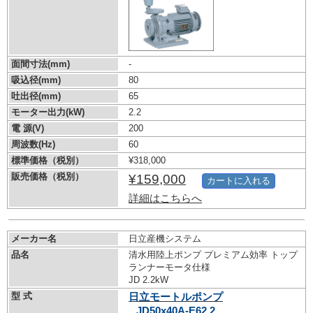
面間寸法(mm)
-
吸込径(mm)
80
吐出径(mm)
65
モーター出力(kW)
2.2
電 源(V)
200
周波数(Hz)
60
標準価格（税別）
¥318,000
販売価格（税別）
¥159,000
カートに入れる
詳細はこちらへ
メーカー名
日立産機システム
品名
清水用陸上ポンプ プレミアム効率 トップ
ランナーモータ仕様
JD 2.2kW
型 式
日立モートルポンプ
JD50x40A-E62.2