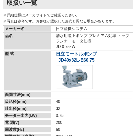
取扱い一覧
※詳細仕様は
メーカサイト
でご確認ください。
※写真は参考です。お客様が選択した形式と異なる場合があります。
メーカー名
日立産機システム
品名
清水用陸上ポンプ プレミアム効率 トップ
ランナーモータ仕様
JD 0.75kW
型 式
日立モートルポンプ
JD40x32L-E60.75
面間寸法(mm)
-
吸込径(mm)
40
吐出径(mm)
32
モーター出力(kW)
0.75
電 源(V)
200
周波数(Hz)
60