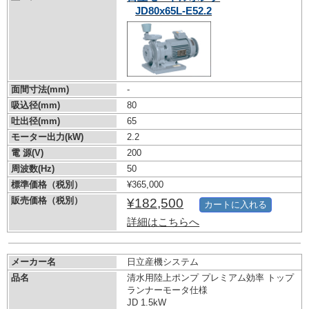
JD80x65L-E52.2
面間寸法(mm)
-
吸込径(mm)
80
吐出径(mm)
65
モーター出力(kW)
2.2
電 源(V)
200
周波数(Hz)
50
標準価格（税別）
¥365,000
販売価格（税別）
¥182,500
カートに入れる
詳細はこちらへ
メーカー名
日立産機システム
品名
清水用陸上ポンプ プレミアム効率 トップ
ランナーモータ仕様
JD 1.5kW