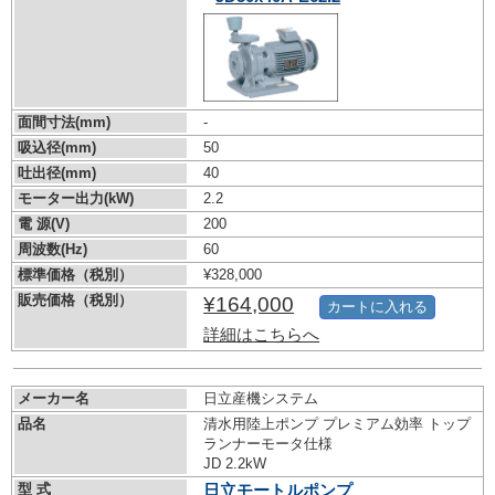
面間寸法(mm)
-
吸込径(mm)
50
吐出径(mm)
40
モーター出力(kW)
2.2
電 源(V)
200
周波数(Hz)
60
標準価格（税別）
¥328,000
販売価格（税別）
¥164,000
カートに入れる
詳細はこちらへ
メーカー名
日立産機システム
品名
清水用陸上ポンプ プレミアム効率 トップ
ランナーモータ仕様
JD 2.2kW
型 式
日立モートルポンプ