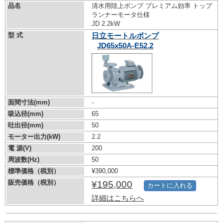
品名
清水用陸上ポンプ プレミアム効率 トップ
ランナーモータ仕様
JD 2.2kW
型 式
日立モートルポンプ
JD65x50A-E52.2
面間寸法(mm)
-
吸込径(mm)
65
吐出径(mm)
50
モーター出力(kW)
2.2
電 源(V)
200
周波数(Hz)
50
標準価格（税別）
¥390,000
販売価格（税別）
¥195,000
カートに入れる
詳細はこちらへ