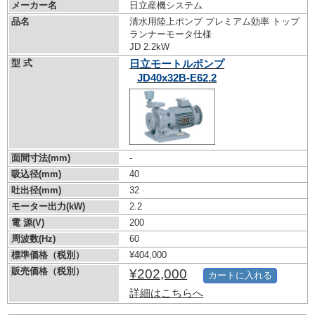
メーカー名
日立産機システム
品名
清水用陸上ポンプ プレミアム効率 トップ
ランナーモータ仕様
JD 2.2kW
型 式
日立モートルポンプ
JD40x32B-E62.2
面間寸法(mm)
-
吸込径(mm)
40
吐出径(mm)
32
モーター出力(kW)
2.2
電 源(V)
200
周波数(Hz)
60
標準価格（税別）
¥404,000
販売価格（税別）
¥202,000
カートに入れる
詳細はこちらへ