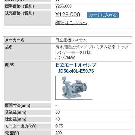
標準価格（税別）
¥256,000
販売価格（税別）
¥128,000
カートに入れる
詳細はこちらへ
メーカー名
日立産機システム
品名
清水用陸上ポンプ プレミアム効率 トップ
ランナーモータ仕様
JD 0.75kW
型 式
日立モートルポンプ
JD50x40L-E50.75
面間寸法(mm)
-
吸込径(mm)
50
吐出径(mm)
40
モーター出力(kW)
0.75
電 源(V)
200