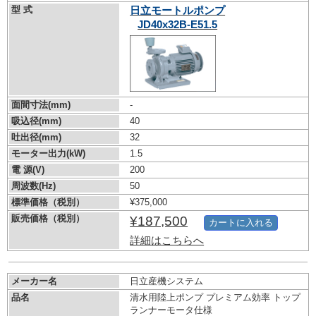
型 式
日立モートルポンプ
JD40x32B-E51.5
面間寸法(mm)
-
吸込径(mm)
40
吐出径(mm)
32
モーター出力(kW)
1.5
電 源(V)
200
周波数(Hz)
50
標準価格（税別）
¥375,000
販売価格（税別）
¥187,500
カートに入れる
詳細はこちらへ
メーカー名
日立産機システム
品名
清水用陸上ポンプ プレミアム効率 トップ
ランナーモータ仕様