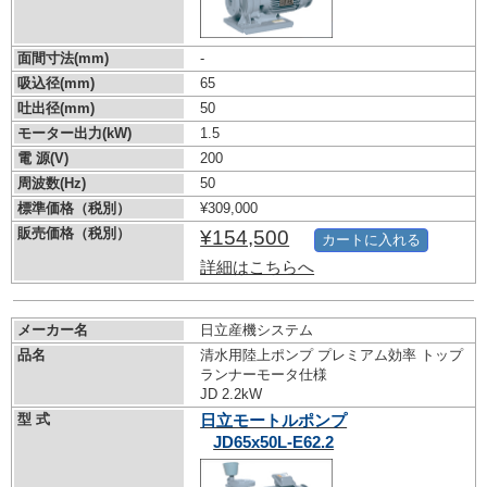
面間寸法(mm)
-
吸込径(mm)
65
吐出径(mm)
50
モーター出力(kW)
1.5
電 源(V)
200
周波数(Hz)
50
標準価格（税別）
¥309,000
販売価格（税別）
¥154,500
カートに入れる
詳細はこちらへ
メーカー名
日立産機システム
品名
清水用陸上ポンプ プレミアム効率 トップ
ランナーモータ仕様
JD 2.2kW
型 式
日立モートルポンプ
JD65x50L-E62.2