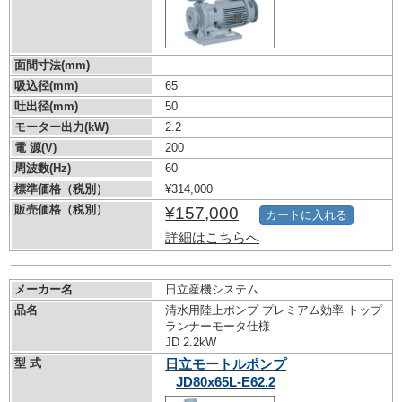
面間寸法(mm)
-
吸込径(mm)
65
吐出径(mm)
50
モーター出力(kW)
2.2
電 源(V)
200
周波数(Hz)
60
標準価格（税別）
¥314,000
販売価格（税別）
¥157,000
カートに入れる
詳細はこちらへ
メーカー名
日立産機システム
品名
清水用陸上ポンプ プレミアム効率 トップ
ランナーモータ仕様
JD 2.2kW
型 式
日立モートルポンプ
JD80x65L-E62.2