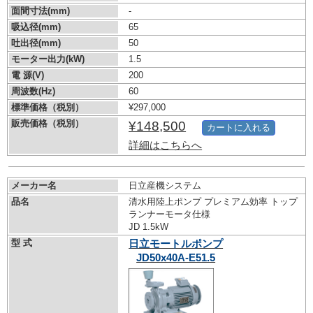
面間寸法(mm)
-
吸込径(mm)
65
吐出径(mm)
50
モーター出力(kW)
1.5
電 源(V)
200
周波数(Hz)
60
標準価格（税別）
¥297,000
販売価格（税別）
¥148,500
カートに入れる
詳細はこちらへ
メーカー名
日立産機システム
品名
清水用陸上ポンプ プレミアム効率 トップ
ランナーモータ仕様
JD 1.5kW
型 式
日立モートルポンプ
JD50x40A-E51.5