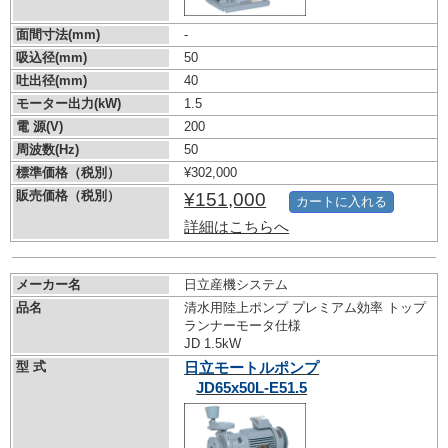
面間寸法(mm)
-
吸込径(mm)
50
吐出径(mm)
40
モーター出力(kW)
1.5
電 源(V)
200
周波数(Hz)
50
標準価格（税別）
¥302,000
販売価格（税別）
¥151,000
カートに入れる
詳細はこちらへ
メーカー名
日立産機システム
品名
清水用陸上ポンプ プレミアム効率 トップ
ランナーモータ仕様
JD 1.5kW
型 式
日立モートルポンプ
JD65x50L-E51.5