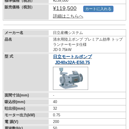
標準価格（税別）
¥239,000
販売価格（税別）
¥119,500
カートに入れる
詳細はこちらへ
メーカー名
日立産機システム
品名
清水用陸上ポンプ プレミアム効率 トップ
ランナーモータ仕様
JD 0.75kW
型 式
日立モートルポンプ
JD40x32A-E50.75
面間寸法(mm)
-
吸込径(mm)
40
吐出径(mm)
32
モーター出力(kW)
0.75
電 源(V)
200
周波数(Hz)
50