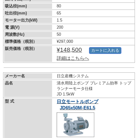
吸込径(mm)
80
吐出径(mm)
65
モーター出力(kW)
1.5
電 源(V)
200
周波数(Hz)
50
標準価格（税別）
¥297,000
販売価格（税別）
¥148,500
カートに入れる
詳細はこちらへ
メーカー名
日立産機システム
品名
清水用陸上ポンプ プレミアム効率 トップ
ランナーモータ仕様
JD 1.5kW
型 式
日立モートルポンプ
JD65x50M-E61.5