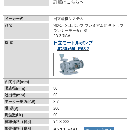
詳細はこちらへ
メーカー名
日立産機システム
品名
清水用陸上ポンプ プレミアム効率 トップ
ランナーモータ仕様
JD 3.7kW
型 式
日立モートルポンプ
JD80x65L-E63.7
面間寸法(mm)
-
吸込径(mm)
80
吐出径(mm)
65
モーター出力(kW)
3.7
電 源(V)
200
周波数(Hz)
60
標準価格（税別）
¥423,000
販売価格（税別）
¥211,500