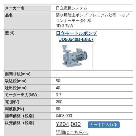
メーカー名
日立産機システム
品名
清水用陸上ポンプ プレミアム効率 トップ
ランナーモータ仕様
JD 3.7kW
型 式
日立モートルポンプ
JD50x40B-E63.7
面間寸法(mm)
-
吸込径(mm)
50
吐出径(mm)
40
モーター出力(kW)
3.7
電 源(V)
200
周波数(Hz)
60
標準価格（税別）
¥408,000
販売価格（税別）
¥204,000
カートに入れる
詳細はこちらへ