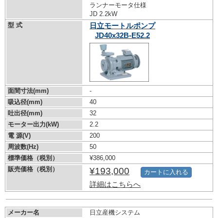
ランナーモータ仕様
JD 2.2kW
型 式
日立モートルポンプ
JD40x32B-E52.2
面間寸法(mm)
-
吸込径(mm)
40
吐出径(mm)
32
モーター出力(kW)
2.2
電 源(V)
200
周波数(Hz)
50
標準価格（税別）
¥386,000
販売価格（税別）
¥193,000
カートに入れる
詳細はこちらへ
メーカー名
日立産機システム