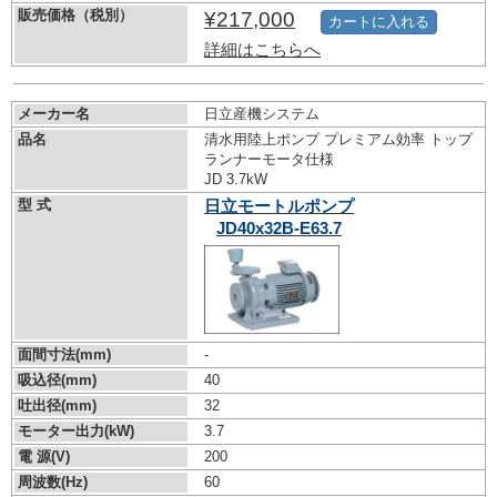
販売価格（税別）
¥217,000
カートに入れる
詳細はこちらへ
メーカー名
日立産機システム
品名
清水用陸上ポンプ プレミアム効率 トップ
ランナーモータ仕様
JD 3.7kW
型 式
日立モートルポンプ
JD40x32B-E63.7
面間寸法(mm)
-
吸込径(mm)
40
吐出径(mm)
32
モーター出力(kW)
3.7
電 源(V)
200
周波数(Hz)
60