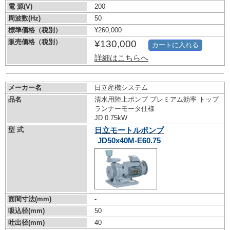
電 源(V)
200
周波数(Hz)
50
標準価格（税別）
¥260,000
販売価格（税別）
¥130,000
カートに入れる
詳細はこちらへ
メーカー名
日立産機システム
品名
清水用陸上ポンプ プレミアム効率 トップ
ランナーモータ仕様
JD 0.75kW
型 式
日立モートルポンプ
JD50x40M-E60.75
面間寸法(mm)
-
吸込径(mm)
50
吐出径(mm)
40