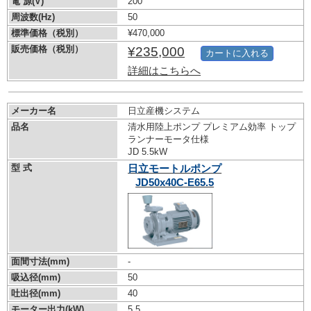
電 源(V)
200
周波数(Hz)
50
標準価格（税別）
¥470,000
販売価格（税別）
¥235,000
カートに入れる
詳細はこちらへ
メーカー名
日立産機システム
品名
清水用陸上ポンプ プレミアム効率 トップ
ランナーモータ仕様
JD 5.5kW
型 式
日立モートルポンプ
JD50x40C-E65.5
面間寸法(mm)
-
吸込径(mm)
50
吐出径(mm)
40
モーター出力(kW)
5.5