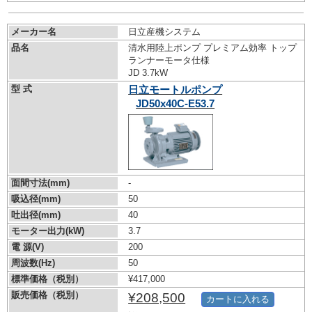
メーカー名
日立産機システム
品名
清水用陸上ポンプ プレミアム効率 トップ
ランナーモータ仕様
JD 3.7kW
型 式
日立モートルポンプ
JD50x40C-E53.7
面間寸法(mm)
-
吸込径(mm)
50
吐出径(mm)
40
モーター出力(kW)
3.7
電 源(V)
200
周波数(Hz)
50
標準価格（税別）
¥417,000
販売価格（税別）
¥208,500
カートに入れる