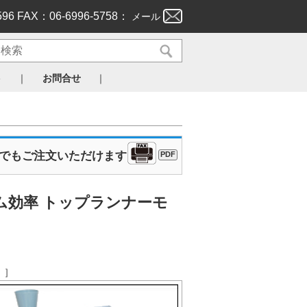
596 FAX：06-6996-5758：
メール
｜
｜
ト
お問合せ
Xでもご注文いただけます
PDF
ム効率 トップランナーモ
。］