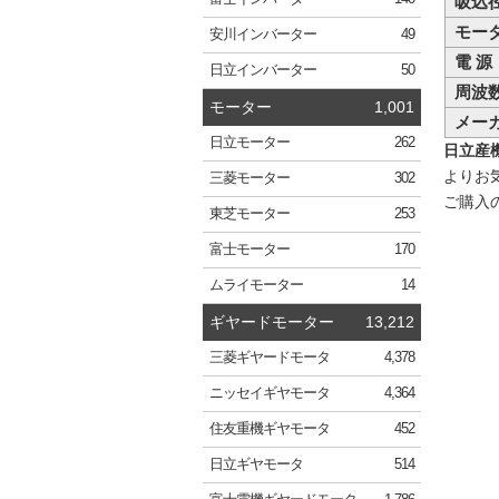
吸込
モー
安川
インバーター
49
電 源
日立
インバーター
50
周波
モーター
1,001
メー
日立
モーター
262
日立産機
よりお
三菱
モーター
302
ご購入
東芝
モーター
253
富士
モーター
170
ムライ
モーター
14
ギヤードモーター
13,212
三菱
ギヤードモータ
4,378
ニッセイ
ギヤモータ
4,364
住友重機
ギヤモータ
452
日立
ギヤモータ
514