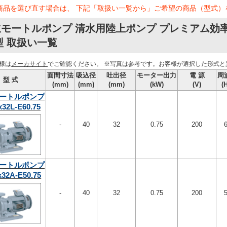
商品を選び直す場合は、 下記「取扱い一覧から」ご希望の商品（型式）
立モートルポンプ 清水用陸上ポンプ プレミアム効
型 取扱い一覧
様は
メーカサイト
でご確認ください。
※写真は参考です。お客様が選択した形式と
面間寸法
吸込径
吐出径
モーター出力
電 源
周
型 式
(mm)
(mm)
(mm)
(kW)
(V)
(
ートルポンプ
x32L-E60.75
-
40
32
0.75
200
ートルポンプ
x32A-E50.75
-
40
32
0.75
200