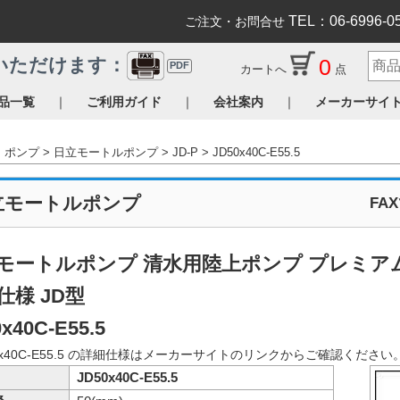
TEL：06-6996-0
ご注文・お問合せ
0
いただけます：
PDF
カートへ
点
｜
｜
｜
品一覧
ご利用ガイド
会社案内
メーカーサイ
ポンプ
日立モートルポンプ
JD-P
JD50x40C-E55.5
立モートルポンプ
FA
モートルポンプ 清水用陸上ポンプ プレミア
仕様 JD型
x40C-E55.5
0x40C-E55.5 の詳細仕様はメーカーサイトのリンクからご確認ください
JD50x40C-E55.5