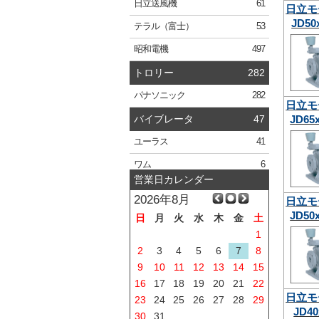
日立
送風機
61
日立モ
JD50
テラル
（富士）
53
昭和電機
497
トロリー
282
パナソニック
282
日立モ
JD65
バイブレータ
47
ユーラス
41
ワム
6
営業日カレンダー
2026年8月
日立モ
JD50
日
月
火
水
木
金
土
1
2
3
4
5
6
7
8
9
10
11
12
13
14
15
16
17
18
19
20
21
22
日立モ
23
24
25
26
27
28
29
JD40
30
31