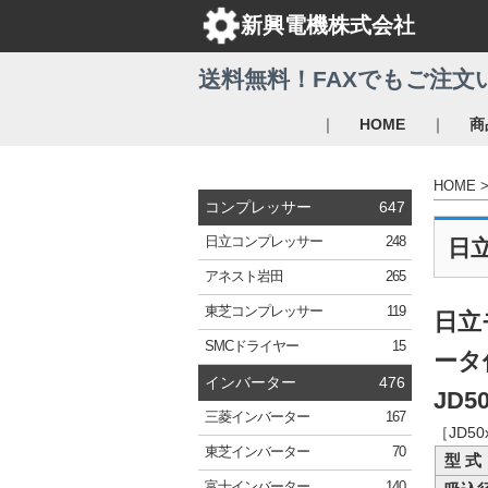
新興電機株式会社
送料無料！FAXでもご注文
｜
｜
HOME
商
HOME
コンプレッサー
647
日立
コンプレッサー
248
日
アネスト岩田
265
東芝
コンプレッサー
119
日立
SMC
ドライヤー
15
ータ
インバーター
476
JD50
三菱
インバーター
167
［JD5
東芝
インバーター
70
型 式
富士
インバーター
140