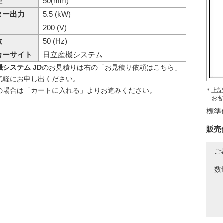
径
50(mm)
ター出力
5.5 (kW)
200 (V)
数
50 (Hz)
カーサイト
日立産機システム
システム JD
のお見積りは右の「お見積り依頼はこちら」
気軽にお申し出ください。
の場合は「カートに入れる」よりお進みください。
＊上記
お客
標準
販売
ご
数