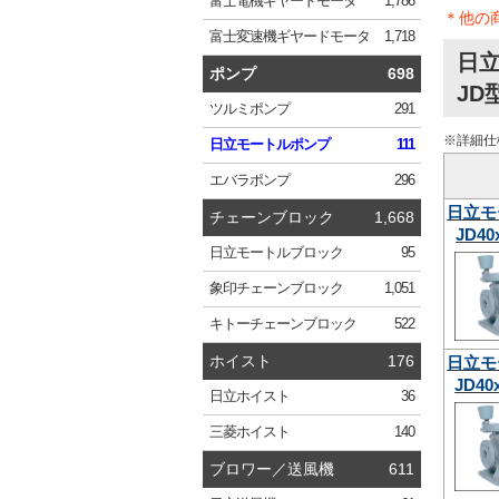
富士電機
ギヤードモータ
1,786
＊他の
富士変速機
ギヤードモータ
1,718
日
ポンプ
698
JD
ツルミ
ポンプ
291
※詳細仕
日立
モートルポンプ
111
エバラ
ポンプ
296
日立モ
チェーンブロック
1,668
JD40
日立
モートルブロック
95
象印
チェーンブロック
1,051
キトー
チェーンブロック
522
ホイスト
176
日立モ
JD40
日立
ホイスト
36
三菱
ホイスト
140
ブロワー／送風機
611