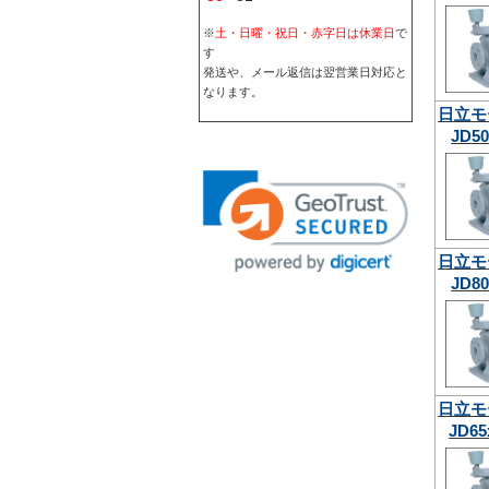
※
土・日曜・祝日・赤字日は休業日
で
す
発送や、メール返信は翌営業日対応と
なります。
日立モ
JD50
日立モ
JD80
日立モ
JD65