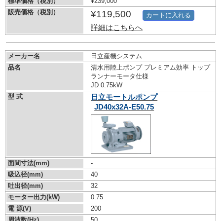
標準価格（税別）
¥239,000
販売価格（税別）
¥119,500
カートに入れる
詳細はこちらへ
メーカー名
日立産機システム
品名
清水用陸上ポンプ プレミアム効率 トップ
ランナーモータ仕様
JD 0.75kW
型 式
日立モートルポンプ
JD40x32A-E50.75
面間寸法(mm)
-
吸込径(mm)
40
吐出径(mm)
32
モーター出力(kW)
0.75
電 源(V)
200
周波数(Hz)
50