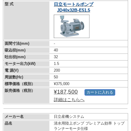
型 式
日立モートルポンプ
JD40x32B-E51.5
面間寸法(mm)
-
吸込径(mm)
40
吐出径(mm)
32
モーター出力(kW)
1.5
電 源(V)
200
周波数(Hz)
50
標準価格（税別）
¥375,000
販売価格（税別）
¥187,500
カートに入れる
詳細はこちらへ
メーカー名
日立産機システム
品名
清水用陸上ポンプ プレミアム効率 トップ
ランナーモータ仕様