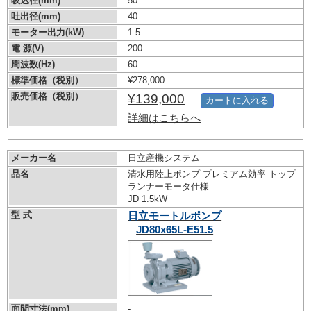
吸込径(mm)
50
吐出径(mm)
40
モーター出力(kW)
1.5
電 源(V)
200
周波数(Hz)
60
標準価格（税別）
¥278,000
販売価格（税別）
¥139,000
カートに入れる
詳細はこちらへ
メーカー名
日立産機システム
品名
清水用陸上ポンプ プレミアム効率 トップ
ランナーモータ仕様
JD 1.5kW
型 式
日立モートルポンプ
JD80x65L-E51.5
面間寸法(mm)
-