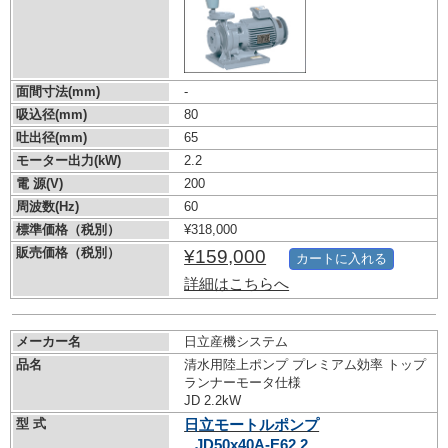
面間寸法(mm)
-
吸込径(mm)
80
吐出径(mm)
65
モーター出力(kW)
2.2
電 源(V)
200
周波数(Hz)
60
標準価格（税別）
¥318,000
販売価格（税別）
¥159,000
カートに入れる
詳細はこちらへ
メーカー名
日立産機システム
品名
清水用陸上ポンプ プレミアム効率 トップ
ランナーモータ仕様
JD 2.2kW
型 式
日立モートルポンプ
JD50x40A-E62.2