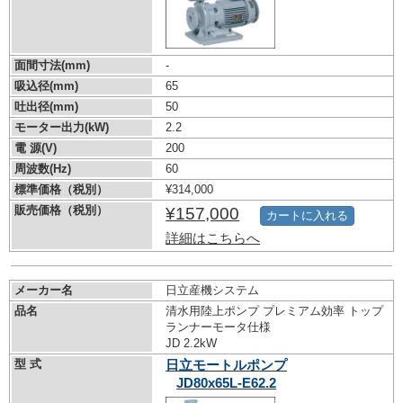
面間寸法(mm)
-
吸込径(mm)
65
吐出径(mm)
50
モーター出力(kW)
2.2
電 源(V)
200
周波数(Hz)
60
標準価格（税別）
¥314,000
販売価格（税別）
¥157,000
カートに入れる
詳細はこちらへ
メーカー名
日立産機システム
品名
清水用陸上ポンプ プレミアム効率 トップ
ランナーモータ仕様
JD 2.2kW
型 式
日立モートルポンプ
JD80x65L-E62.2