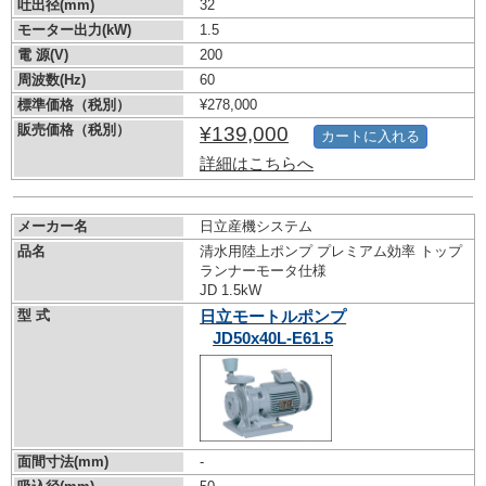
吐出径(mm)
32
モーター出力(kW)
1.5
電 源(V)
200
周波数(Hz)
60
標準価格（税別）
¥278,000
販売価格（税別）
¥139,000
カートに入れる
詳細はこちらへ
メーカー名
日立産機システム
品名
清水用陸上ポンプ プレミアム効率 トップ
ランナーモータ仕様
JD 1.5kW
型 式
日立モートルポンプ
JD50x40L-E61.5
面間寸法(mm)
-