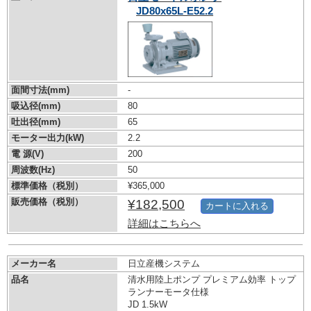
JD80x65L-E52.2
面間寸法(mm)
-
吸込径(mm)
80
吐出径(mm)
65
モーター出力(kW)
2.2
電 源(V)
200
周波数(Hz)
50
標準価格（税別）
¥365,000
販売価格（税別）
¥182,500
カートに入れる
詳細はこちらへ
メーカー名
日立産機システム
品名
清水用陸上ポンプ プレミアム効率 トップ
ランナーモータ仕様
JD 1.5kW