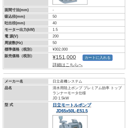
面間寸法(mm)
-
吸込径(mm)
50
吐出径(mm)
40
モーター出力(kW)
1.5
電 源(V)
200
周波数(Hz)
50
標準価格（税別）
¥302,000
販売価格（税別）
¥151,000
カートに入れる
詳細はこちらへ
メーカー名
日立産機システム
品名
清水用陸上ポンプ プレミアム効率 トップ
ランナーモータ仕様
JD 1.5kW
型 式
日立モートルポンプ
JD65x50L-E51.5