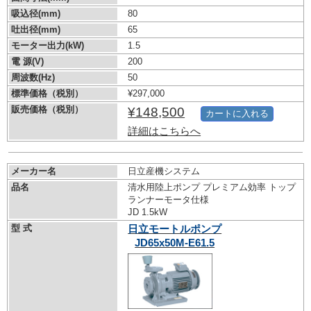
吸込径(mm)
80
吐出径(mm)
65
モーター出力(kW)
1.5
電 源(V)
200
周波数(Hz)
50
標準価格（税別）
¥297,000
販売価格（税別）
¥148,500
カートに入れる
詳細はこちらへ
メーカー名
日立産機システム
品名
清水用陸上ポンプ プレミアム効率 トップ
ランナーモータ仕様
JD 1.5kW
型 式
日立モートルポンプ
JD65x50M-E61.5