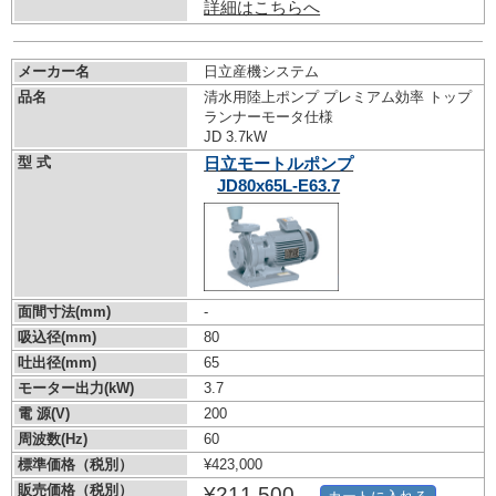
詳細はこちらへ
メーカー名
日立産機システム
品名
清水用陸上ポンプ プレミアム効率 トップ
ランナーモータ仕様
JD 3.7kW
型 式
日立モートルポンプ
JD80x65L-E63.7
面間寸法(mm)
-
吸込径(mm)
80
吐出径(mm)
65
モーター出力(kW)
3.7
電 源(V)
200
周波数(Hz)
60
標準価格（税別）
¥423,000
販売価格（税別）
¥211,500