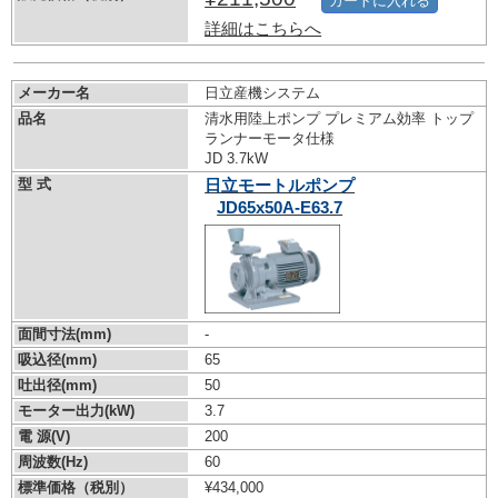
カートに入れる
詳細はこちらへ
メーカー名
日立産機システム
品名
清水用陸上ポンプ プレミアム効率 トップ
ランナーモータ仕様
JD 3.7kW
型 式
日立モートルポンプ
JD65x50A-E63.7
面間寸法(mm)
-
吸込径(mm)
65
吐出径(mm)
50
モーター出力(kW)
3.7
電 源(V)
200
周波数(Hz)
60
標準価格（税別）
¥434,000