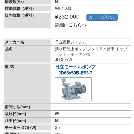
周波数(Hz)
50
標準価格（税別）
¥464,000
販売価格（税別）
¥232,000
カートに入れる
詳細はこちらへ
メーカー名
日立産機システム
品名
清水用陸上ポンプ プレミアム効率 トップ
ランナーモータ仕様
JD 3.7kW
型 式
日立モートルポンプ
JD65x50B-E53.7
面間寸法(mm)
-
吸込径(mm)
65
吐出径(mm)
50
モーター出力(kW)
3.7