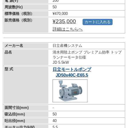
電 源(V)
200
周波数(Hz)
50
標準価格（税別）
¥470,000
販売価格（税別）
¥235,000
カートに入れる
詳細はこちらへ
メーカー名
日立産機システム
品名
清水用陸上ポンプ プレミアム効率 トップ
ランナーモータ仕様
JD 5.5kW
型 式
日立モートルポンプ
JD50x40C-E65.5
面間寸法(mm)
-
吸込径(mm)
50
吐出径(mm)
40
モーター出力(kW)
5.5