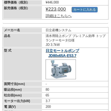
標準価格（税別）
¥446,000
販売価格（税別）
¥223,000
カートに入れる
詳細はこちらへ
メーカー名
日立産機システム
品名
清水用陸上ポンプ プレミアム効率 トップ
ランナーモータ仕様
JD 3.7kW
型 式
日立モートルポンプ
JD80x65A-E53.7
面間寸法(mm)
-
吸込径(mm)
80
吐出径(mm)
65
モーター出力(kW)
3.7
電 源(V)
200