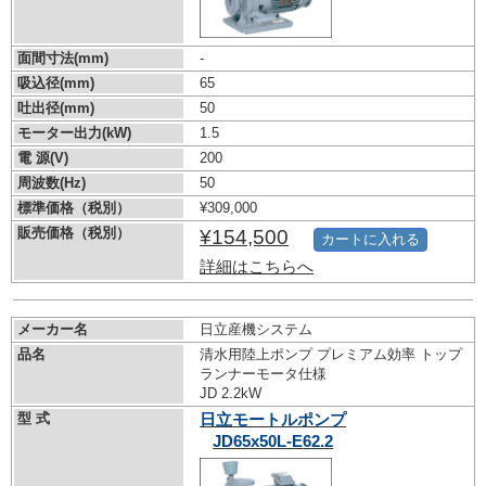
面間寸法(mm)
-
吸込径(mm)
65
吐出径(mm)
50
モーター出力(kW)
1.5
電 源(V)
200
周波数(Hz)
50
標準価格（税別）
¥309,000
販売価格（税別）
¥154,500
カートに入れる
詳細はこちらへ
メーカー名
日立産機システム
品名
清水用陸上ポンプ プレミアム効率 トップ
ランナーモータ仕様
JD 2.2kW
型 式
日立モートルポンプ
JD65x50L-E62.2