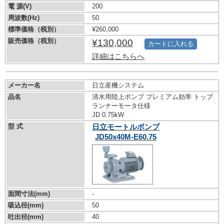
電 源(V)
200
周波数(Hz)
50
標準価格（税別）
¥260,000
販売価格（税別）
¥130,000
カートに入れる
詳細はこちらへ
メーカー名
日立産機システム
品名
清水用陸上ポンプ プレミアム効率 トップ
ランナーモータ仕様
JD 0.75kW
型 式
日立モートルポンプ
JD50x40M-E60.75
面間寸法(mm)
-
吸込径(mm)
50
吐出径(mm)
40