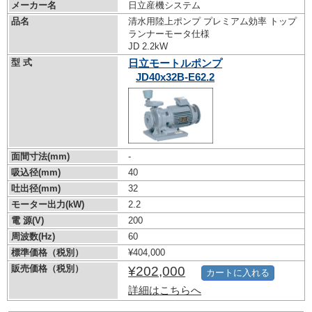
メーカー名
日立産機システム
品名
清水用陸上ポンプ プレミアム効率 トップ
ランナーモータ仕様
JD 2.2kW
型 式
日立モートルポンプ
JD40x32B-E62.2
面間寸法(mm)
-
吸込径(mm)
40
吐出径(mm)
32
モーター出力(kW)
2.2
電 源(V)
200
周波数(Hz)
60
標準価格（税別）
¥404,000
販売価格（税別）
¥202,000
カートに入れる
詳細はこちらへ