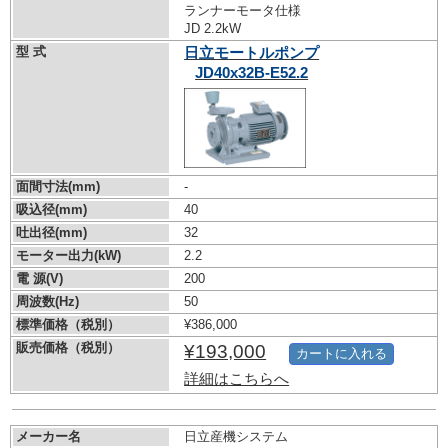
ランナーモータ仕様
JD 2.2kW
型 式
日立モートルポンプ
JD40x32B-E52.2
面間寸法(mm)
-
吸込径(mm)
40
吐出径(mm)
32
モーター出力(kW)
2.2
電 源(V)
200
周波数(Hz)
50
標準価格（税別）
¥386,000
販売価格（税別）
¥193,000
カートに入れる
詳細はこちらへ
メーカー名
日立産機システム