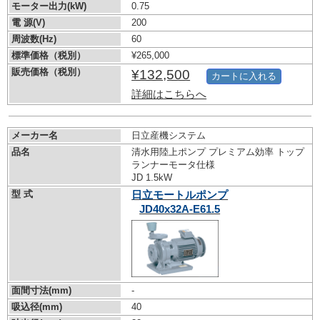
モーター出力(kW)
0.75
電 源(V)
200
周波数(Hz)
60
標準価格（税別）
¥265,000
販売価格（税別）
¥132,500
カートに入れる
詳細はこちらへ
メーカー名
日立産機システム
品名
清水用陸上ポンプ プレミアム効率 トップ
ランナーモータ仕様
JD 1.5kW
型 式
日立モートルポンプ
JD40x32A-E61.5
面間寸法(mm)
-
吸込径(mm)
40