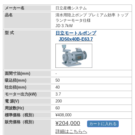
メーカー名
日立産機システム
品名
清水用陸上ポンプ プレミアム効率 トップ
ランナーモータ仕様
JD 3.7kW
型 式
日立モートルポンプ
JD50x40B-E63.7
面間寸法(mm)
-
吸込径(mm)
50
吐出径(mm)
40
モーター出力(kW)
3.7
電 源(V)
200
周波数(Hz)
60
標準価格（税別）
¥408,000
販売価格（税別）
¥204,000
カートに入れる
詳細はこちらへ