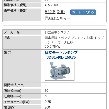
標準価格（税別）
¥256,000
販売価格（税別）
¥128,000
カートに入れる
詳細はこちらへ
メーカー名
日立産機システム
品名
清水用陸上ポンプ プレミアム効率 トップ
ランナーモータ仕様
JD 0.75kW
型 式
日立モートルポンプ
JD50x40L-E50.75
面間寸法(mm)
-
吸込径(mm)
50
吐出径(mm)
40
モーター出力(kW)
0.75
電 源(V)
200