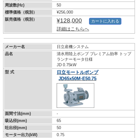
周波数(Hz)
50
標準価格（税別）
¥256,000
販売価格（税別）
¥128,000
カートに入れる
詳細はこちらへ
メーカー名
日立産機システム
品名
清水用陸上ポンプ プレミアム効率 トップ
ランナーモータ仕様
JD 0.75kW
型 式
日立モートルポンプ
JD65x50M-E50.75
面間寸法(mm)
-
吸込径(mm)
65
吐出径(mm)
50
モーター出力(kW)
0.75