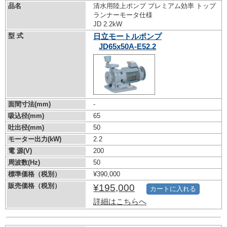
品名
清水用陸上ポンプ プレミアム効率 トップ
ランナーモータ仕様
JD 2.2kW
型 式
日立モートルポンプ
JD65x50A-E52.2
面間寸法(mm)
-
吸込径(mm)
65
吐出径(mm)
50
モーター出力(kW)
2.2
電 源(V)
200
周波数(Hz)
50
標準価格（税別）
¥390,000
販売価格（税別）
¥195,000
カートに入れる
詳細はこちらへ