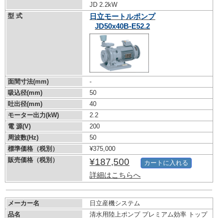
JD 2.2kW
型 式
日立モートルポンプ
JD50x40B-E52.2
面間寸法(mm)
-
吸込径(mm)
50
吐出径(mm)
40
モーター出力(kW)
2.2
電 源(V)
200
周波数(Hz)
50
標準価格（税別）
¥375,000
販売価格（税別）
¥187,500
カートに入れる
詳細はこちらへ
メーカー名
日立産機システム
品名
清水用陸上ポンプ プレミアム効率 トップ