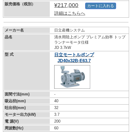
販売価格（税別）
¥217,000
カートに入れる
詳細はこちらへ
メーカー名
日立産機システム
品名
清水用陸上ポンプ プレミアム効率 トップ
ランナーモータ仕様
JD 3.7kW
型 式
日立モートルポンプ
JD40x32B-E63.7
面間寸法(mm)
-
吸込径(mm)
40
吐出径(mm)
32
モーター出力(kW)
3.7
電 源(V)
200
周波数(Hz)
60