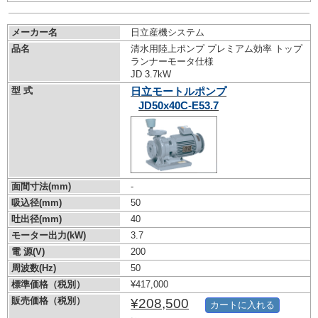
メーカー名
日立産機システム
品名
清水用陸上ポンプ プレミアム効率 トップ
ランナーモータ仕様
JD 3.7kW
型 式
日立モートルポンプ
JD50x40C-E53.7
面間寸法(mm)
-
吸込径(mm)
50
吐出径(mm)
40
モーター出力(kW)
3.7
電 源(V)
200
周波数(Hz)
50
標準価格（税別）
¥417,000
販売価格（税別）
¥208,500
カートに入れる