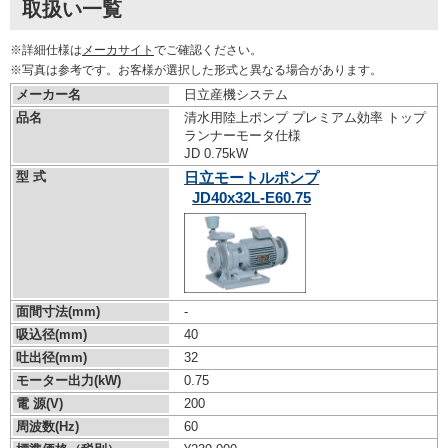
取扱い一覧
※詳細仕様は
メーカサイト
でご確認ください。
※写真は参考です。お客様が選択した形式と異なる場合があります。
メーカー名
日立産機システム
品名
清水用陸上ポンプ プレミアム効率 トップ
ランナーモータ仕様
JD 0.75kW
型 式
日立モートルポンプ
JD40x32L-E60.75
面間寸法(mm)
-
吸込径(mm)
40
吐出径(mm)
32
モーター出力(kW)
0.75
電 源(V)
200
周波数(Hz)
60