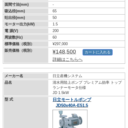
面間寸法(mm)
-
吸込径(mm)
65
吐出径(mm)
50
モーター出力(kW)
1.5
電 源(V)
200
周波数(Hz)
60
標準価格（税別）
¥297,000
販売価格（税別）
¥148,500
カートに入れる
詳細はこちらへ
メーカー名
日立産機システム
品名
清水用陸上ポンプ プレミアム効率 トップ
ランナーモータ仕様
JD 1.5kW
型 式
日立モートルポンプ
JD50x40A-E51.5