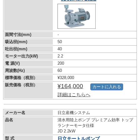
面間寸法(mm)
-
吸込径(mm)
50
吐出径(mm)
40
モーター出力(kW)
2.2
電 源(V)
200
周波数(Hz)
60
標準価格（税別）
¥328,000
販売価格（税別）
¥164,000
カートに入れる
詳細はこちらへ
メーカー名
日立産機システム
品名
清水用陸上ポンプ プレミアム効率 トップ
ランナーモータ仕様
JD 2.2kW
型 式
日立モートルポンプ