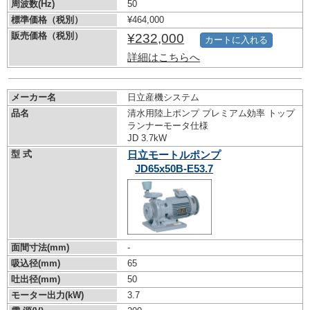
周波数(Hz)
50
標準価格（税別）
¥464,000
販売価格（税別）
¥232,000
カートに入れる
詳細はこちらへ
メーカー名
日立産機システム
品名
清水用陸上ポンプ プレミアム効率 トップ
ランナーモータ仕様
JD 3.7kW
型 式
日立モートルポンプ
JD65x50B-E53.7
面間寸法(mm)
-
吸込径(mm)
65
吐出径(mm)
50
モーター出力(kW)
3.7