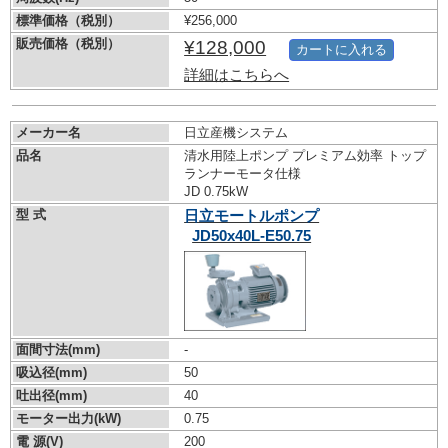
標準価格（税別）
¥256,000
販売価格（税別）
¥128,000
カートに入れる
詳細はこちらへ
メーカー名
日立産機システム
品名
清水用陸上ポンプ プレミアム効率 トップ
ランナーモータ仕様
JD 0.75kW
型 式
日立モートルポンプ
JD50x40L-E50.75
面間寸法(mm)
-
吸込径(mm)
50
吐出径(mm)
40
モーター出力(kW)
0.75
電 源(V)
200