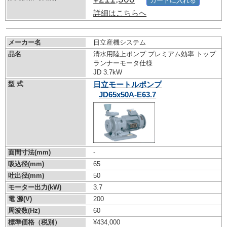
カートに入れる
詳細はこちらへ
メーカー名
日立産機システム
品名
清水用陸上ポンプ プレミアム効率 トップ
ランナーモータ仕様
JD 3.7kW
型 式
日立モートルポンプ
JD65x50A-E63.7
面間寸法(mm)
-
吸込径(mm)
65
吐出径(mm)
50
モーター出力(kW)
3.7
電 源(V)
200
周波数(Hz)
60
標準価格（税別）
¥434,000