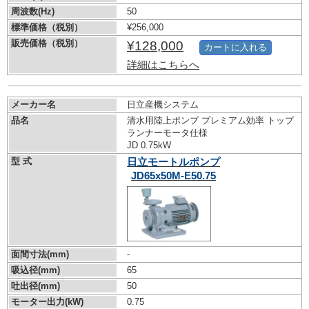
周波数(Hz)
50
標準価格（税別）
¥256,000
販売価格（税別）
¥128,000
カートに入れる
詳細はこちらへ
メーカー名
日立産機システム
品名
清水用陸上ポンプ プレミアム効率 トップ
ランナーモータ仕様
JD 0.75kW
型 式
日立モートルポンプ
JD65x50M-E50.75
面間寸法(mm)
-
吸込径(mm)
65
吐出径(mm)
50
モーター出力(kW)
0.75