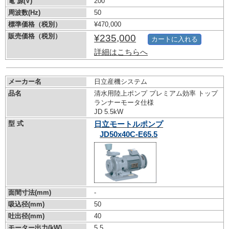
電 源(V)
200
周波数(Hz)
50
標準価格（税別）
¥470,000
販売価格（税別）
¥235,000
カートに入れる
詳細はこちらへ
メーカー名
日立産機システム
品名
清水用陸上ポンプ プレミアム効率 トップ
ランナーモータ仕様
JD 5.5kW
型 式
日立モートルポンプ
JD50x40C-E65.5
面間寸法(mm)
-
吸込径(mm)
50
吐出径(mm)
40
モーター出力(kW)
5.5