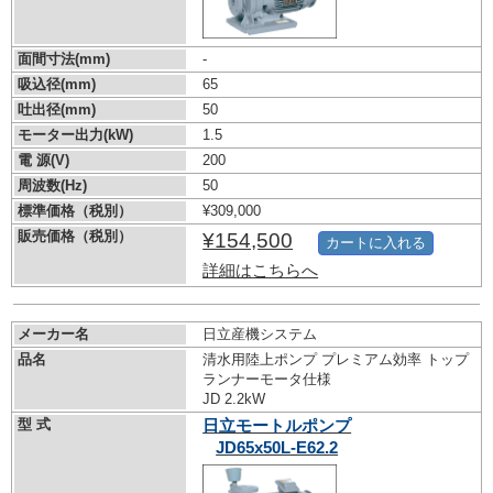
面間寸法(mm)
-
吸込径(mm)
65
吐出径(mm)
50
モーター出力(kW)
1.5
電 源(V)
200
周波数(Hz)
50
標準価格（税別）
¥309,000
販売価格（税別）
¥154,500
カートに入れる
詳細はこちらへ
メーカー名
日立産機システム
品名
清水用陸上ポンプ プレミアム効率 トップ
ランナーモータ仕様
JD 2.2kW
型 式
日立モートルポンプ
JD65x50L-E62.2