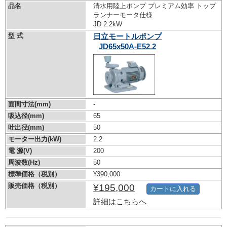
品名
清水用陸上ポンプ プレミアム効率 トップ
ランナーモータ仕様
JD 2.2kW
型 式
日立モートルポンプ
JD65x50A-E52.2
面間寸法(mm)
-
吸込径(mm)
65
吐出径(mm)
50
モーター出力(kW)
2.2
電 源(V)
200
周波数(Hz)
50
標準価格（税別）
¥390,000
販売価格（税別）
¥195,000
カートに入れる
詳細はこちらへ