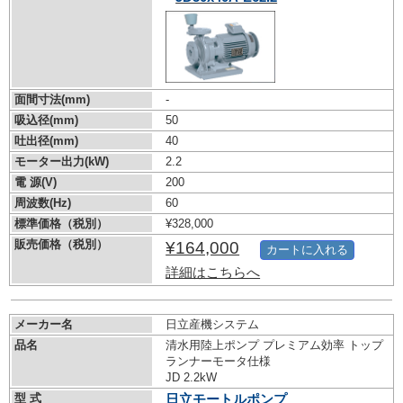
面間寸法(mm)
-
吸込径(mm)
50
吐出径(mm)
40
モーター出力(kW)
2.2
電 源(V)
200
周波数(Hz)
60
標準価格（税別）
¥328,000
販売価格（税別）
¥164,000
カートに入れる
詳細はこちらへ
メーカー名
日立産機システム
品名
清水用陸上ポンプ プレミアム効率 トップ
ランナーモータ仕様
JD 2.2kW
型 式
日立モートルポンプ