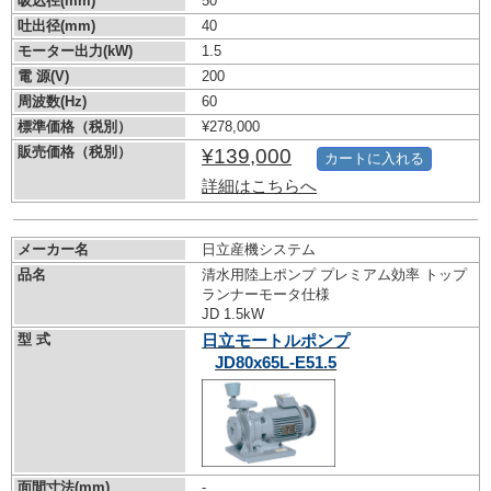
吸込径(mm)
50
吐出径(mm)
40
モーター出力(kW)
1.5
電 源(V)
200
周波数(Hz)
60
標準価格（税別）
¥278,000
販売価格（税別）
¥139,000
カートに入れる
詳細はこちらへ
メーカー名
日立産機システム
品名
清水用陸上ポンプ プレミアム効率 トップ
ランナーモータ仕様
JD 1.5kW
型 式
日立モートルポンプ
JD80x65L-E51.5
面間寸法(mm)
-