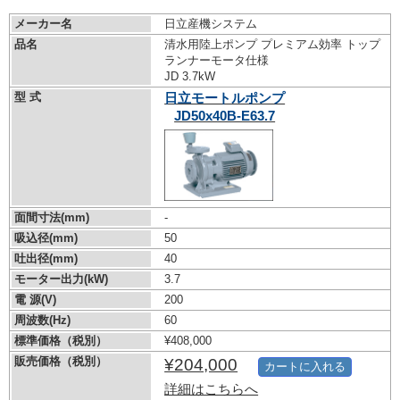
メーカー名
日立産機システム
品名
清水用陸上ポンプ プレミアム効率 トップ
ランナーモータ仕様
JD 3.7kW
型 式
日立モートルポンプ
JD50x40B-E63.7
面間寸法(mm)
-
吸込径(mm)
50
吐出径(mm)
40
モーター出力(kW)
3.7
電 源(V)
200
周波数(Hz)
60
標準価格（税別）
¥408,000
販売価格（税別）
¥204,000
カートに入れる
詳細はこちらへ