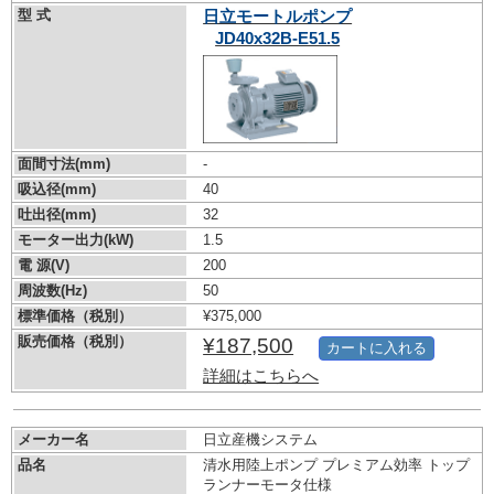
型 式
日立モートルポンプ
JD40x32B-E51.5
面間寸法(mm)
-
吸込径(mm)
40
吐出径(mm)
32
モーター出力(kW)
1.5
電 源(V)
200
周波数(Hz)
50
標準価格（税別）
¥375,000
販売価格（税別）
¥187,500
カートに入れる
詳細はこちらへ
メーカー名
日立産機システム
品名
清水用陸上ポンプ プレミアム効率 トップ
ランナーモータ仕様