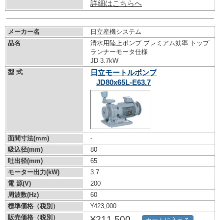
詳細はこちらへ
メーカー名
日立産機システム
品名
清水用陸上ポンプ プレミアム効率 トップ
ランナーモータ仕様
JD 3.7kW
型 式
日立モートルポンプ
JD80x65L-E63.7
面間寸法(mm)
-
吸込径(mm)
80
吐出径(mm)
65
モーター出力(kW)
3.7
電 源(V)
200
周波数(Hz)
60
標準価格（税別）
¥423,000
販売価格（税別）
¥211,500