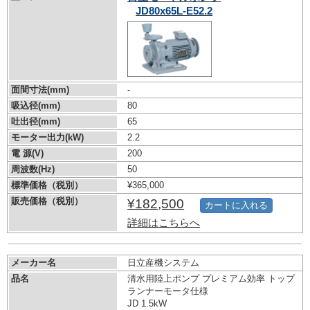
JD80x65L-E52.2
面間寸法(mm)
-
吸込径(mm)
80
吐出径(mm)
65
モーター出力(kW)
2.2
電 源(V)
200
周波数(Hz)
50
標準価格（税別）
¥365,000
販売価格（税別）
¥182,500
カートに入れる
詳細はこちらへ
メーカー名
日立産機システム
品名
清水用陸上ポンプ プレミアム効率 トップ
ランナーモータ仕様
JD 1.5kW