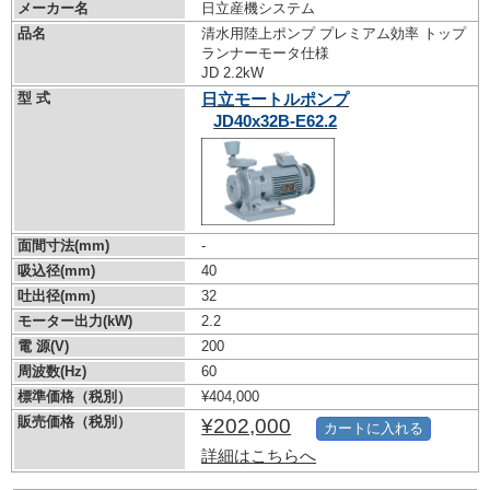
メーカー名
日立産機システム
品名
清水用陸上ポンプ プレミアム効率 トップ
ランナーモータ仕様
JD 2.2kW
型 式
日立モートルポンプ
JD40x32B-E62.2
面間寸法(mm)
-
吸込径(mm)
40
吐出径(mm)
32
モーター出力(kW)
2.2
電 源(V)
200
周波数(Hz)
60
標準価格（税別）
¥404,000
販売価格（税別）
¥202,000
カートに入れる
詳細はこちらへ