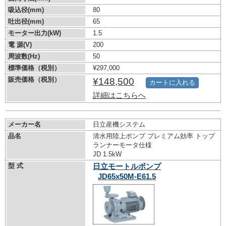
吸込径(mm)
80
吐出径(mm)
65
モーター出力(kW)
1.5
電 源(V)
200
周波数(Hz)
50
標準価格（税別）
¥297,000
販売価格（税別）
¥148,500
カートに入れる
詳細はこちらへ
メーカー名
日立産機システム
品名
清水用陸上ポンプ プレミアム効率 トップ
ランナーモータ仕様
JD 1.5kW
型 式
日立モートルポンプ
JD65x50M-E61.5