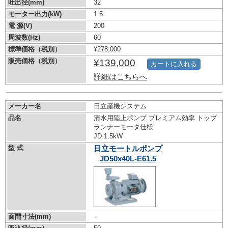
吐出径(mm)
32
モーター出力(kW)
1.5
電 源(V)
200
周波数(Hz)
60
標準価格（税別）
¥278,000
販売価格（税別）
¥139,000
カートに入れる
詳細はこちらへ
メーカー名
日立産機システム
品名
清水用陸上ポンプ プレミアム効率 トップ
ランナーモータ仕様
JD 1.5kW
型 式
日立モートルポンプ
JD50x40L-E61.5
面間寸法(mm)
-