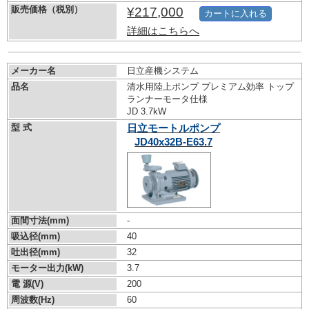
販売価格（税別）
¥217,000
カートに入れる
詳細はこちらへ
メーカー名
日立産機システム
品名
清水用陸上ポンプ プレミアム効率 トップ
ランナーモータ仕様
JD 3.7kW
型 式
日立モートルポンプ
JD40x32B-E63.7
面間寸法(mm)
-
吸込径(mm)
40
吐出径(mm)
32
モーター出力(kW)
3.7
電 源(V)
200
周波数(Hz)
60