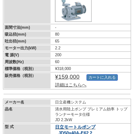
面間寸法(mm)
-
吸込径(mm)
80
吐出径(mm)
65
モーター出力(kW)
2.2
電 源(V)
200
周波数(Hz)
60
標準価格（税別）
¥318,000
販売価格（税別）
¥159,000
カートに入れる
詳細はこちらへ
メーカー名
日立産機システム
品名
清水用陸上ポンプ プレミアム効率 トップ
ランナーモータ仕様
JD 2.2kW
型 式
日立モートルポンプ
JD50x40A-E62.2