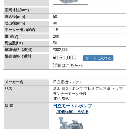
面間寸法(mm)
-
吸込径(mm)
50
吐出径(mm)
40
モーター出力(kW)
1.5
電 源(V)
200
周波数(Hz)
50
標準価格（税別）
¥302,000
販売価格（税別）
¥151,000
カートに入れる
詳細はこちらへ
メーカー名
日立産機システム
品名
清水用陸上ポンプ プレミアム効率 トップ
ランナーモータ仕様
JD 1.5kW
型 式
日立モートルポンプ
JD65x50L-E51.5