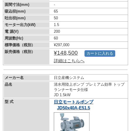
面間寸法(mm)
-
吸込径(mm)
65
吐出径(mm)
50
モーター出力(kW)
1.5
電 源(V)
200
周波数(Hz)
60
標準価格（税別）
¥297,000
販売価格（税別）
¥148,500
カートに入れる
詳細はこちらへ
メーカー名
日立産機システム
品名
清水用陸上ポンプ プレミアム効率 トップ
ランナーモータ仕様
JD 1.5kW
型 式
日立モートルポンプ
JD50x40A-E51.5