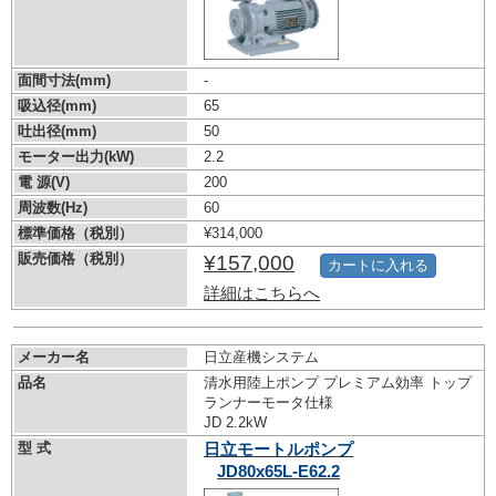
面間寸法(mm)
-
吸込径(mm)
65
吐出径(mm)
50
モーター出力(kW)
2.2
電 源(V)
200
周波数(Hz)
60
標準価格（税別）
¥314,000
販売価格（税別）
¥157,000
カートに入れる
詳細はこちらへ
メーカー名
日立産機システム
品名
清水用陸上ポンプ プレミアム効率 トップ
ランナーモータ仕様
JD 2.2kW
型 式
日立モートルポンプ
JD80x65L-E62.2