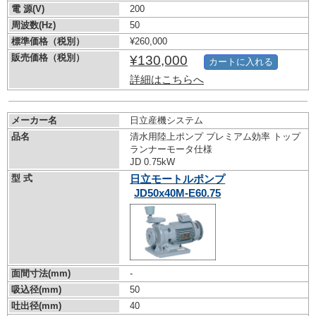
電 源(V)
200
周波数(Hz)
50
標準価格（税別）
¥260,000
販売価格（税別）
¥130,000
カートに入れる
詳細はこちらへ
メーカー名
日立産機システム
品名
清水用陸上ポンプ プレミアム効率 トップ
ランナーモータ仕様
JD 0.75kW
型 式
日立モートルポンプ
JD50x40M-E60.75
面間寸法(mm)
-
吸込径(mm)
50
吐出径(mm)
40