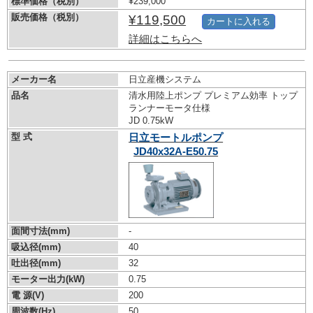
標準価格（税別）
¥239,000
販売価格（税別）
¥119,500
カートに入れる
詳細はこちらへ
メーカー名
日立産機システム
品名
清水用陸上ポンプ プレミアム効率 トップ
ランナーモータ仕様
JD 0.75kW
型 式
日立モートルポンプ
JD40x32A-E50.75
面間寸法(mm)
-
吸込径(mm)
40
吐出径(mm)
32
モーター出力(kW)
0.75
電 源(V)
200
周波数(Hz)
50