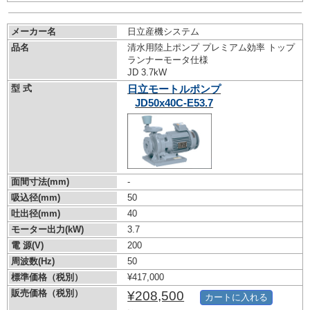
メーカー名
日立産機システム
品名
清水用陸上ポンプ プレミアム効率 トップ
ランナーモータ仕様
JD 3.7kW
型 式
日立モートルポンプ
JD50x40C-E53.7
面間寸法(mm)
-
吸込径(mm)
50
吐出径(mm)
40
モーター出力(kW)
3.7
電 源(V)
200
周波数(Hz)
50
標準価格（税別）
¥417,000
販売価格（税別）
¥208,500
カートに入れる