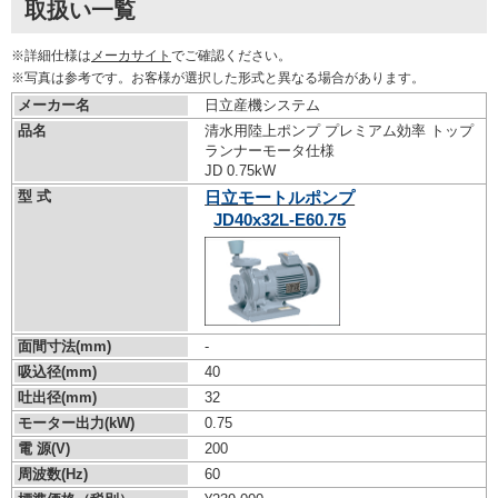
取扱い一覧
※詳細仕様は
メーカサイト
でご確認ください。
※写真は参考です。お客様が選択した形式と異なる場合があります。
メーカー名
日立産機システム
品名
清水用陸上ポンプ プレミアム効率 トップ
ランナーモータ仕様
JD 0.75kW
型 式
日立モートルポンプ
JD40x32L-E60.75
面間寸法(mm)
-
吸込径(mm)
40
吐出径(mm)
32
モーター出力(kW)
0.75
電 源(V)
200
周波数(Hz)
60