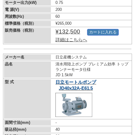
モーター出力(kW)
0.75
電 源(V)
200
周波数(Hz)
60
標準価格（税別）
¥265,000
販売価格（税別）
¥132,500
カートに入れる
詳細はこちらへ
メーカー名
日立産機システム
品名
清水用陸上ポンプ プレミアム効率 トップ
ランナーモータ仕様
JD 1.5kW
型 式
日立モートルポンプ
JD40x32A-E61.5
面間寸法(mm)
-
吸込径(mm)
40