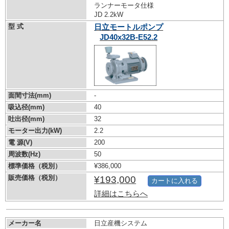
ランナーモータ仕様
JD 2.2kW
型 式
日立モートルポンプ
JD40x32B-E52.2
面間寸法(mm)
-
吸込径(mm)
40
吐出径(mm)
32
モーター出力(kW)
2.2
電 源(V)
200
周波数(Hz)
50
標準価格（税別）
¥386,000
販売価格（税別）
¥193,000
カートに入れる
詳細はこちらへ
メーカー名
日立産機システム