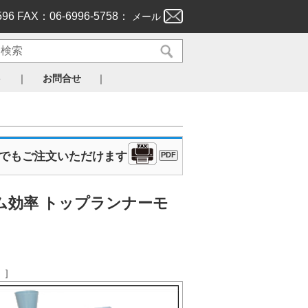
596 FAX：06-6996-5758：
メール
｜
｜
ト
お問合せ
Xでもご注文いただけます
PDF
ム効率 トップランナーモ
。］