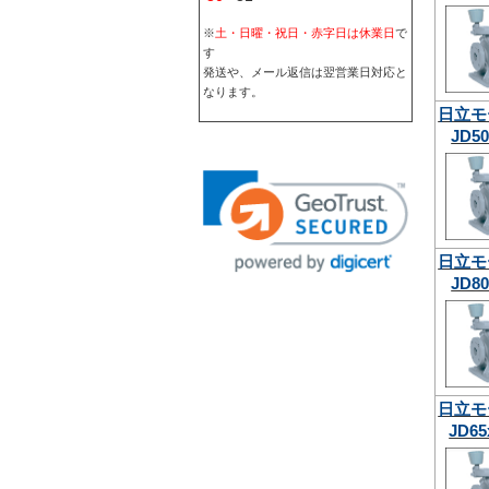
※
土・日曜・祝日・赤字日は休業日
で
す
発送や、メール返信は翌営業日対応と
なります。
日立モ
JD50
日立モ
JD80
日立モ
JD65