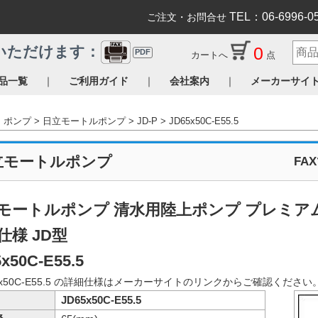
TEL：06-6996-0
ご注文・お問合せ
0
いただけます：
PDF
カートへ
点
｜
｜
｜
品一覧
ご利用ガイド
会社案内
メーカーサイ
ポンプ
日立モートルポンプ
JD-P
JD65x50C-E55.5
立モートルポンプ
FA
モートルポンプ 清水用陸上ポンプ プレミア
仕様 JD型
x50C-E55.5
5x50C-E55.5 の詳細仕様はメーカーサイトのリンクからご確認ください
JD65x50C-E55.5