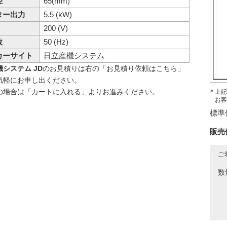
径
65(mm)
ター出力
5.5 (kW)
200 (V)
数
50 (Hz)
カーサイト
日立産機システム
システム JD
のお見積りは右の「お見積り依頼はこちら」
気軽にお申し出ください。
の場合は「カートに入れる」よりお進みください。
＊上記
お客
標準
販売
ご
数