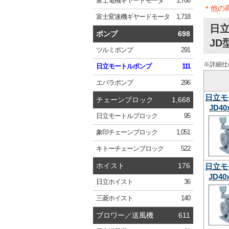
富士電機
ギヤードモータ
1,786
＊他の
富士変速機
ギヤードモータ
1,718
日
ポンプ
698
JD
ツルミ
ポンプ
291
※詳細仕
日立
モートルポンプ
111
エバラ
ポンプ
296
日立モ
チェーンブロック
1,668
JD40
日立
モートルブロック
95
象印
チェーンブロック
1,051
キトー
チェーンブロック
522
ホイスト
176
日立モ
JD40
日立
ホイスト
36
三菱
ホイスト
140
ブロワー／送風機
611