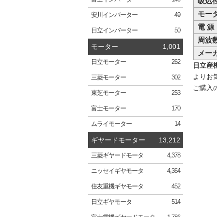
吸込
モー
安川
インバーター
49
電 源
日立
インバーター
50
周波
モーター
1,001
メー
日立
モーター
262
日立産機
よりお
三菱
モーター
302
ご購入
東芝
モーター
253
富士
モーター
170
ムライ
モーター
14
ギヤードモーター
13,212
三菱
ギヤードモータ
4,378
ニッセイ
ギヤモータ
4,364
住友重機
ギヤモータ
452
日立
ギヤモータ
514