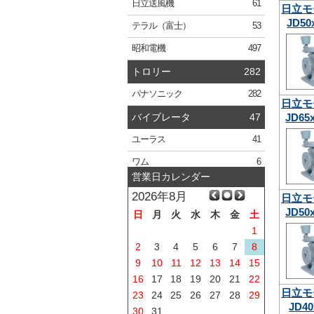
日立
送風機
61
日立モ
JD50
テラル
（富士）
53
昭和電機
497
トロリー
282
パナソニック
282
日立モ
JD65
バイブレータ
47
ユーラス
41
ワム
6
営業日カレンダー
2026年8月
日立モ
JD50
日
月
火
水
木
金
土
1
2
3
4
5
6
7
8
9
10
11
12
13
14
15
16
17
18
19
20
21
22
日立モ
23
24
25
26
27
28
29
JD40
30
31