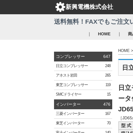
新興電機株式会社
送料無料！FAXでもご注文
｜
｜
HOME
商
HOME
コンプレッサー
647
日立
コンプレッサー
248
日
アネスト岩田
265
東芝
コンプレッサー
119
日立
SMC
ドライヤー
15
ータ
インバーター
476
JD65
三菱
インバーター
167
［JD6
東芝
インバーター
70
型 式
富士
インバーター
140