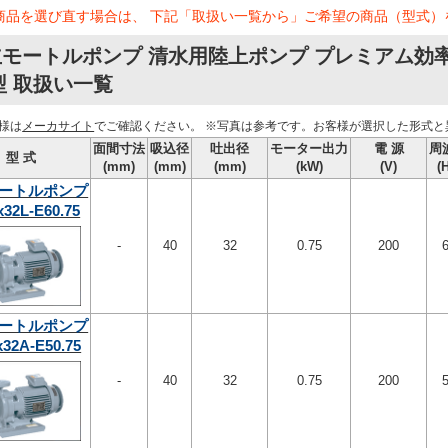
商品を選び直す場合は、 下記「取扱い一覧から」ご希望の商品（型式）
立モートルポンプ 清水用陸上ポンプ プレミアム効
型 取扱い一覧
様は
メーカサイト
でご確認ください。
※写真は参考です。お客様が選択した形式と
面間寸法
吸込径
吐出径
モーター出力
電 源
周
型 式
(mm)
(mm)
(mm)
(kW)
(V)
(
ートルポンプ
x32L-E60.75
-
40
32
0.75
200
ートルポンプ
x32A-E50.75
-
40
32
0.75
200