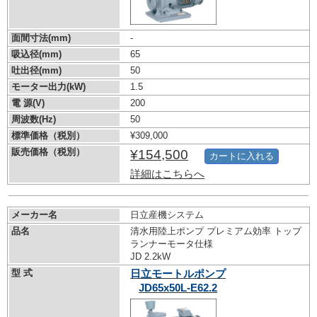
面間寸法(mm)
-
吸込径(mm)
65
吐出径(mm)
50
モーター出力(kW)
1.5
電 源(V)
200
周波数(Hz)
50
標準価格（税別）
¥309,000
販売価格（税別）
¥154,500
カートに入れる
詳細はこちらへ
メーカー名
日立産機システム
品名
清水用陸上ポンプ プレミアム効率 トップ
ランナーモータ仕様
JD 2.2kW
型 式
日立モートルポンプ
JD65x50L-E62.2