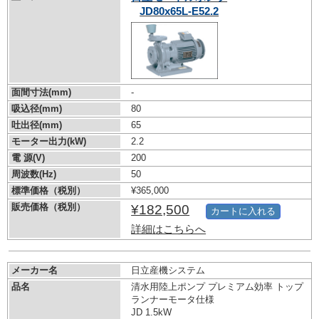
JD80x65L-E52.2
面間寸法(mm)
-
吸込径(mm)
80
吐出径(mm)
65
モーター出力(kW)
2.2
電 源(V)
200
周波数(Hz)
50
標準価格（税別）
¥365,000
販売価格（税別）
¥182,500
カートに入れる
詳細はこちらへ
メーカー名
日立産機システム
品名
清水用陸上ポンプ プレミアム効率 トップ
ランナーモータ仕様
JD 1.5kW