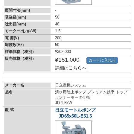
面間寸法(mm)
-
吸込径(mm)
50
吐出径(mm)
40
モーター出力(kW)
1.5
電 源(V)
200
周波数(Hz)
50
標準価格（税別）
¥302,000
販売価格（税別）
¥151,000
カートに入れる
詳細はこちらへ
メーカー名
日立産機システム
品名
清水用陸上ポンプ プレミアム効率 トップ
ランナーモータ仕様
JD 1.5kW
型 式
日立モートルポンプ
JD65x50L-E51.5