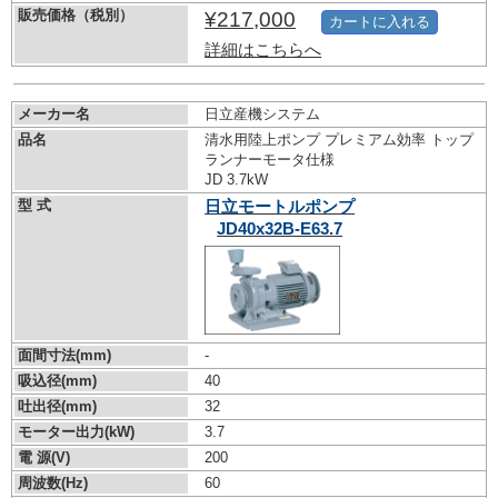
販売価格（税別）
¥217,000
カートに入れる
詳細はこちらへ
メーカー名
日立産機システム
品名
清水用陸上ポンプ プレミアム効率 トップ
ランナーモータ仕様
JD 3.7kW
型 式
日立モートルポンプ
JD40x32B-E63.7
面間寸法(mm)
-
吸込径(mm)
40
吐出径(mm)
32
モーター出力(kW)
3.7
電 源(V)
200
周波数(Hz)
60