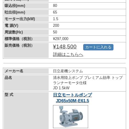
吸込径(mm)
80
吐出径(mm)
65
モーター出力(kW)
1.5
電 源(V)
200
周波数(Hz)
50
標準価格（税別）
¥297,000
販売価格（税別）
¥148,500
カートに入れる
詳細はこちらへ
メーカー名
日立産機システム
品名
清水用陸上ポンプ プレミアム効率 トップ
ランナーモータ仕様
JD 1.5kW
型 式
日立モートルポンプ
JD65x50M-E61.5