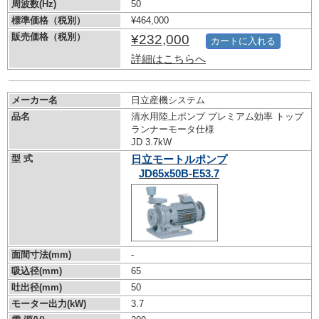
周波数(Hz)
50
標準価格（税別）
¥464,000
販売価格（税別）
¥232,000
カートに入れる
詳細はこちらへ
メーカー名
日立産機システム
品名
清水用陸上ポンプ プレミアム効率 トップ
ランナーモータ仕様
JD 3.7kW
型 式
日立モートルポンプ
JD65x50B-E53.7
面間寸法(mm)
-
吸込径(mm)
65
吐出径(mm)
50
モーター出力(kW)
3.7