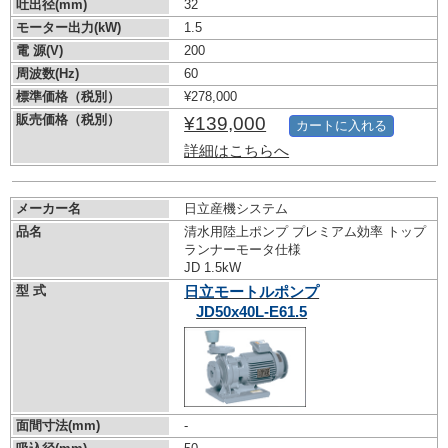
吐出径(mm)
32
モーター出力(kW)
1.5
電 源(V)
200
周波数(Hz)
60
標準価格（税別）
¥278,000
販売価格（税別）
¥139,000
カートに入れる
詳細はこちらへ
メーカー名
日立産機システム
品名
清水用陸上ポンプ プレミアム効率 トップ
ランナーモータ仕様
JD 1.5kW
型 式
日立モートルポンプ
JD50x40L-E61.5
面間寸法(mm)
-