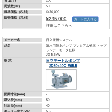
電 源(V)
200
周波数(Hz)
50
標準価格（税別）
¥470,000
販売価格（税別）
¥235,000
カートに入れる
詳細はこちらへ
メーカー名
日立産機システム
品名
清水用陸上ポンプ プレミアム効率 トップ
ランナーモータ仕様
JD 5.5kW
型 式
日立モートルポンプ
JD50x40C-E65.5
面間寸法(mm)
-
吸込径(mm)
50
吐出径(mm)
40
モーター出力(kW)
5.5