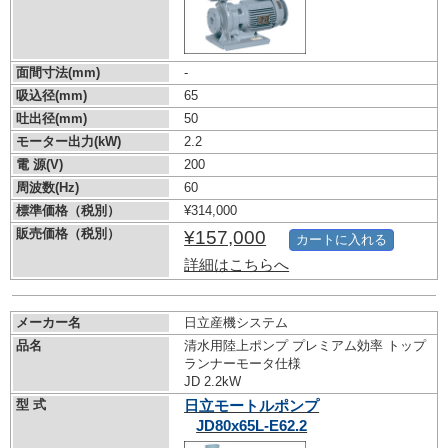
面間寸法(mm)
-
吸込径(mm)
65
吐出径(mm)
50
モーター出力(kW)
2.2
電 源(V)
200
周波数(Hz)
60
標準価格（税別）
¥314,000
販売価格（税別）
¥157,000
カートに入れる
詳細はこちらへ
メーカー名
日立産機システム
品名
清水用陸上ポンプ プレミアム効率 トップ
ランナーモータ仕様
JD 2.2kW
型 式
日立モートルポンプ
JD80x65L-E62.2