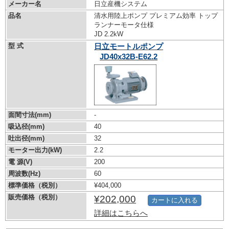
メーカー名
日立産機システム
品名
清水用陸上ポンプ プレミアム効率 トップ
ランナーモータ仕様
JD 2.2kW
型 式
日立モートルポンプ
JD40x32B-E62.2
面間寸法(mm)
-
吸込径(mm)
40
吐出径(mm)
32
モーター出力(kW)
2.2
電 源(V)
200
周波数(Hz)
60
標準価格（税別）
¥404,000
販売価格（税別）
¥202,000
カートに入れる
詳細はこちらへ