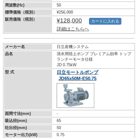
周波数(Hz)
50
標準価格（税別）
¥256,000
販売価格（税別）
¥128,000
カートに入れる
詳細はこちらへ
メーカー名
日立産機システム
品名
清水用陸上ポンプ プレミアム効率 トップ
ランナーモータ仕様
JD 0.75kW
型 式
日立モートルポンプ
JD65x50M-E50.75
面間寸法(mm)
-
吸込径(mm)
65
吐出径(mm)
50
モーター出力(kW)
0.75