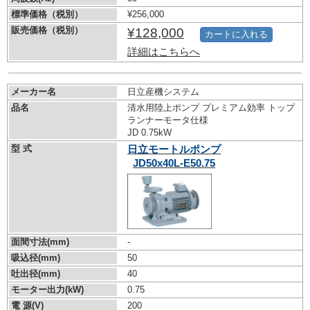
標準価格（税別）
¥256,000
販売価格（税別）
¥128,000
カートに入れる
詳細はこちらへ
メーカー名
日立産機システム
品名
清水用陸上ポンプ プレミアム効率 トップ
ランナーモータ仕様
JD 0.75kW
型 式
日立モートルポンプ
JD50x40L-E50.75
面間寸法(mm)
-
吸込径(mm)
50
吐出径(mm)
40
モーター出力(kW)
0.75
電 源(V)
200