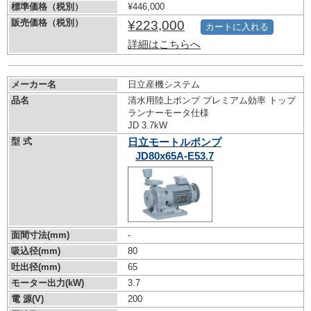
標準価格（税別）
¥446,000
販売価格（税別）
¥223,000
カートに入れる
詳細はこちらへ
メーカー名
日立産機システム
品名
清水用陸上ポンプ プレミアム効率 トップ
ランナーモータ仕様
JD 3.7kW
型 式
日立モートルポンプ
JD80x65A-E53.7
面間寸法(mm)
-
吸込径(mm)
80
吐出径(mm)
65
モーター出力(kW)
3.7
電 源(V)
200