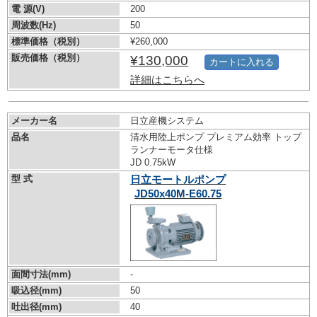
電 源(V)
200
周波数(Hz)
50
標準価格（税別）
¥260,000
販売価格（税別）
¥130,000
カートに入れる
詳細はこちらへ
メーカー名
日立産機システム
品名
清水用陸上ポンプ プレミアム効率 トップ
ランナーモータ仕様
JD 0.75kW
型 式
日立モートルポンプ
JD50x40M-E60.75
面間寸法(mm)
-
吸込径(mm)
50
吐出径(mm)
40