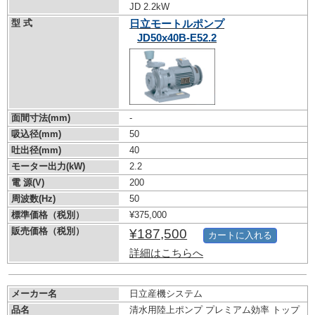
JD 2.2kW
型 式
日立モートルポンプ
JD50x40B-E52.2
面間寸法(mm)
-
吸込径(mm)
50
吐出径(mm)
40
モーター出力(kW)
2.2
電 源(V)
200
周波数(Hz)
50
標準価格（税別）
¥375,000
販売価格（税別）
¥187,500
カートに入れる
詳細はこちらへ
メーカー名
日立産機システム
品名
清水用陸上ポンプ プレミアム効率 トップ