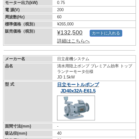
モーター出力(kW)
0.75
電 源(V)
200
周波数(Hz)
60
標準価格（税別）
¥265,000
販売価格（税別）
¥132,500
カートに入れる
詳細はこちらへ
メーカー名
日立産機システム
品名
清水用陸上ポンプ プレミアム効率 トップ
ランナーモータ仕様
JD 1.5kW
型 式
日立モートルポンプ
JD40x32A-E61.5
面間寸法(mm)
-
吸込径(mm)
40