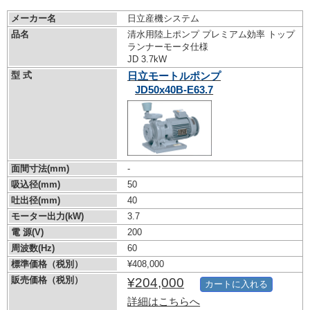
メーカー名
日立産機システム
品名
清水用陸上ポンプ プレミアム効率 トップ
ランナーモータ仕様
JD 3.7kW
型 式
日立モートルポンプ
JD50x40B-E63.7
面間寸法(mm)
-
吸込径(mm)
50
吐出径(mm)
40
モーター出力(kW)
3.7
電 源(V)
200
周波数(Hz)
60
標準価格（税別）
¥408,000
販売価格（税別）
¥204,000
カートに入れる
詳細はこちらへ