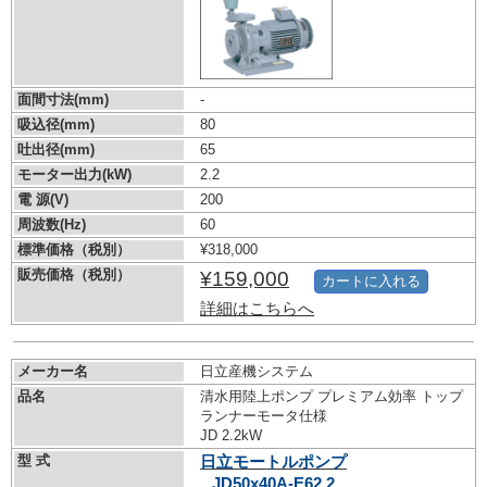
面間寸法(mm)
-
吸込径(mm)
80
吐出径(mm)
65
モーター出力(kW)
2.2
電 源(V)
200
周波数(Hz)
60
標準価格（税別）
¥318,000
販売価格（税別）
¥159,000
カートに入れる
詳細はこちらへ
メーカー名
日立産機システム
品名
清水用陸上ポンプ プレミアム効率 トップ
ランナーモータ仕様
JD 2.2kW
型 式
日立モートルポンプ
JD50x40A-E62.2