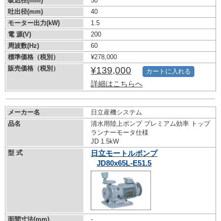
吸込径(mm)
50
吐出径(mm)
40
モーター出力(kW)
1.5
電 源(V)
200
周波数(Hz)
60
標準価格（税別）
¥278,000
販売価格（税別）
¥139,000
カートに入れる
詳細はこちらへ
メーカー名
日立産機システム
品名
清水用陸上ポンプ プレミアム効率 トップ
ランナーモータ仕様
JD 1.5kW
型 式
日立モートルポンプ
JD80x65L-E51.5
面間寸法(mm)
-