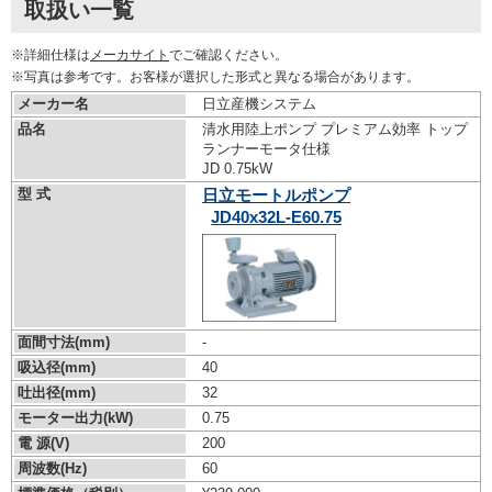
取扱い一覧
※詳細仕様は
メーカサイト
でご確認ください。
※写真は参考です。お客様が選択した形式と異なる場合があります。
メーカー名
日立産機システム
品名
清水用陸上ポンプ プレミアム効率 トップ
ランナーモータ仕様
JD 0.75kW
型 式
日立モートルポンプ
JD40x32L-E60.75
面間寸法(mm)
-
吸込径(mm)
40
吐出径(mm)
32
モーター出力(kW)
0.75
電 源(V)
200
周波数(Hz)
60