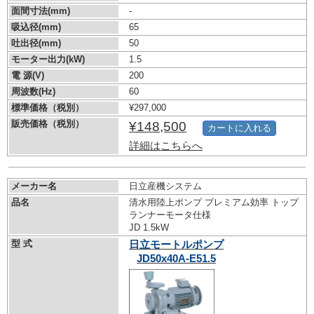
面間寸法(mm)
-
吸込径(mm)
65
吐出径(mm)
50
モーター出力(kW)
1.5
電 源(V)
200
周波数(Hz)
60
標準価格（税別）
¥297,000
販売価格（税別）
¥148,500
カートに入れる
詳細はこちらへ
メーカー名
日立産機システム
品名
清水用陸上ポンプ プレミアム効率 トップ
ランナーモータ仕様
JD 1.5kW
型 式
日立モートルポンプ
JD50x40A-E51.5