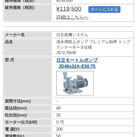
標準価格（税別）
¥239,000
販売価格（税別）
¥119,500
カートに入れる
詳細はこちらへ
メーカー名
日立産機システム
品名
清水用陸上ポンプ プレミアム効率 トップ
ランナーモータ仕様
JD 0.75kW
型 式
日立モートルポンプ
JD40x32A-E50.75
面間寸法(mm)
-
吸込径(mm)
40
吐出径(mm)
32
モーター出力(kW)
0.75
電 源(V)
200
周波数(Hz)
50