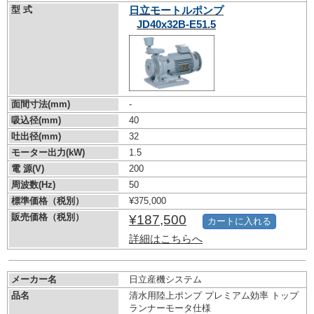
型 式
日立モートルポンプ
JD40x32B-E51.5
面間寸法(mm)
-
吸込径(mm)
40
吐出径(mm)
32
モーター出力(kW)
1.5
電 源(V)
200
周波数(Hz)
50
標準価格（税別）
¥375,000
販売価格（税別）
¥187,500
カートに入れる
詳細はこちらへ
メーカー名
日立産機システム
品名
清水用陸上ポンプ プレミアム効率 トップ
ランナーモータ仕様