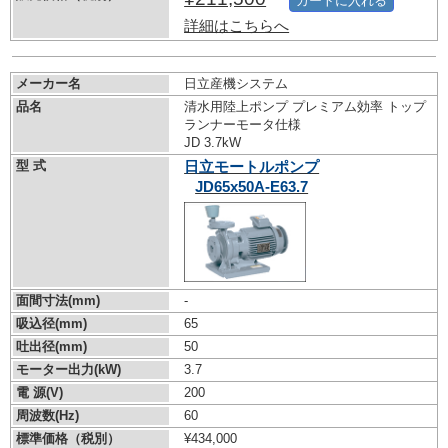
カートに入れる
詳細はこちらへ
メーカー名
日立産機システム
品名
清水用陸上ポンプ プレミアム効率 トップ
ランナーモータ仕様
JD 3.7kW
型 式
日立モートルポンプ
JD65x50A-E63.7
面間寸法(mm)
-
吸込径(mm)
65
吐出径(mm)
50
モーター出力(kW)
3.7
電 源(V)
200
周波数(Hz)
60
標準価格（税別）
¥434,000