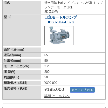
品名
清水用陸上ポンプ プレミアム効率 トップ
ランナーモータ仕様
JD 2.2kW
型 式
日立モートルポンプ
JD65x50A-E52.2
面間寸法(mm)
-
吸込径(mm)
65
吐出径(mm)
50
モーター出力(kW)
2.2
電 源(V)
200
周波数(Hz)
50
標準価格（税別）
¥390,000
販売価格（税別）
¥195,000
カートに入れる
詳細はこちらへ