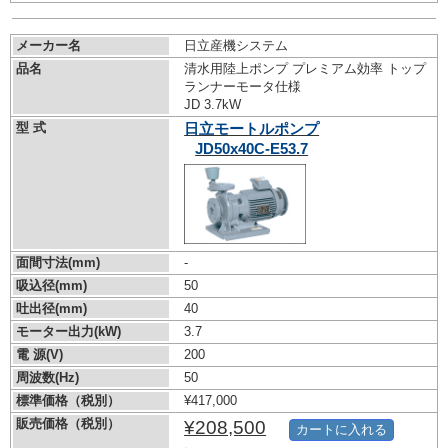
メーカー名
日立産機システム
品名
清水用陸上ポンプ プレミアム効率 トップ
ランナーモータ仕様
JD 3.7kW
型 式
日立モートルポンプ
JD50x40C-E53.7
面間寸法(mm)
-
吸込径(mm)
50
吐出径(mm)
40
モーター出力(kW)
3.7
電 源(V)
200
周波数(Hz)
50
標準価格（税別）
¥417,000
販売価格（税別）
¥208,500
カートに入れる