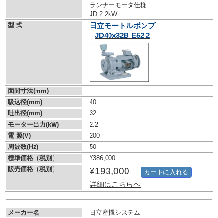
ランナーモータ仕様
JD 2.2kW
型 式
日立モートルポンプ
JD40x32B-E52.2
面間寸法(mm)
-
吸込径(mm)
40
吐出径(mm)
32
モーター出力(kW)
2.2
電 源(V)
200
周波数(Hz)
50
標準価格（税別）
¥386,000
販売価格（税別）
¥193,000
カートに入れる
詳細はこちらへ
メーカー名
日立産機システム