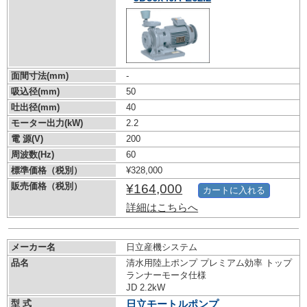
面間寸法(mm)
-
吸込径(mm)
50
吐出径(mm)
40
モーター出力(kW)
2.2
電 源(V)
200
周波数(Hz)
60
標準価格（税別）
¥328,000
販売価格（税別）
¥164,000
カートに入れる
詳細はこちらへ
メーカー名
日立産機システム
品名
清水用陸上ポンプ プレミアム効率 トップ
ランナーモータ仕様
JD 2.2kW
型 式
日立モートルポンプ