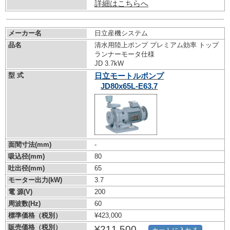
詳細はこちらへ
メーカー名
日立産機システム
品名
清水用陸上ポンプ プレミアム効率 トップ
ランナーモータ仕様
JD 3.7kW
型 式
日立モートルポンプ
JD80x65L-E63.7
面間寸法(mm)
-
吸込径(mm)
80
吐出径(mm)
65
モーター出力(kW)
3.7
電 源(V)
200
周波数(Hz)
60
標準価格（税別）
¥423,000
販売価格（税別）
¥211,500