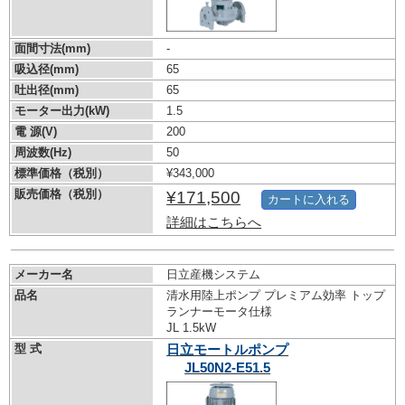
面間寸法(mm)
-
吸込径(mm)
65
吐出径(mm)
65
モーター出力(kW)
1.5
電 源(V)
200
周波数(Hz)
50
標準価格（税別）
¥343,000
販売価格（税別）
¥171,500
カートに入れる
詳細はこちらへ
メーカー名
日立産機システム
品名
清水用陸上ポンプ プレミアム効率 トップ
ランナーモータ仕様
JL 1.5kW
型 式
日立モートルポンプ
JL50N2-E51.5