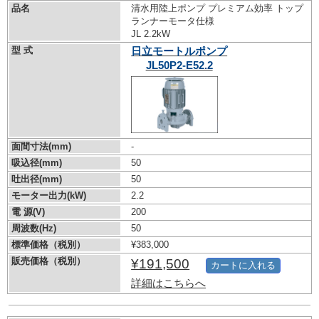
品名
清水用陸上ポンプ プレミアム効率 トップ
ランナーモータ仕様
JL 2.2kW
型 式
日立モートルポンプ
JL50P2-E52.2
面間寸法(mm)
-
吸込径(mm)
50
吐出径(mm)
50
モーター出力(kW)
2.2
電 源(V)
200
周波数(Hz)
50
標準価格（税別）
¥383,000
販売価格（税別）
¥191,500
カートに入れる
詳細はこちらへ