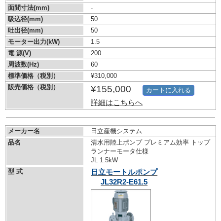
面間寸法(mm)
-
吸込径(mm)
50
吐出径(mm)
50
モーター出力(kW)
1.5
電 源(V)
200
周波数(Hz)
60
標準価格（税別）
¥310,000
販売価格（税別）
¥155,000
カートに入れる
詳細はこちらへ
メーカー名
日立産機システム
品名
清水用陸上ポンプ プレミアム効率 トップ
ランナーモータ仕様
JL 1.5kW
型 式
日立モートルポンプ
JL32R2-E61.5