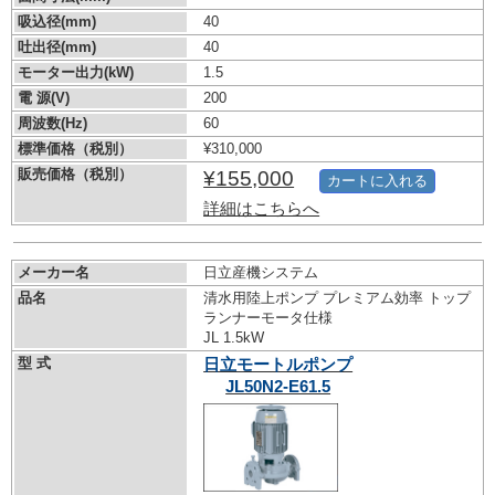
吸込径(mm)
40
吐出径(mm)
40
モーター出力(kW)
1.5
電 源(V)
200
周波数(Hz)
60
標準価格（税別）
¥310,000
販売価格（税別）
¥155,000
カートに入れる
詳細はこちらへ
メーカー名
日立産機システム
品名
清水用陸上ポンプ プレミアム効率 トップ
ランナーモータ仕様
JL 1.5kW
型 式
日立モートルポンプ
JL50N2-E61.5