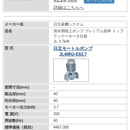
カートに入れる
詳細はこちらへ
メーカー名
日立産機システム
品名
清水用陸上ポンプ プレミアム効率 トップ
ランナーモータ仕様
JL 3.7kW
型 式
日立モートルポンプ
JL40R2-E63.7
面間寸法(mm)
-
吸込径(mm)
40
吐出径(mm)
40
モーター出力(kW)
3.7
電 源(V)
200
周波数(Hz)
60
標準価格（税別）
¥467,000