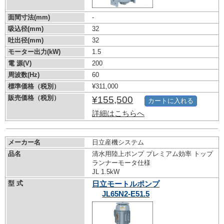
面間寸法(mm)
-
吸込径(mm)
32
吐出径(mm)
32
モーター出力(kW)
1.5
電 源(V)
200
周波数(Hz)
60
標準価格（税別）
¥311,000
販売価格（税別）
¥155,500
カートに入れる
詳細はこちらへ
メーカー名
日立産機システム
品名
清水用陸上ポンプ プレミアム効率 トップ
ランナーモータ仕様
JL 1.5kW
型 式
日立モートルポンプ
JL65N2-E51.5