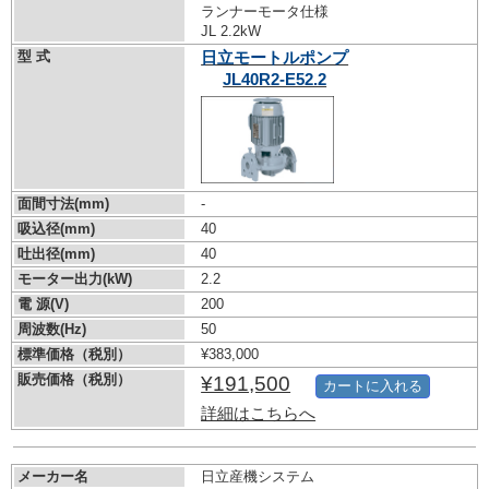
ランナーモータ仕様
JL 2.2kW
型 式
日立モートルポンプ
JL40R2-E52.2
面間寸法(mm)
-
吸込径(mm)
40
吐出径(mm)
40
モーター出力(kW)
2.2
電 源(V)
200
周波数(Hz)
50
標準価格（税別）
¥383,000
販売価格（税別）
¥191,500
カートに入れる
詳細はこちらへ
メーカー名
日立産機システム