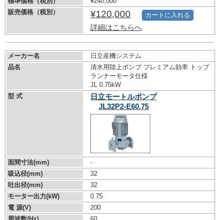
標準価格（税別）
¥240,000
販売価格（税別）
¥120,000
カートに入れる
詳細はこちらへ
メーカー名
日立産機システム
品名
清水用陸上ポンプ プレミアム効率 トップ
ランナーモータ仕様
JL 0.75kW
型 式
日立モートルポンプ
JL32P2-E60.75
面間寸法(mm)
-
吸込径(mm)
32
吐出径(mm)
32
モーター出力(kW)
0.75
電 源(V)
200
周波数(Hz)
60