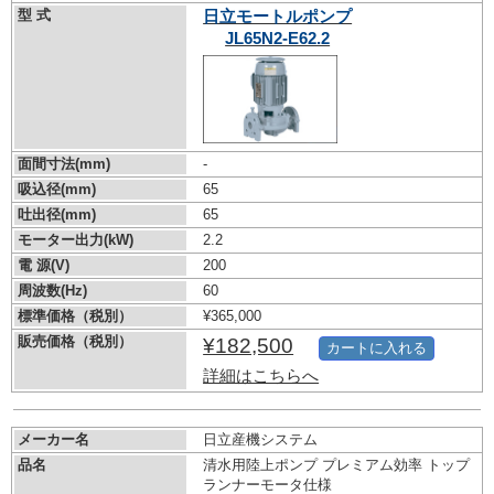
型 式
日立モートルポンプ
JL65N2-E62.2
面間寸法(mm)
-
吸込径(mm)
65
吐出径(mm)
65
モーター出力(kW)
2.2
電 源(V)
200
周波数(Hz)
60
標準価格（税別）
¥365,000
販売価格（税別）
¥182,500
カートに入れる
詳細はこちらへ
メーカー名
日立産機システム
品名
清水用陸上ポンプ プレミアム効率 トップ
ランナーモータ仕様