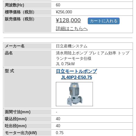
周波数(Hz)
60
標準価格（税別）
¥256,000
販売価格（税別）
¥128,000
カートに入れる
詳細はこちらへ
メーカー名
日立産機システム
品名
清水用陸上ポンプ プレミアム効率 トップ
ランナーモータ仕様
JL 0.75kW
型 式
日立モートルポンプ
JL40P2-E50.75
面間寸法(mm)
-
吸込径(mm)
40
吐出径(mm)
40
モーター出力(kW)
0.75