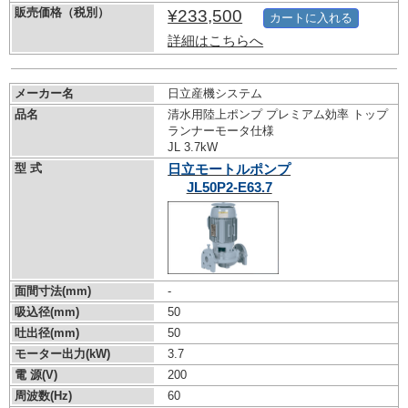
販売価格（税別）
¥233,500
カートに入れる
詳細はこちらへ
メーカー名
日立産機システム
品名
清水用陸上ポンプ プレミアム効率 トップ
ランナーモータ仕様
JL 3.7kW
型 式
日立モートルポンプ
JL50P2-E63.7
面間寸法(mm)
-
吸込径(mm)
50
吐出径(mm)
50
モーター出力(kW)
3.7
電 源(V)
200
周波数(Hz)
60