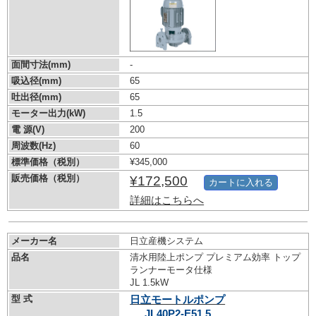
面間寸法(mm)
-
吸込径(mm)
65
吐出径(mm)
65
モーター出力(kW)
1.5
電 源(V)
200
周波数(Hz)
60
標準価格（税別）
¥345,000
販売価格（税別）
¥172,500
カートに入れる
詳細はこちらへ
メーカー名
日立産機システム
品名
清水用陸上ポンプ プレミアム効率 トップ
ランナーモータ仕様
JL 1.5kW
型 式
日立モートルポンプ
JL40P2-E51.5