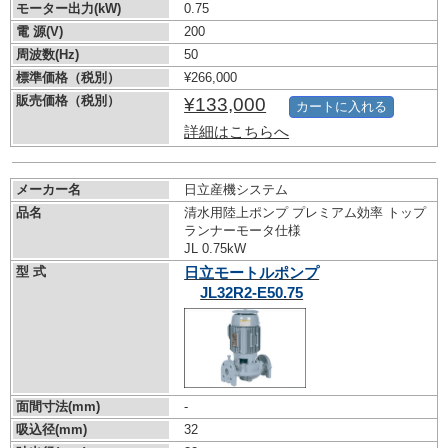
モーター出力(kW)
0.75
電 源(V)
200
周波数(Hz)
50
標準価格（税別）
¥266,000
販売価格（税別）
¥133,000
カートに入れる
詳細はこちらへ
メーカー名
日立産機システム
品名
清水用陸上ポンプ プレミアム効率 トップ
ランナーモータ仕様
JL 0.75kW
型 式
日立モートルポンプ
JL32R2-E50.75
面間寸法(mm)
-
吸込径(mm)
32