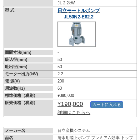
JL 2.2kW
型 式
日立モートルポンプ
JL50N2-E62.2
面間寸法(mm)
-
吸込径(mm)
50
吐出径(mm)
50
モーター出力(kW)
2.2
電 源(V)
200
周波数(Hz)
60
標準価格（税別）
¥380,000
販売価格（税別）
¥190,000
カートに入れる
詳細はこちらへ
メーカー名
日立産機システム
品名
清水用陸上ポンプ プレミアム効率 トップ