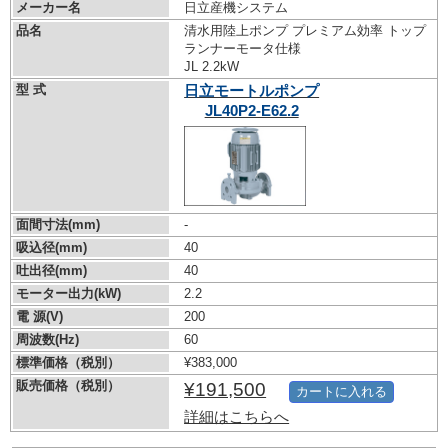
メーカー名
日立産機システム
品名
清水用陸上ポンプ プレミアム効率 トップ
ランナーモータ仕様
JL 2.2kW
型 式
日立モートルポンプ
JL40P2-E62.2
面間寸法(mm)
-
吸込径(mm)
40
吐出径(mm)
40
モーター出力(kW)
2.2
電 源(V)
200
周波数(Hz)
60
標準価格（税別）
¥383,000
販売価格（税別）
¥191,500
カートに入れる
詳細はこちらへ