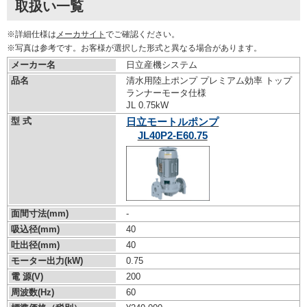
取扱い一覧
※詳細仕様は
メーカサイト
でご確認ください。
※写真は参考です。お客様が選択した形式と異なる場合があります。
メーカー名
日立産機システム
品名
清水用陸上ポンプ プレミアム効率 トップ
ランナーモータ仕様
JL 0.75kW
型 式
日立モートルポンプ
JL40P2-E60.75
面間寸法(mm)
-
吸込径(mm)
40
吐出径(mm)
40
モーター出力(kW)
0.75
電 源(V)
200
周波数(Hz)
60