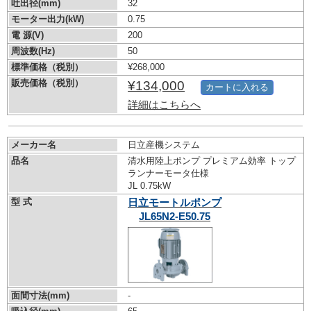
吐出径(mm)
32
モーター出力(kW)
0.75
電 源(V)
200
周波数(Hz)
50
標準価格（税別）
¥268,000
販売価格（税別）
¥134,000
カートに入れる
詳細はこちらへ
メーカー名
日立産機システム
品名
清水用陸上ポンプ プレミアム効率 トップ
ランナーモータ仕様
JL 0.75kW
型 式
日立モートルポンプ
JL65N2-E50.75
面間寸法(mm)
-