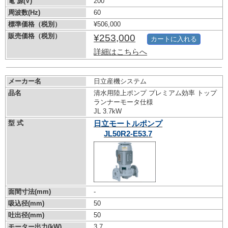
電 源(V)
200
周波数(Hz)
60
標準価格（税別）
¥506,000
販売価格（税別）
¥253,000
カートに入れる
詳細はこちらへ
メーカー名
日立産機システム
品名
清水用陸上ポンプ プレミアム効率 トップ
ランナーモータ仕様
JL 3.7kW
型 式
日立モートルポンプ
JL50R2-E53.7
面間寸法(mm)
-
吸込径(mm)
50
吐出径(mm)
50
モーター出力(kW)
3.7