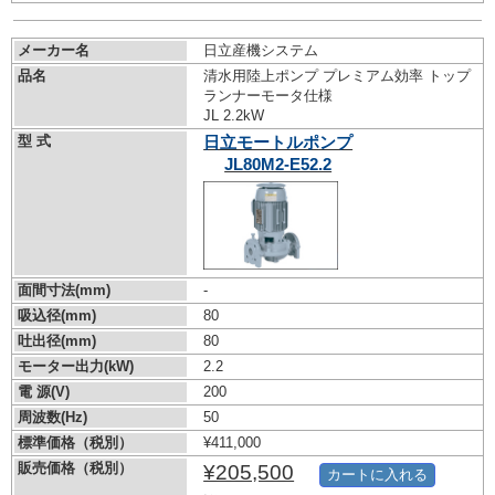
メーカー名
日立産機システム
品名
清水用陸上ポンプ プレミアム効率 トップ
ランナーモータ仕様
JL 2.2kW
型 式
日立モートルポンプ
JL80M2-E52.2
面間寸法(mm)
-
吸込径(mm)
80
吐出径(mm)
80
モーター出力(kW)
2.2
電 源(V)
200
周波数(Hz)
50
標準価格（税別）
¥411,000
販売価格（税別）
¥205,500
カートに入れる