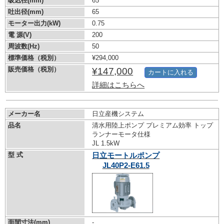
吸込径(mm)
65
吐出径(mm)
65
モーター出力(kW)
0.75
電 源(V)
200
周波数(Hz)
50
標準価格（税別）
¥294,000
販売価格（税別）
¥147,000
カートに入れる
詳細はこちらへ
メーカー名
日立産機システム
品名
清水用陸上ポンプ プレミアム効率 トップ
ランナーモータ仕様
JL 1.5kW
型 式
日立モートルポンプ
JL40P2-E61.5
面間寸法(mm)
-