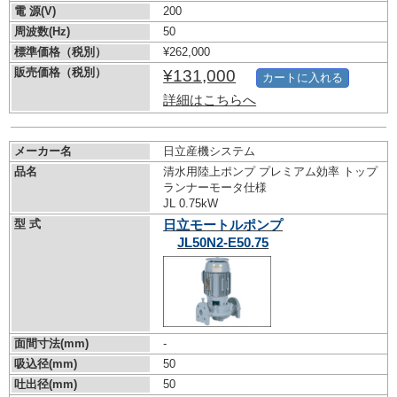
電 源(V)
200
周波数(Hz)
50
標準価格（税別）
¥262,000
販売価格（税別）
¥131,000
カートに入れる
詳細はこちらへ
メーカー名
日立産機システム
品名
清水用陸上ポンプ プレミアム効率 トップ
ランナーモータ仕様
JL 0.75kW
型 式
日立モートルポンプ
JL50N2-E50.75
面間寸法(mm)
-
吸込径(mm)
50
吐出径(mm)
50