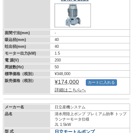
面間寸法(mm)
-
吸込径(mm)
40
吐出径(mm)
40
モーター出力(kW)
1.5
電 源(V)
200
周波数(Hz)
50
標準価格（税別）
¥348,000
販売価格（税別）
¥174,000
カートに入れる
詳細はこちらへ
メーカー名
日立産機システム
品名
清水用陸上ポンプ プレミアム効率 トップ
ランナーモータ仕様
JL 1.5kW
型 式
日立モートルポンプ