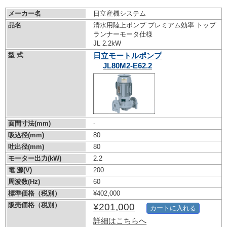
メーカー名
日立産機システム
品名
清水用陸上ポンプ プレミアム効率 トップ
ランナーモータ仕様
JL 2.2kW
型 式
日立モートルポンプ
JL80M2-E62.2
面間寸法(mm)
-
吸込径(mm)
80
吐出径(mm)
80
モーター出力(kW)
2.2
電 源(V)
200
周波数(Hz)
60
標準価格（税別）
¥402,000
販売価格（税別）
¥201,000
カートに入れる
詳細はこちらへ