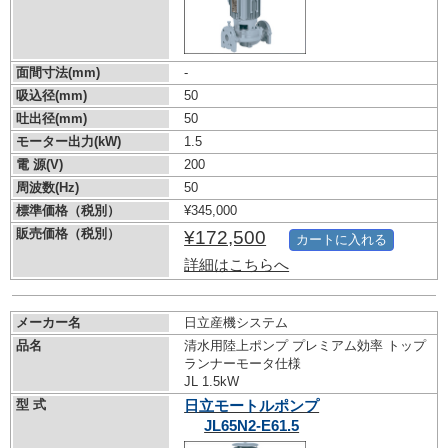
面間寸法(mm)
-
吸込径(mm)
50
吐出径(mm)
50
モーター出力(kW)
1.5
電 源(V)
200
周波数(Hz)
50
標準価格（税別）
¥345,000
販売価格（税別）
¥172,500
カートに入れる
詳細はこちらへ
メーカー名
日立産機システム
品名
清水用陸上ポンプ プレミアム効率 トップ
ランナーモータ仕様
JL 1.5kW
型 式
日立モートルポンプ
JL65N2-E61.5