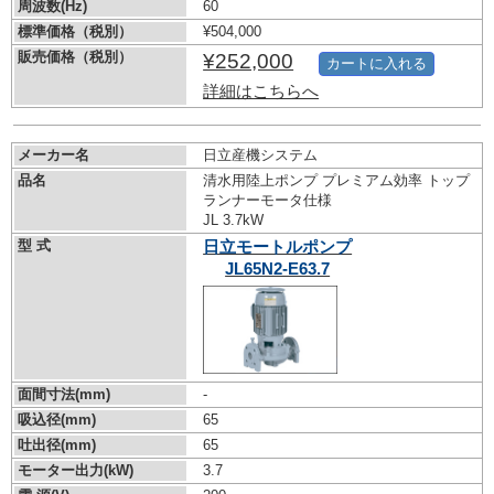
周波数(Hz)
60
標準価格（税別）
¥504,000
販売価格（税別）
¥252,000
カートに入れる
詳細はこちらへ
メーカー名
日立産機システム
品名
清水用陸上ポンプ プレミアム効率 トップ
ランナーモータ仕様
JL 3.7kW
型 式
日立モートルポンプ
JL65N2-E63.7
面間寸法(mm)
-
吸込径(mm)
65
吐出径(mm)
65
モーター出力(kW)
3.7