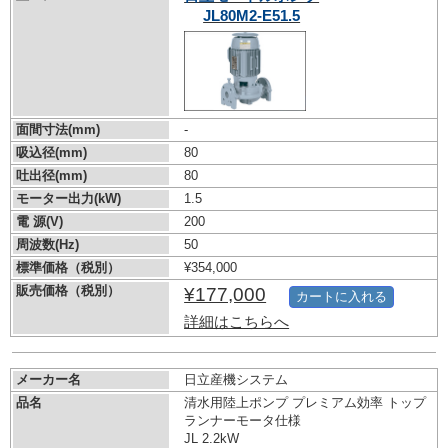
JL80M2-E51.5
面間寸法(mm)
-
吸込径(mm)
80
吐出径(mm)
80
モーター出力(kW)
1.5
電 源(V)
200
周波数(Hz)
50
標準価格（税別）
¥354,000
販売価格（税別）
¥177,000
カートに入れる
詳細はこちらへ
メーカー名
日立産機システム
品名
清水用陸上ポンプ プレミアム効率 トップ
ランナーモータ仕様
JL 2.2kW