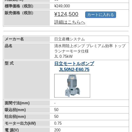
標準価格（税別）
¥249,000
販売価格（税別）
¥124,500
カートに入れる
詳細はこちらへ
メーカー名
日立産機システム
品名
清水用陸上ポンプ プレミアム効率 トップ
ランナーモータ仕様
JL 0.75kW
型 式
日立モートルポンプ
JL50N2-E60.75
面間寸法(mm)
-
吸込径(mm)
50
吐出径(mm)
50
モーター出力(kW)
0.75
電 源(V)
200