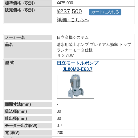
標準価格（税別）
¥475,000
販売価格（税別）
¥237,500
カートに入れる
詳細はこちらへ
メーカー名
日立産機システム
品名
清水用陸上ポンプ プレミアム効率 トップ
ランナーモータ仕様
JL 3.7kW
型 式
日立モートルポンプ
JL80M2-E63.7
面間寸法(mm)
-
吸込径(mm)
80
吐出径(mm)
80
モーター出力(kW)
3.7
電 源(V)
200