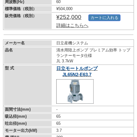
周波数(Hz)
60
標準価格（税別）
¥504,000
販売価格（税別）
¥252,000
カートに入れる
詳細はこちらへ
メーカー名
日立産機システム
品名
清水用陸上ポンプ プレミアム効率 トップ
ランナーモータ仕様
JL 3.7kW
型 式
日立モートルポンプ
JL65N2-E63.7
面間寸法(mm)
-
吸込径(mm)
65
吐出径(mm)
65
モーター出力(kW)
3.7