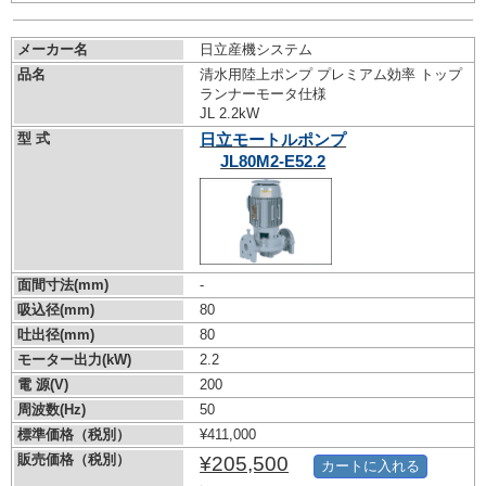
メーカー名
日立産機システム
品名
清水用陸上ポンプ プレミアム効率 トップ
ランナーモータ仕様
JL 2.2kW
型 式
日立モートルポンプ
JL80M2-E52.2
面間寸法(mm)
-
吸込径(mm)
80
吐出径(mm)
80
モーター出力(kW)
2.2
電 源(V)
200
周波数(Hz)
50
標準価格（税別）
¥411,000
販売価格（税別）
¥205,500
カートに入れる