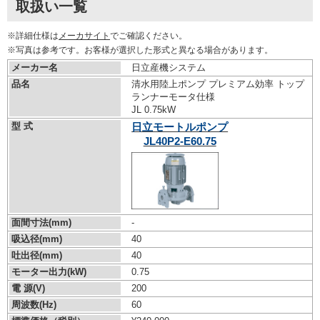
取扱い一覧
※詳細仕様は
メーカサイト
でご確認ください。
※写真は参考です。お客様が選択した形式と異なる場合があります。
メーカー名
日立産機システム
品名
清水用陸上ポンプ プレミアム効率 トップ
ランナーモータ仕様
JL 0.75kW
型 式
日立モートルポンプ
JL40P2-E60.75
面間寸法(mm)
-
吸込径(mm)
40
吐出径(mm)
40
モーター出力(kW)
0.75
電 源(V)
200
周波数(Hz)
60