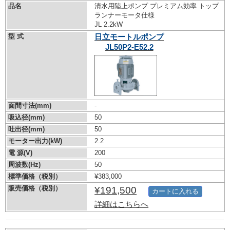
品名
清水用陸上ポンプ プレミアム効率 トップ
ランナーモータ仕様
JL 2.2kW
型 式
日立モートルポンプ
JL50P2-E52.2
面間寸法(mm)
-
吸込径(mm)
50
吐出径(mm)
50
モーター出力(kW)
2.2
電 源(V)
200
周波数(Hz)
50
標準価格（税別）
¥383,000
販売価格（税別）
¥191,500
カートに入れる
詳細はこちらへ