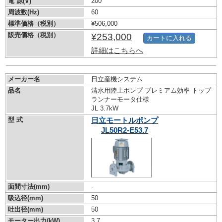
電 源(V)
200
周波数(Hz)
60
標準価格（税別）
¥506,000
販売価格（税別）
¥253,000
カートに入れる
詳細はこちらへ
メーカー名
日立産機システム
品名
清水用陸上ポンプ プレミアム効率 トップ
ランナーモータ仕様
JL 3.7kW
型 式
日立モートルポンプ
JL50R2-E53.7
面間寸法(mm)
-
吸込径(mm)
50
吐出径(mm)
50
モーター出力(kW)
3.7