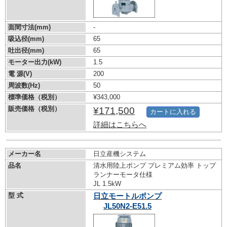
面間寸法(mm)
-
吸込径(mm)
65
吐出径(mm)
65
モーター出力(kW)
1.5
電 源(V)
200
周波数(Hz)
50
標準価格（税別）
¥343,000
販売価格（税別）
¥171,500
カートに入れる
詳細はこちらへ
メーカー名
日立産機システム
品名
清水用陸上ポンプ プレミアム効率 トップ
ランナーモータ仕様
JL 1.5kW
型 式
日立モートルポンプ
JL50N2-E51.5