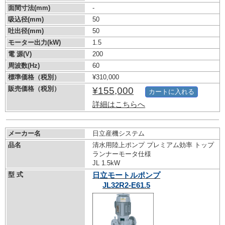
面間寸法(mm)
-
吸込径(mm)
50
吐出径(mm)
50
モーター出力(kW)
1.5
電 源(V)
200
周波数(Hz)
60
標準価格（税別）
¥310,000
販売価格（税別）
¥155,000
カートに入れる
詳細はこちらへ
メーカー名
日立産機システム
品名
清水用陸上ポンプ プレミアム効率 トップ
ランナーモータ仕様
JL 1.5kW
型 式
日立モートルポンプ
JL32R2-E61.5