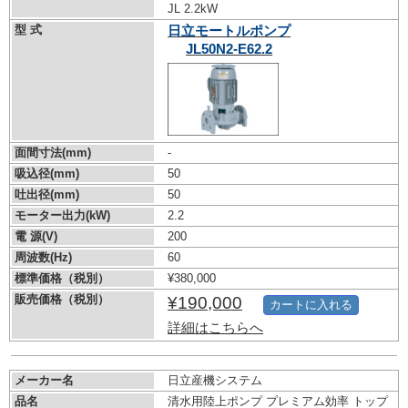
JL 2.2kW
型 式
日立モートルポンプ
JL50N2-E62.2
面間寸法(mm)
-
吸込径(mm)
50
吐出径(mm)
50
モーター出力(kW)
2.2
電 源(V)
200
周波数(Hz)
60
標準価格（税別）
¥380,000
販売価格（税別）
¥190,000
カートに入れる
詳細はこちらへ
メーカー名
日立産機システム
品名
清水用陸上ポンプ プレミアム効率 トップ