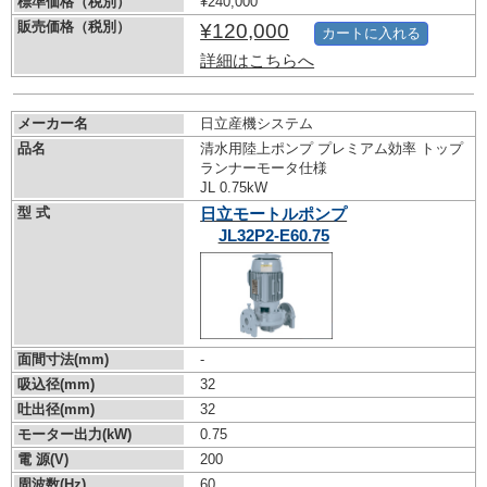
標準価格（税別）
¥240,000
販売価格（税別）
¥120,000
カートに入れる
詳細はこちらへ
メーカー名
日立産機システム
品名
清水用陸上ポンプ プレミアム効率 トップ
ランナーモータ仕様
JL 0.75kW
型 式
日立モートルポンプ
JL32P2-E60.75
面間寸法(mm)
-
吸込径(mm)
32
吐出径(mm)
32
モーター出力(kW)
0.75
電 源(V)
200
周波数(Hz)
60