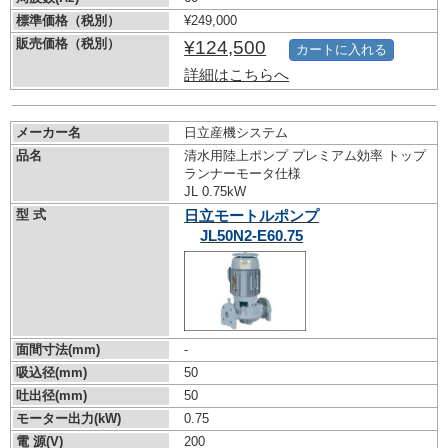
標準価格（税別）
¥249,000
販売価格（税別）
¥124,500
カートに入れる
詳細はこちらへ
メーカー名
日立産機システム
品名
清水用陸上ポンプ プレミアム効率 トップ
ランナーモータ仕様
JL 0.75kW
型 式
日立モートルポンプ
JL50N2-E60.75
面間寸法(mm)
-
吸込径(mm)
50
吐出径(mm)
50
モーター出力(kW)
0.75
電 源(V)
200