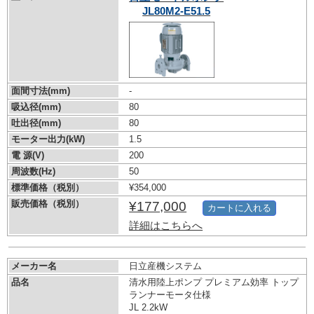
JL80M2-E51.5
面間寸法(mm)
-
吸込径(mm)
80
吐出径(mm)
80
モーター出力(kW)
1.5
電 源(V)
200
周波数(Hz)
50
標準価格（税別）
¥354,000
販売価格（税別）
¥177,000
カートに入れる
詳細はこちらへ
メーカー名
日立産機システム
品名
清水用陸上ポンプ プレミアム効率 トップ
ランナーモータ仕様
JL 2.2kW