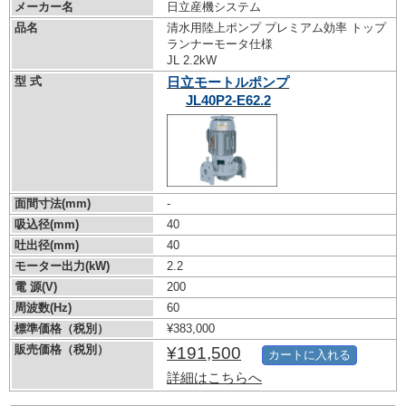
メーカー名
日立産機システム
品名
清水用陸上ポンプ プレミアム効率 トップ
ランナーモータ仕様
JL 2.2kW
型 式
日立モートルポンプ
JL40P2-E62.2
面間寸法(mm)
-
吸込径(mm)
40
吐出径(mm)
40
モーター出力(kW)
2.2
電 源(V)
200
周波数(Hz)
60
標準価格（税別）
¥383,000
販売価格（税別）
¥191,500
カートに入れる
詳細はこちらへ