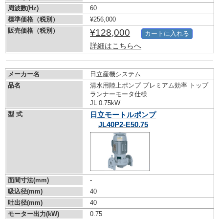
周波数(Hz)
60
標準価格（税別）
¥256,000
販売価格（税別）
¥128,000
カートに入れる
詳細はこちらへ
メーカー名
日立産機システム
品名
清水用陸上ポンプ プレミアム効率 トップ
ランナーモータ仕様
JL 0.75kW
型 式
日立モートルポンプ
JL40P2-E50.75
面間寸法(mm)
-
吸込径(mm)
40
吐出径(mm)
40
モーター出力(kW)
0.75