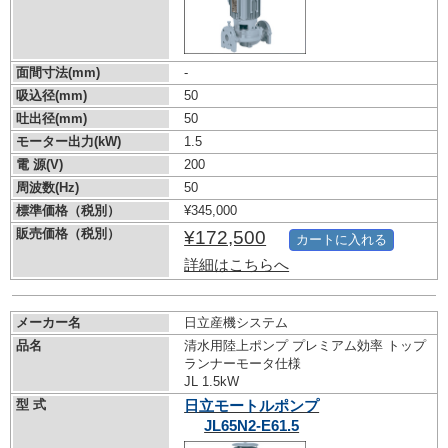
面間寸法(mm)
-
吸込径(mm)
50
吐出径(mm)
50
モーター出力(kW)
1.5
電 源(V)
200
周波数(Hz)
50
標準価格（税別）
¥345,000
販売価格（税別）
¥172,500
カートに入れる
詳細はこちらへ
メーカー名
日立産機システム
品名
清水用陸上ポンプ プレミアム効率 トップ
ランナーモータ仕様
JL 1.5kW
型 式
日立モートルポンプ
JL65N2-E61.5