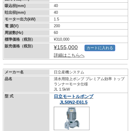
吸込径(mm)
40
吐出径(mm)
40
モーター出力(kW)
1.5
電 源(V)
200
周波数(Hz)
60
標準価格（税別）
¥310,000
販売価格（税別）
¥155,000
カートに入れる
詳細はこちらへ
メーカー名
日立産機システム
品名
清水用陸上ポンプ プレミアム効率 トップ
ランナーモータ仕様
JL 1.5kW
型 式
日立モートルポンプ
JL50N2-E61.5