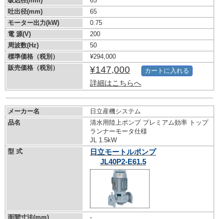
吸込径(mm)
65
吐出径(mm)
65
モーター出力(kW)
0.75
電 源(V)
200
周波数(Hz)
50
標準価格（税別）
¥294,000
販売価格（税別）
¥147,000
カートに入れる
詳細はこちらへ
メーカー名
日立産機システム
品名
清水用陸上ポンプ プレミアム効率 トップ
ランナーモータ仕様
JL 1.5kW
型 式
日立モートルポンプ
JL40P2-E61.5
面間寸法(mm)
-