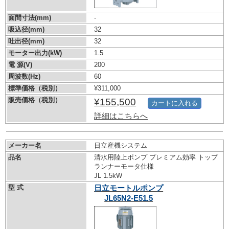
面間寸法(mm)
-
吸込径(mm)
32
吐出径(mm)
32
モーター出力(kW)
1.5
電 源(V)
200
周波数(Hz)
60
標準価格（税別）
¥311,000
販売価格（税別）
¥155,500
カートに入れる
詳細はこちらへ
メーカー名
日立産機システム
品名
清水用陸上ポンプ プレミアム効率 トップ
ランナーモータ仕様
JL 1.5kW
型 式
日立モートルポンプ
JL65N2-E51.5