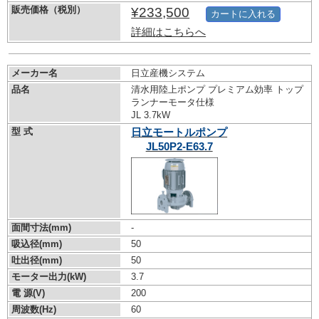
販売価格（税別）
¥233,500
カートに入れる
詳細はこちらへ
メーカー名
日立産機システム
品名
清水用陸上ポンプ プレミアム効率 トップ
ランナーモータ仕様
JL 3.7kW
型 式
日立モートルポンプ
JL50P2-E63.7
面間寸法(mm)
-
吸込径(mm)
50
吐出径(mm)
50
モーター出力(kW)
3.7
電 源(V)
200
周波数(Hz)
60