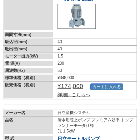
面間寸法(mm)
-
吸込径(mm)
40
吐出径(mm)
40
モーター出力(kW)
1.5
電 源(V)
200
周波数(Hz)
50
標準価格（税別）
¥348,000
販売価格（税別）
¥174,000
カートに入れる
詳細はこちらへ
メーカー名
日立産機システム
品名
清水用陸上ポンプ プレミアム効率 トップ
ランナーモータ仕様
JL 1.5kW
型 式
日立モートルポンプ