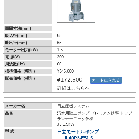
面間寸法(mm)
-
吸込径(mm)
65
吐出径(mm)
65
モーター出力(kW)
1.5
電 源(V)
200
周波数(Hz)
60
標準価格（税別）
¥345,000
販売価格（税別）
¥172,500
カートに入れる
詳細はこちらへ
メーカー名
日立産機システム
品名
清水用陸上ポンプ プレミアム効率 トップ
ランナーモータ仕様
JL 1.5kW
型 式
日立モートルポンプ
JL40P2-E51.5