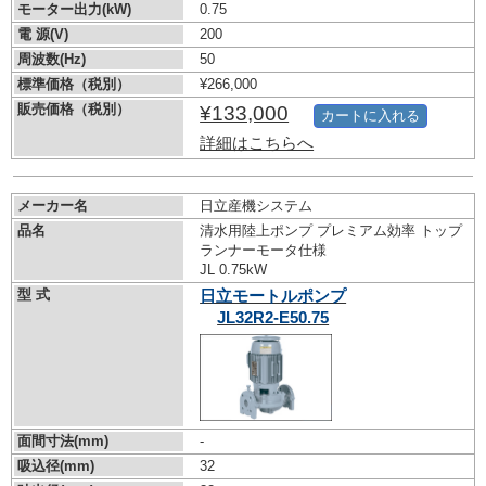
モーター出力(kW)
0.75
電 源(V)
200
周波数(Hz)
50
標準価格（税別）
¥266,000
販売価格（税別）
¥133,000
カートに入れる
詳細はこちらへ
メーカー名
日立産機システム
品名
清水用陸上ポンプ プレミアム効率 トップ
ランナーモータ仕様
JL 0.75kW
型 式
日立モートルポンプ
JL32R2-E50.75
面間寸法(mm)
-
吸込径(mm)
32