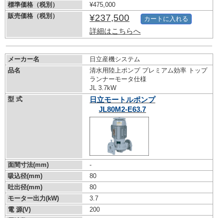
標準価格（税別）
¥475,000
販売価格（税別）
¥237,500
カートに入れる
詳細はこちらへ
メーカー名
日立産機システム
品名
清水用陸上ポンプ プレミアム効率 トップ
ランナーモータ仕様
JL 3.7kW
型 式
日立モートルポンプ
JL80M2-E63.7
面間寸法(mm)
-
吸込径(mm)
80
吐出径(mm)
80
モーター出力(kW)
3.7
電 源(V)
200