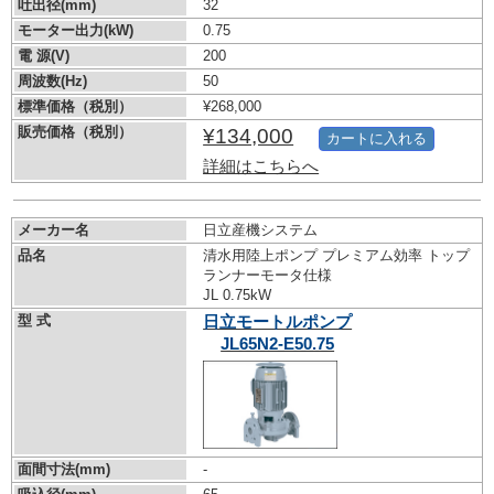
吐出径(mm)
32
モーター出力(kW)
0.75
電 源(V)
200
周波数(Hz)
50
標準価格（税別）
¥268,000
販売価格（税別）
¥134,000
カートに入れる
詳細はこちらへ
メーカー名
日立産機システム
品名
清水用陸上ポンプ プレミアム効率 トップ
ランナーモータ仕様
JL 0.75kW
型 式
日立モートルポンプ
JL65N2-E50.75
面間寸法(mm)
-