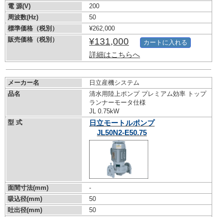
電 源(V)
200
周波数(Hz)
50
標準価格（税別）
¥262,000
販売価格（税別）
¥131,000
カートに入れる
詳細はこちらへ
メーカー名
日立産機システム
品名
清水用陸上ポンプ プレミアム効率 トップ
ランナーモータ仕様
JL 0.75kW
型 式
日立モートルポンプ
JL50N2-E50.75
面間寸法(mm)
-
吸込径(mm)
50
吐出径(mm)
50