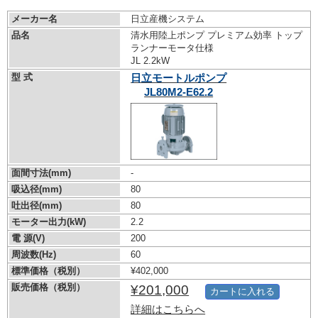
メーカー名
日立産機システム
品名
清水用陸上ポンプ プレミアム効率 トップ
ランナーモータ仕様
JL 2.2kW
型 式
日立モートルポンプ
JL80M2-E62.2
面間寸法(mm)
-
吸込径(mm)
80
吐出径(mm)
80
モーター出力(kW)
2.2
電 源(V)
200
周波数(Hz)
60
標準価格（税別）
¥402,000
販売価格（税別）
¥201,000
カートに入れる
詳細はこちらへ