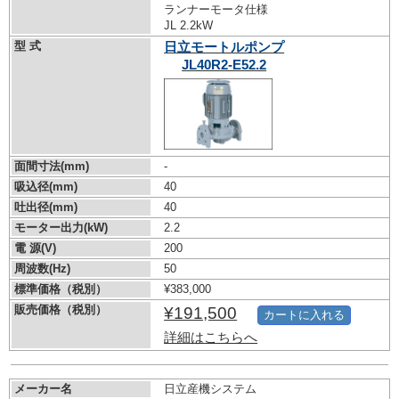
ランナーモータ仕様
JL 2.2kW
型 式
日立モートルポンプ
JL40R2-E52.2
面間寸法(mm)
-
吸込径(mm)
40
吐出径(mm)
40
モーター出力(kW)
2.2
電 源(V)
200
周波数(Hz)
50
標準価格（税別）
¥383,000
販売価格（税別）
¥191,500
カートに入れる
詳細はこちらへ
メーカー名
日立産機システム