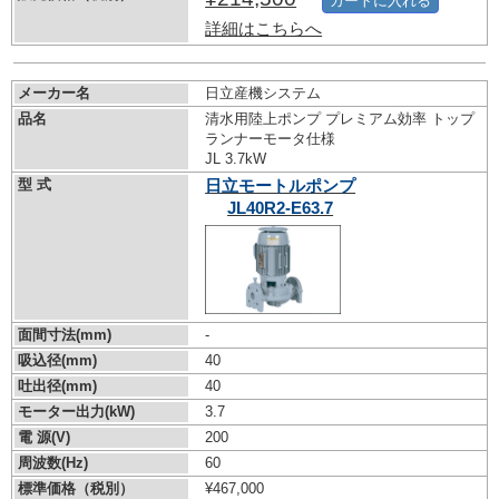
カートに入れる
詳細はこちらへ
メーカー名
日立産機システム
品名
清水用陸上ポンプ プレミアム効率 トップ
ランナーモータ仕様
JL 3.7kW
型 式
日立モートルポンプ
JL40R2-E63.7
面間寸法(mm)
-
吸込径(mm)
40
吐出径(mm)
40
モーター出力(kW)
3.7
電 源(V)
200
周波数(Hz)
60
標準価格（税別）
¥467,000