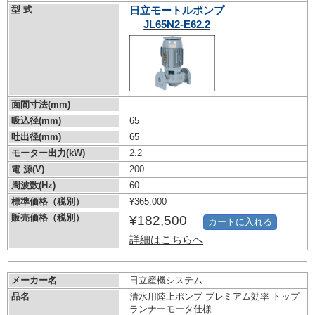
型 式
日立モートルポンプ
JL65N2-E62.2
面間寸法(mm)
-
吸込径(mm)
65
吐出径(mm)
65
モーター出力(kW)
2.2
電 源(V)
200
周波数(Hz)
60
標準価格（税別）
¥365,000
販売価格（税別）
¥182,500
カートに入れる
詳細はこちらへ
メーカー名
日立産機システム
品名
清水用陸上ポンプ プレミアム効率 トップ
ランナーモータ仕様