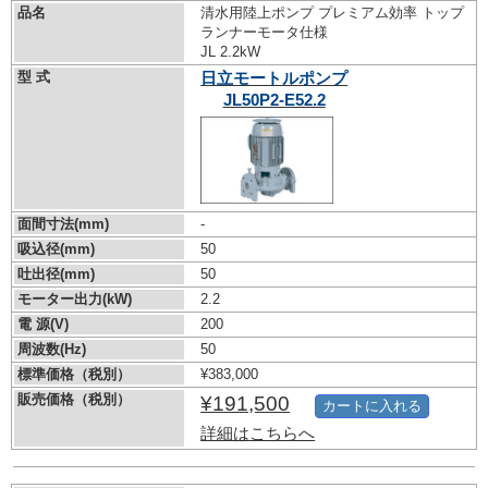
品名
清水用陸上ポンプ プレミアム効率 トップ
ランナーモータ仕様
JL 2.2kW
型 式
日立モートルポンプ
JL50P2-E52.2
面間寸法(mm)
-
吸込径(mm)
50
吐出径(mm)
50
モーター出力(kW)
2.2
電 源(V)
200
周波数(Hz)
50
標準価格（税別）
¥383,000
販売価格（税別）
¥191,500
カートに入れる
詳細はこちらへ