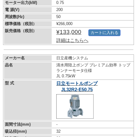
モーター出力(kW)
0.75
電 源(V)
200
周波数(Hz)
50
標準価格（税別）
¥266,000
販売価格（税別）
¥133,000
カートに入れる
詳細はこちらへ
メーカー名
日立産機システム
品名
清水用陸上ポンプ プレミアム効率 トップ
ランナーモータ仕様
JL 0.75kW
型 式
日立モートルポンプ
JL32R2-E50.75
面間寸法(mm)
-
吸込径(mm)
32