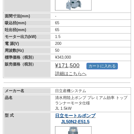
面間寸法(mm)
-
吸込径(mm)
65
吐出径(mm)
65
モーター出力(kW)
1.5
電 源(V)
200
周波数(Hz)
50
標準価格（税別）
¥343,000
販売価格（税別）
¥171,500
カートに入れる
詳細はこちらへ
メーカー名
日立産機システム
品名
清水用陸上ポンプ プレミアム効率 トップ
ランナーモータ仕様
JL 1.5kW
型 式
日立モートルポンプ
JL50N2-E51.5