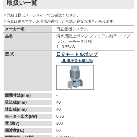
取扱い一覧
※詳細仕様は
メーカサイト
でご確認ください。
※写真は参考です。お客様が選択した形式と異なる場合があります。
メーカー名
日立産機システム
品名
清水用陸上ポンプ プレミアム効率 トップ
ランナーモータ仕様
JL 0.75kW
型 式
日立モートルポンプ
JL40P2-E60.75
面間寸法(mm)
-
吸込径(mm)
40
吐出径(mm)
40
モーター出力(kW)
0.75
電 源(V)
200
周波数(Hz)
60