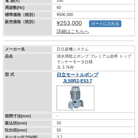
電 源(V)
200
周波数(Hz)
60
標準価格（税別）
¥506,000
販売価格（税別）
¥253,000
カートに入れる
詳細はこちらへ
メーカー名
日立産機システム
品名
清水用陸上ポンプ プレミアム効率 トップ
ランナーモータ仕様
JL 3.7kW
型 式
日立モートルポンプ
JL50R2-E53.7
面間寸法(mm)
-
吸込径(mm)
50
吐出径(mm)
50
モーター出力(kW)
3.7