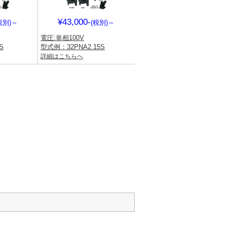
¥43,000-
税別)
～
(税別)
～
電圧:単相100V
S
型式例：32PNA2.15S
詳細はこちらへ