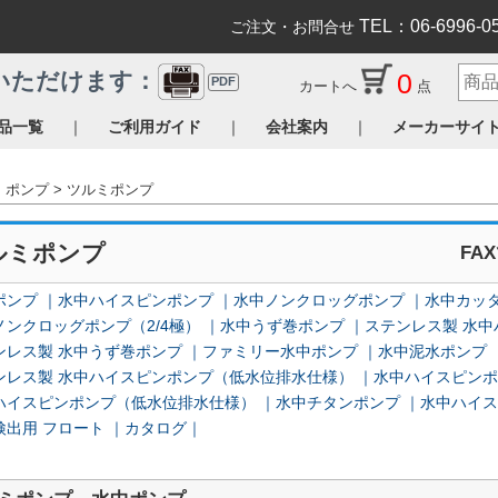
TEL：06-6996-0
ご注文・お問合せ
0
いただけます：
PDF
カートへ
点
｜
｜
｜
品一覧
ご利用ガイド
会社案内
メーカーサイ
ポンプ
ツルミポンプ
ルミポンプ
FA
ポンプ
水中ハイスピンポンプ
水中ノンクロッグポンプ
水中カッタ
ノンクロッグポンプ（2/4極）
水中うず巻ポンプ
ステンレス製 水
ンレス製 水中うず巻ポンプ
ファミリー水中ポンプ
水中泥水ポンプ
ンレス製 水中ハイスピンポンプ（低水位排水仕様）
水中ハイスピン
ハイスピンポンプ（低水位排水仕様）
水中チタンポンプ
水中ハイス
検出用 フロート
カタログ