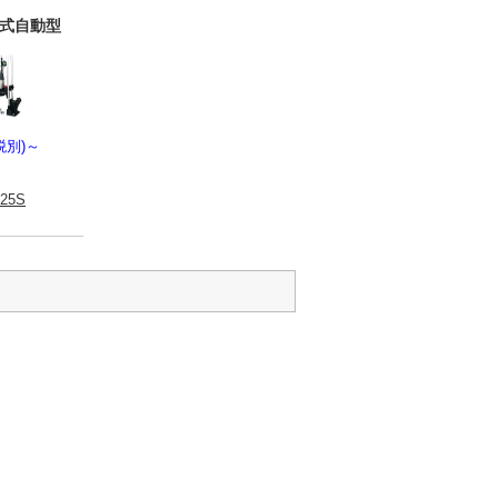
ト式自動型
税別)
～
25S