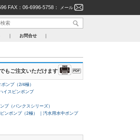
596 FAX：06-6996-5758：
メール
｜
｜
ト
お問合せ
Xでもご注文いただけます
PDF
ポンプ（2/4極）
中ハイスピンポンプ
ポンプ（バンクスシリーズ）
ピンポンプ（2極）
汚水用水中ポンプ