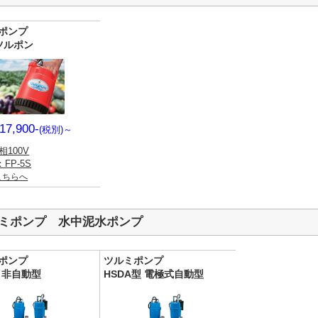
ポンプ
 ツルポン
17,900-
(税別)
～
相100V
FP-5S
こちらへ
ミポンプ 水中泥水ポンプ
ポンプ
ツルミポンプ
型 非自動型
HSDA型 電極式自動型