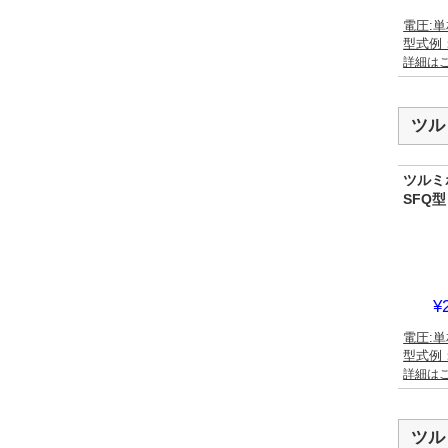
電圧:単
型式例：4
詳細は
ツル
ツルミ
SFQ
¥
電圧:単
型式例：
詳細は
ツル