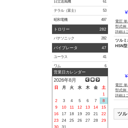
日立
送風機
61
テラル
（富士）
53
¥
昭和電機
497
電圧:単
型式例：
トロリー
282
詳細は
パナソニック
282
ツルミ
HSN
バイブレータ
47
ユーラス
41
ワム
6
営業日カレンダー
¥
2026年8月
電圧:単
日
月
火
水
木
金
土
型式例：
1
詳細は
2
3
4
5
6
7
8
9
10
11
12
13
14
15
ツル
16
17
18
19
20
21
22
23
24
25
26
27
28
29
30
31