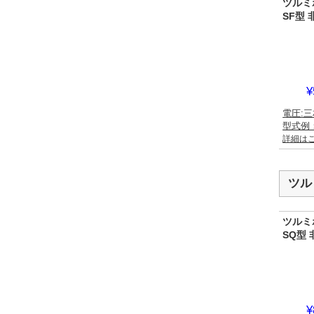
ツルミ
SF型
¥
電圧:三
型式例：
詳細は
ツル
ツルミ
SQ型
¥