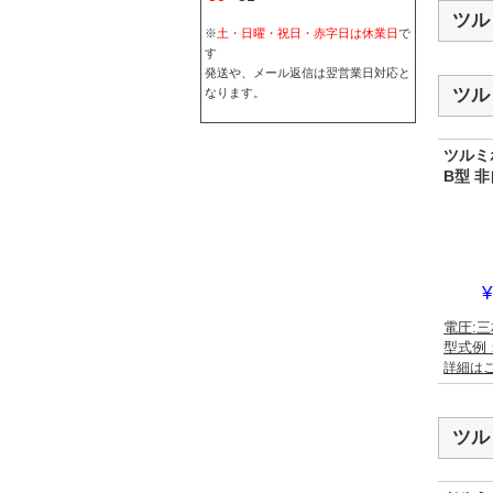
ツル
※
土・日曜・祝日・赤字日は休業日
で
す
発送や、メール返信は翌営業日対応と
ツル
なります。
ツルミ
B型 
¥
電圧:三
型式例：
詳細は
ツル