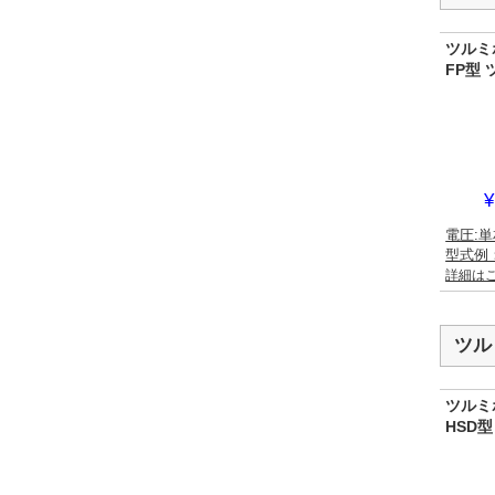
ツルミ
FP型
¥
電圧:単
型式例：
詳細は
ツル
ツルミ
HSD