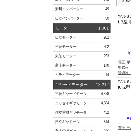
ツル
安川
インバーター
49
ツルミ
日立
インバーター
50
LB型
モーター
1,001
日立
モーター
262
三菱
モーター
302
¥
東芝
モーター
253
電圧:単
富士
モーター
170
型式例：
詳細は
ムライ
モーター
14
ツルミ
ギヤードモーター
13,212
KTZ
三菱
ギヤードモータ
4,378
ニッセイ
ギヤモータ
4,364
住友重機
ギヤモータ
452
¥
日立
ギヤモータ
514
電圧:三