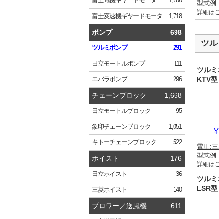
富士電機
ギヤードモータ
1,786
型式例：
詳細は
富士変速機
ギヤードモータ
1,718
ポンプ
698
ツル
ツルミ
ポンプ
291
日立
モートルポンプ
111
ツルミ
KTV
エバラ
ポンプ
296
チェーンブロック
1,668
日立
モートルブロック
95
象印
チェーンブロック
1,051
¥
キトー
チェーンブロック
522
電圧:三
型式例：
ホイスト
176
詳細は
日立
ホイスト
36
ツルミ
LSR
三菱
ホイスト
140
ブロワー／送風機
611