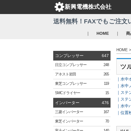
新興電機株式会社
送料無料！FAXでもご注文
｜
｜
HOME
商
HOME
コンプレッサー
647
日立
コンプレッサー
248
ツ
アネスト岩田
265
水中
東芝
コンプレッサー
119
水中
ステ
SMC
ドライヤー
15
ステ
インバーター
476
水中
三菱
インバーター
167
位置
東芝
インバーター
70
富士
インバーター
140