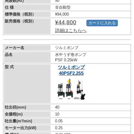
周波数(Hz)
50
仕 様
非自動型
標準価格（税別）
¥94,000
販売価格（税別）
¥44,800
カートに入れる
詳細はこちらへ
メーカー名
ツルミポンプ
品名
水中うず巻ポンプ
PSF 0.25kW
型 式
ツルミポンプ
40PSF2.25S
吐出径(mm)
40
全揚程(m)
10
吐出量(m³/min)
0.05
モーター出力(kW)
0.25