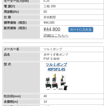
モーター出力(kW)
0.25
電 源(V)
三相 200
周波数(Hz)
60
仕 様
非自動型
標準価格（税別）
¥94,000
販売価格（税別）
¥44,800
カートに入れる
詳細はこちらへ
メーカー名
ツルミポンプ
品名
水中うず巻ポンプ
PSF 0.4kW
型 式
ツルミポンプ
40PSF2.4S
吐出径(mm)
40
全揚程(m)
14