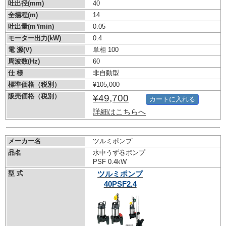
吐出径(mm)
40
全揚程(m)
14
吐出量(m³/min)
0.05
モーター出力(kW)
0.4
電 源(V)
単相 100
周波数(Hz)
60
仕 様
非自動型
標準価格（税別）
¥105,000
販売価格（税別）
¥49,700
カートに入れる
詳細はこちらへ
メーカー名
ツルミポンプ
品名
水中うず巻ポンプ
PSF 0.4kW
型 式
ツルミポンプ
40PSF2.4