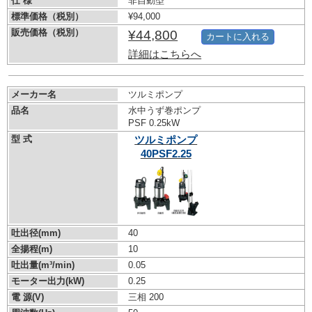
仕 様
非自動型
標準価格（税別）
¥94,000
販売価格（税別）
¥44,800
カートに入れる
詳細はこちらへ
メーカー名
ツルミポンプ
品名
水中うず巻ポンプ
PSF 0.25kW
型 式
ツルミポンプ
40PSF2.25
吐出径(mm)
40
全揚程(m)
10
吐出量(m³/min)
0.05
モーター出力(kW)
0.25
電 源(V)
三相 200