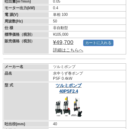
吐出量(m³/min)
0.05
モーター出力(kW)
0.4
電 源(V)
単相 100
周波数(Hz)
50
仕 様
非自動型
標準価格（税別）
¥105,000
販売価格（税別）
¥49,700
カートに入れる
詳細はこちらへ
メーカー名
ツルミポンプ
品名
水中うず巻ポンプ
PSF 0.4kW
型 式
ツルミポンプ
40PSF2.4
吐出径(mm)
40