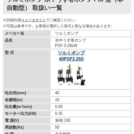
自動型） 取扱い一覧
※詳細仕様は
メーカサイト
でご確認ください。
※写真は参考です。お客様が選択した形式と異なる場合があります。
メーカー名
ツルミポンプ
品名
水中うず巻ポンプ
PSF 0.25kW
型 式
ツルミポンプ
40PSF2.25S
吐出径(mm)
40
全揚程(m)
10
吐出量(m³/min)
0.05
モーター出力(kW)
0.25
電 源(V)
単相 100
周波数(Hz)
50