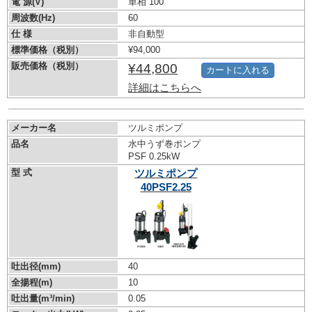
電 源(V)
単相 100
周波数(Hz)
60
仕 様
非自動型
標準価格（税別）
¥94,000
販売価格（税別）
¥44,800
カートに入れる
詳細はこちらへ
メーカー名
ツルミポンプ
品名
水中うず巻ポンプ
PSF 0.25kW
型 式
ツルミポンプ
40PSF2.25
吐出径(mm)
40
全揚程(m)
10
吐出量(m³/min)
0.05