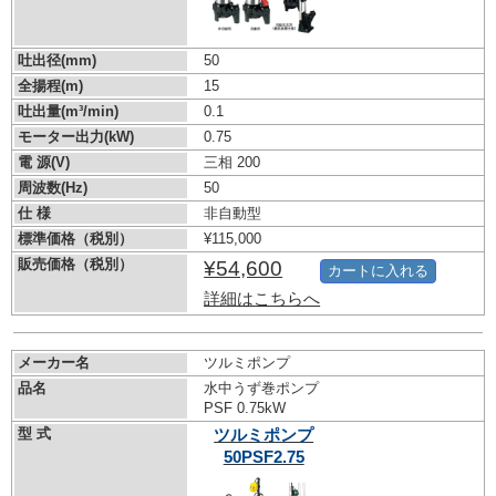
吐出径(mm)
50
全揚程(m)
15
吐出量(m³/min)
0.1
モーター出力(kW)
0.75
電 源(V)
三相 200
周波数(Hz)
50
仕 様
非自動型
標準価格（税別）
¥115,000
販売価格（税別）
¥54,600
カートに入れる
詳細はこちらへ
メーカー名
ツルミポンプ
品名
水中うず巻ポンプ
PSF 0.75kW
型 式
ツルミポンプ
50PSF2.75