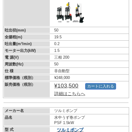
吐出径(mm)
50
全揚程(m)
19.5
吐出量(m³/min)
0.2
モーター出力(kW)
1.5
電 源(V)
三相 200
周波数(Hz)
50
仕 様
非自動型
標準価格（税別）
¥248,000
販売価格（税別）
¥103,500
カートに入れる
詳細はこちらへ
メーカー名
ツルミポンプ
品名
水中うず巻ポンプ
PSF 1.5kW
型 式
ツルミポンプ