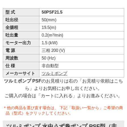
型 式
50PSF21.5
吐出径
50(mm)
全揚程
19.5(m)
吐出量
0.2(m³/min)
モーター出力
1.5 (kW)
電 源
三相 200 (V)
周波数
50 (Hz)
仕 様
非自動型
メーカーサイト
ツルミポンプ
ツルミポンプ PSF
のお見積りは右の「お見積り依頼はこち
ら」よりお気軽にお申し出ください。
ご購入の場合は「カートに入れる」よりお進みください。
＊他の商品を選び直す場合は、 下記「取扱い一覧から」ご希望の商
品（型式）をクリックしてください。
ツルミポンプ 水中うず巻ポンプ PSF型（非