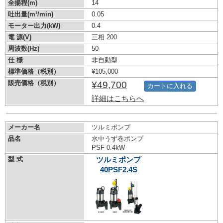
全揚程(m)
14
吐出量(m³/min)
0.05
モーター出力(kW)
0.4
電 源(V)
三相 200
周波数(Hz)
50
仕 様
非自動型
標準価格（税別）
¥105,000
販売価格（税別）
¥49,700
カートに入れる
詳細はこちらへ
メーカー名
ツルミポンプ
品名
水中うず巻ポンプ
PSF 0.4kW
型 式
ツルミポンプ
40PSF2.4S