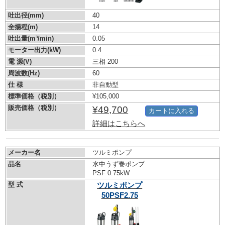
吐出径(mm)
40
全揚程(m)
14
吐出量(m³/min)
0.05
モーター出力(kW)
0.4
電 源(V)
三相 200
周波数(Hz)
60
仕 様
非自動型
標準価格（税別）
¥105,000
販売価格（税別）
¥49,700
カートに入れる
詳細はこちらへ
メーカー名
ツルミポンプ
品名
水中うず巻ポンプ
PSF 0.75kW
型 式
ツルミポンプ
50PSF2.75