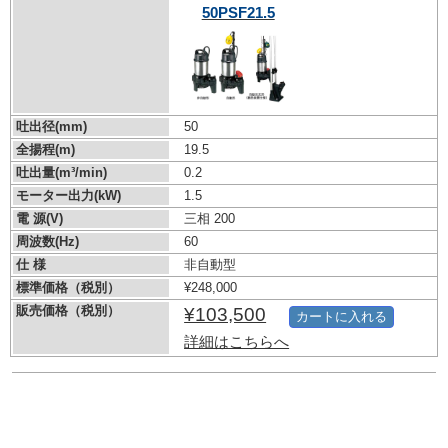
50PSF21.5
吐出径(mm)
50
全揚程(m)
19.5
吐出量(m³/min)
0.2
モーター出力(kW)
1.5
電 源(V)
三相 200
周波数(Hz)
60
仕 様
非自動型
標準価格（税別）
¥248,000
販売価格（税別）
¥103,500
カートに入れる
詳細はこちらへ