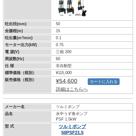
吐出径(mm)
50
全揚程(m)
15
吐出量(m³/min)
0.1
モーター出力(kW)
0.75
電 源(V)
三相 200
周波数(Hz)
60
仕 様
非自動型
標準価格（税別）
¥115,000
販売価格（税別）
¥54,600
カートに入れる
詳細はこちらへ
メーカー名
ツルミポンプ
品名
水中うず巻ポンプ
PSF 1.5kW
型 式
ツルミポンプ
50PSF21.5