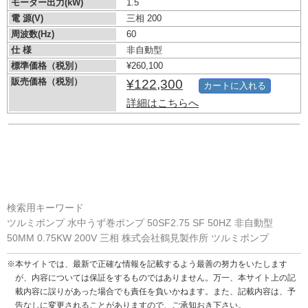
モーター出力(kW)
1.5
電 源(V)
三相 200
周波数(Hz)
60
仕 様
非自動型
標準価格（税別）
¥260,100
販売価格（税別）
¥122,300
カートに入れる
詳細はこちらへ
検索用キーワード
ツルミポンプ 水中うず巻ポンプ 50SF2.75 SF 50HZ 非自動型
50MM 0.75KW 200V 三相 株式会社鶴見製作所 ツルミポンプ
※本サイトでは、最新で正確な情報を記載するよう最善の努力をいたします
が、内容については保証をするものではありません。万一、本サイト上の記
載内容に誤りがあった場合でも責任を負いかねます。また、記載内容は、予
告なしに変更されることがありますので、ご承知おき下さい。