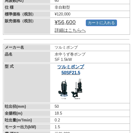
周波数(Hz)
60
仕 様
非自動型
標準価格（税別）
¥120,000
販売価格（税別）
¥56,600
カートに入れる
詳細はこちらへ
メーカー名
ツルミポンプ
品名
水中うず巻ポンプ
SF 1.5kW
型 式
ツルミポンプ
50SF21.5
吐出径(mm)
50
全揚程(m)
18.5
吐出量(m³/min)
0.2
モーター出力(kW)
1.5