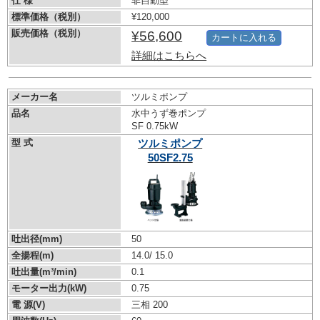
仕 様
非自動型
標準価格（税別）
¥120,000
販売価格（税別）
¥56,600
カートに入れる
詳細はこちらへ
メーカー名
ツルミポンプ
品名
水中うず巻ポンプ
SF 0.75kW
型 式
ツルミポンプ
50SF2.75
吐出径(mm)
50
全揚程(m)
14.0/ 15.0
吐出量(m³/min)
0.1
モーター出力(kW)
0.75
電 源(V)
三相 200