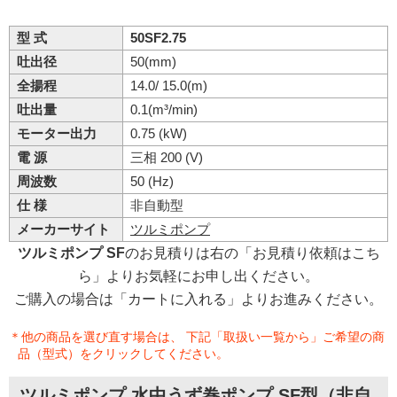
型 式
50SF2.75
吐出径
50(mm)
全揚程
14.0/ 15.0(m)
吐出量
0.1(m³/min)
モーター出力
0.75 (kW)
電 源
三相 200 (V)
周波数
50 (Hz)
仕 様
非自動型
メーカーサイト
ツルミポンプ
ツルミポンプ SF
のお見積りは右の「お見積り依頼はこち
ら」よりお気軽にお申し出ください。
ご購入の場合は「カートに入れる」よりお進みください。
＊他の商品を選び直す場合は、 下記「取扱い一覧から」ご希望の商
品（型式）をクリックしてください。
ツルミポンプ 水中うず巻ポンプ SF型（非自