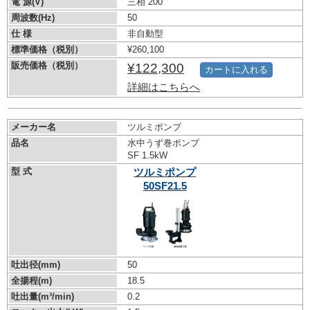
電 源(V)
三相 200
周波数(Hz)
50
仕 様
非自動型
標準価格（税別）
¥260,100
販売価格（税別）
¥122,300
カートに入れる
詳細はこちらへ
メーカー名
ツルミポンプ
品名
水中うず巻ポンプ
SF 1.5kW
型 式
ツルミポンプ
50SF21.5
吐出径(mm)
50
全揚程(m)
18.5
吐出量(m³/min)
0.2