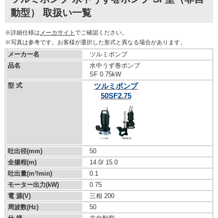
動型） 取扱い一覧
※詳細仕様は
メーカサイト
でご確認ください。
※写真は参考です。お客様が選択した形式と異なる場合があります。
メーカー名
ツルミポンプ
品名
水中うず巻ポンプ
SF 0.75kW
型 式
ツルミポンプ
50SF2.75
吐出径(mm)
50
全揚程(m)
14.0/ 15.0
吐出量(m³/min)
0.1
モーター出力(kW)
0.75
電 源(V)
三相 200
周波数(Hz)
50