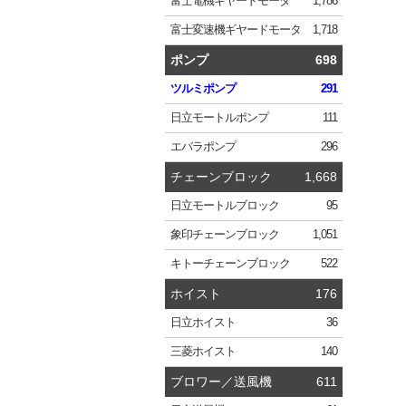
富士電機
ギヤードモータ
1,786
富士変速機
ギヤードモータ
1,718
ポンプ
698
ツルミ
ポンプ
291
日立
モートルポンプ
111
エバラ
ポンプ
296
チェーンブロック
1,668
日立
モートルブロック
95
象印
チェーンブロック
1,051
キトー
チェーンブロック
522
ホイスト
176
日立
ホイスト
36
三菱
ホイスト
140
ブロワー／送風機
611