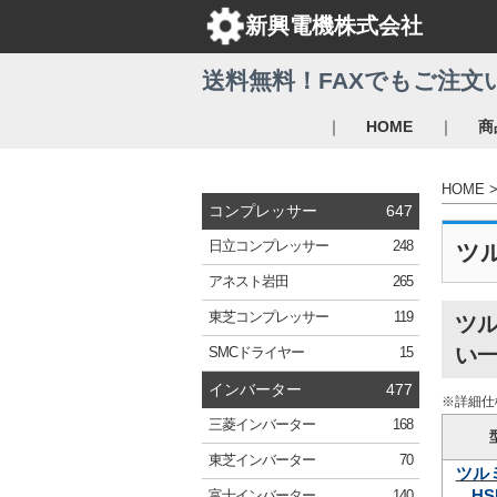
新興電機株式会社
送料無料！FAXでもご注文
｜
｜
HOME
商
HOME
コンプレッサー
647
日立
コンプレッサー
248
ツ
アネスト岩田
265
東芝
コンプレッサー
119
ツル
い
SMC
ドライヤー
15
インバーター
477
※詳細仕
三菱
インバーター
168
東芝
インバーター
70
ツル
HS
富士
インバーター
140