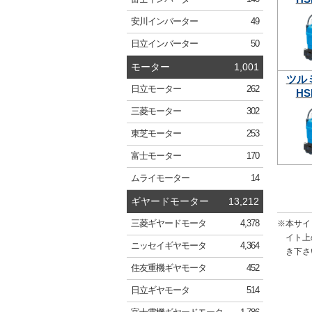
安川
インバーター
49
日立
インバーター
50
モーター
1,001
ツル
日立
モーター
262
HS
三菱
モーター
302
東芝
モーター
253
富士
モーター
170
ムライ
モーター
14
ギヤードモーター
13,212
※本サイ
三菱
ギヤードモータ
4,378
イト上
ニッセイ
ギヤモータ
4,364
き下さ
住友重機
ギヤモータ
452
日立
ギヤモータ
514