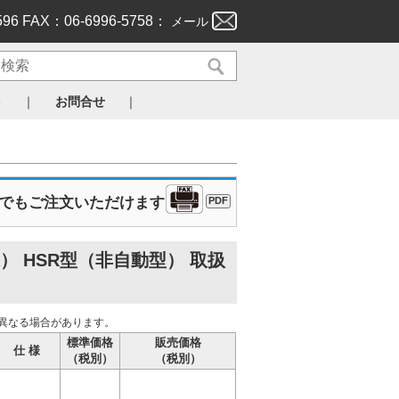
596 FAX：06-6996-5758：
メール
｜
｜
ト
お問合せ
Xでもご注文いただけます
PDF
 HSR型（非自動型） 取扱
異なる場合があります。
標準価格
販売価格
仕 様
（税別）
（税別）