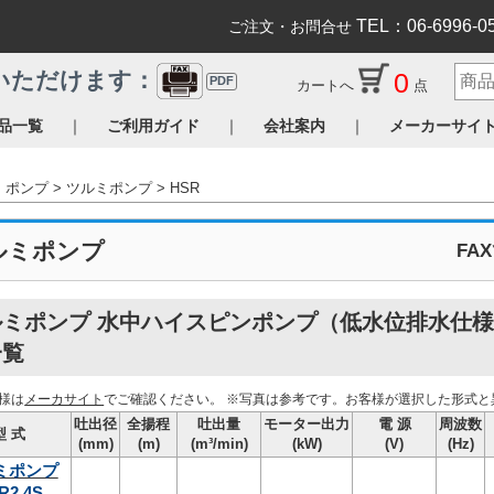
TEL：06-6996-0
ご注文・お問合せ
0
いただけます：
PDF
カートへ
点
｜
｜
｜
品一覧
ご利用ガイド
会社案内
メーカーサイ
ポンプ
ツルミポンプ
HSR
ルミポンプ
FA
ミポンプ 水中ハイスピンポンプ（低水位排水仕様）
一覧
様は
メーカサイト
でご確認ください。
※写真は参考です。お客様が選択した形式と
吐出径
全揚程
吐出量
モーター出力
電 源
周波数
型 式
(mm)
(m)
(m³/min)
(kW)
(V)
(Hz)
ミポンプ
R2.4S