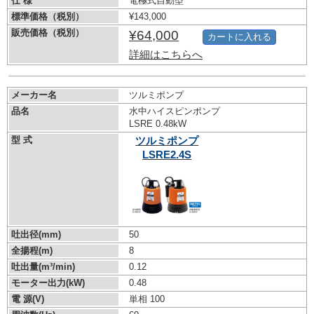
仕 様
電極式自動型
標準価格（税別）
¥143,000
販売価格（税別）
¥64,000
カートに入れる
詳細はこちらへ
メーカー名
ツルミポンプ
品名
水中ハイスピンポンプ
LSRE 0.48kW
型 式
ツルミポンプ
LSRE2.4S
吐出径(mm)
50
全揚程(m)
8
吐出量(m³/min)
0.12
モーター出力(kW)
0.48
電 源(V)
単相 100