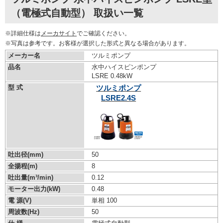
（電極式自動型） 取扱い一覧
※詳細仕様は
メーカサイト
でご確認ください。
※写真は参考です。お客様が選択した形式と異なる場合があります。
メーカー名
ツルミポンプ
品名
水中ハイスピンポンプ
LSRE 0.48kW
型 式
ツルミポンプ
LSRE2.4S
吐出径(mm)
50
全揚程(m)
8
吐出量(m³/min)
0.12
モーター出力(kW)
0.48
電 源(V)
単相 100
周波数(Hz)
50