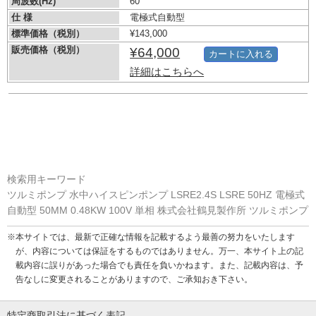
周波数(Hz)
60
仕 様
電極式自動型
標準価格（税別）
¥143,000
販売価格（税別）
¥64,000
カートに入れる
詳細はこちらへ
検索用キーワード
ツルミポンプ 水中ハイスピンポンプ LSRE2.4S LSRE 50HZ 電極式
自動型 50MM 0.48KW 100V 単相 株式会社鶴見製作所 ツルミポンプ
※本サイトでは、最新で正確な情報を記載するよう最善の努力をいたします
が、内容については保証をするものではありません。万一、本サイト上の記
載内容に誤りがあった場合でも責任を負いかねます。また、記載内容は、予
告なしに変更されることがありますので、ご承知おき下さい。
特定商取引法に基づく表記