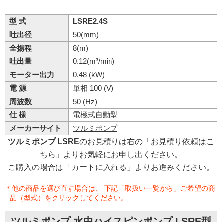
型 式
LSRE2.4S
吐出径
50(mm)
全揚程
8(m)
吐出量
0.12(m³/min)
モーター出力
0.48 (kW)
電 源
単相 100 (V)
周波数
50 (Hz)
仕 様
電極式自動型
メーカーサイト
ツルミポンプ
ツルミポンプ LSRE
のお見積りは右の「お見積り依頼はこ
ちら」よりお気軽にお申し出ください。
ご購入の場合は「カートに入れる」よりお進みください。
＊他の商品を選び直す場合は、 下記「取扱い一覧から」ご希望の商
品（型式）をクリックしてください。
ツルミポンプ 水中ハイスピンポンプ LSRE型