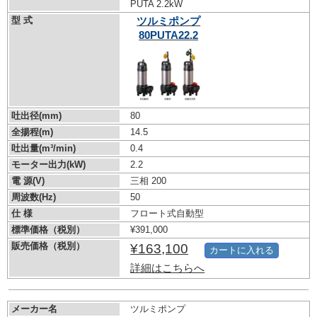
PUTA 2.2kW
型 式
ツルミポンプ
80PUTA22.2
吐出径(mm)
80
全揚程(m)
14.5
吐出量(m³/min)
0.4
モーター出力(kW)
2.2
電 源(V)
三相 200
周波数(Hz)
50
仕 様
フロート式自動型
標準価格（税別）
¥391,000
販売価格（税別）
¥163,100
カートに入れる
詳細はこちらへ
メーカー名
ツルミポンプ