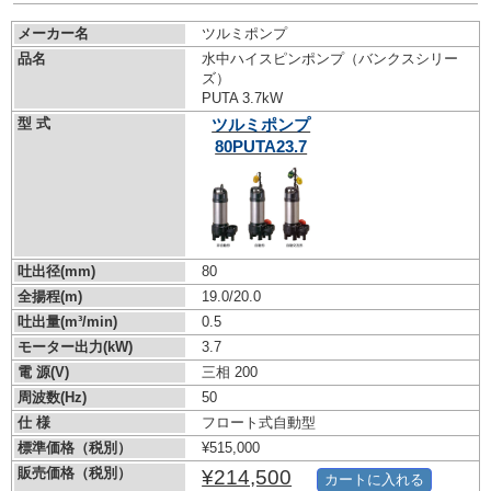
メーカー名
ツルミポンプ
品名
水中ハイスピンポンプ（バンクスシリー
ズ）
PUTA 3.7kW
型 式
ツルミポンプ
80PUTA23.7
吐出径(mm)
80
全揚程(m)
19.0/20.0
吐出量(m³/min)
0.5
モーター出力(kW)
3.7
電 源(V)
三相 200
周波数(Hz)
50
仕 様
フロート式自動型
標準価格（税別）
¥515,000
販売価格（税別）
¥214,500
カートに入れる