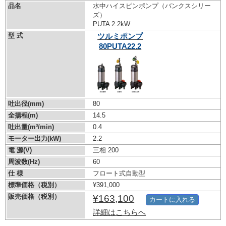
品名
水中ハイスピンポンプ（バンクスシリー
ズ）
PUTA 2.2kW
型 式
ツルミポンプ
80PUTA22.2
吐出径(mm)
80
全揚程(m)
14.5
吐出量(m³/min)
0.4
モーター出力(kW)
2.2
電 源(V)
三相 200
周波数(Hz)
60
仕 様
フロート式自動型
標準価格（税別）
¥391,000
販売価格（税別）
¥163,100
カートに入れる
詳細はこちらへ