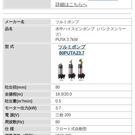
詳細はこちらへ
メーカー名
ツルミポンプ
品名
水中ハイスピンポンプ（バンクスシリー
ズ）
PUTA 3.7kW
型 式
ツルミポンプ
80PUTA23.7
吐出径(mm)
80
全揚程(m)
19.0/20.0
吐出量(m³/min)
0.5
モーター出力(kW)
3.7
電 源(V)
三相 200
周波数(Hz)
60
仕 様
フロート式自動型