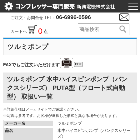
togg
nav
06-6996-0596
ご注文・お問合せ TEL：
0
カートへ
点
ツルミポンプ
PDF
FAXでもご注文いただけます
ツルミポンプ 水中ハイスピンポンプ（バン
クスシリーズ） PUTA型（フロート式自動
型） 取扱い一覧
※詳細仕様は
メーカサイト
でご確認ください。
※写真は参考です。お客様が選択した形式と異なる場合があります。
メーカー名
ツルミポンプ
品名
水中ハイスピンポンプ（バンクスシリー
ズ）