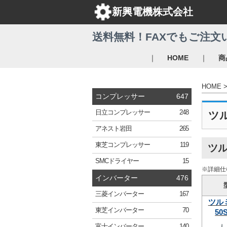
新興電機株式会社
送料無料！FAXでもご注文
｜
｜
HOME
商
HOME
コンプレッサー
647
日立
コンプレッサー
248
ツ
アネスト岩田
265
東芝
コンプレッサー
119
ツル
SMC
ドライヤー
15
※詳細仕
インバーター
476
三菱
インバーター
167
ツル
東芝
インバーター
70
50S
富士
インバーター
140