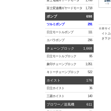
富士電機
ギヤードモータ
1,786
富士変速機
ギヤードモータ
1,718
ポンプ
698
ツルミ
ポンプ
291
※本サイ
日立
モートルポンプ
111
イト上
き下さ
エバラ
ポンプ
296
チェーンブロック
1,668
日立
モートルブロック
95
象印
チェーンブロック
1,051
キトー
チェーンブロック
522
ホイスト
176
日立
ホイスト
36
三菱
ホイスト
140
ブロワー／送風機
611