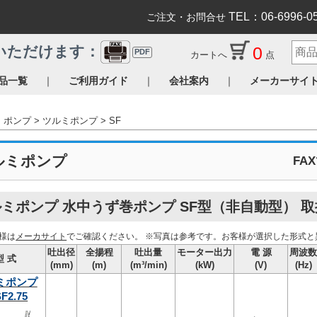
TEL：06-6996-0
ご注文・お問合せ
0
いただけます：
PDF
カートへ
点
｜
｜
｜
品一覧
ご利用ガイド
会社案内
メーカーサイ
ポンプ
ツルミポンプ
SF
ルミポンプ
FA
ミポンプ 水中うず巻ポンプ SF型（非自動型） 
様は
メーカサイト
でご確認ください。
※写真は参考です。お客様が選択した形式と
吐出径
全揚程
吐出量
モーター出力
電 源
周波
型 式
(mm)
(m)
(m³/min)
(kW)
(V)
(Hz)
ミポンプ
F2.75