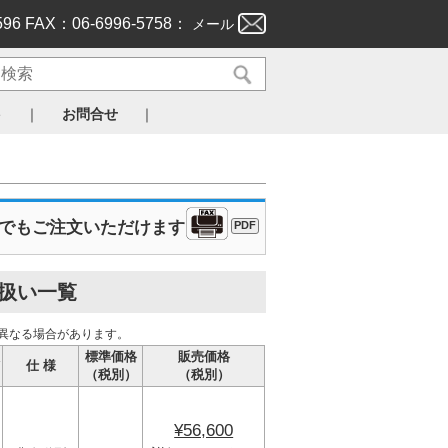
596 FAX：06-6996-5758：
メール
｜
｜
ト
お問合せ
Xでもご注文いただけます
PDF
取扱い一覧
異なる場合があります。
数
標準価格
販売価格
仕 様
（税別）
（税別）
¥56,600