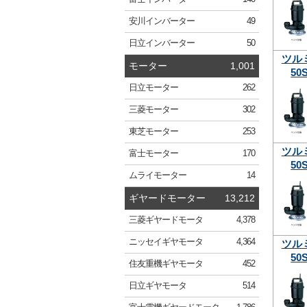
安川
インバーター
49
日立
インバーター
50
ツル
モーター
1,001
50S
日立
モーター
262
三菱
モーター
302
東芝
モーター
253
ツル
富士
モーター
170
50S
ムライ
モーター
14
ギヤードモーター
13,212
三菱
ギヤードモータ
4,378
ニッセイ
ギヤモータ
4,364
ツル
50S
住友重機
ギヤモータ
452
日立
ギヤモータ
514