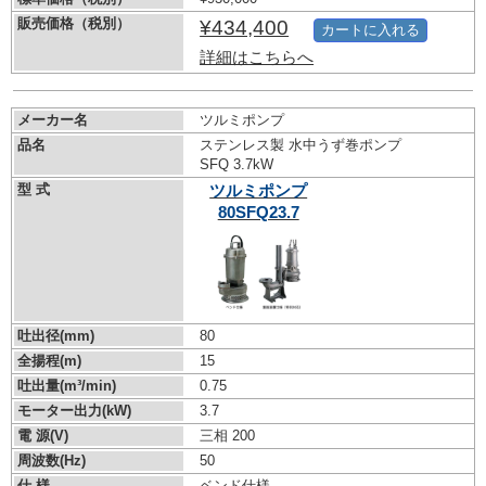
販売価格（税別）
¥434,400
カートに入れる
詳細はこちらへ
メーカー名
ツルミポンプ
品名
ステンレス製 水中うず巻ポンプ
SFQ 3.7kW
型 式
ツルミポンプ
80SFQ23.7
吐出径(mm)
80
全揚程(m)
15
吐出量(m³/min)
0.75
モーター出力(kW)
3.7
電 源(V)
三相 200
周波数(Hz)
50
仕 様
ベンド仕様