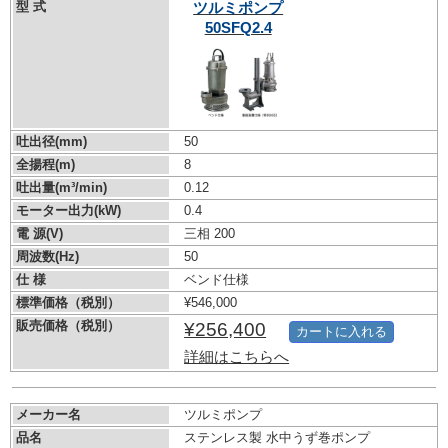
型 式
ツルミポンプ
50SFQ2.4
吐出径(mm)
50
全揚程(m)
8
吐出量(m³/min)
0.12
モーター出力(kW)
0.4
電 源(V)
三相 200
周波数(Hz)
50
仕 様
ベンド仕様
標準価格（税別）
¥546,000
販売価格（税別）
¥256,400
カートに入れる
詳細はこちらへ
メーカー名
ツルミポンプ
品名
ステンレス製 水中うず巻ポンプ