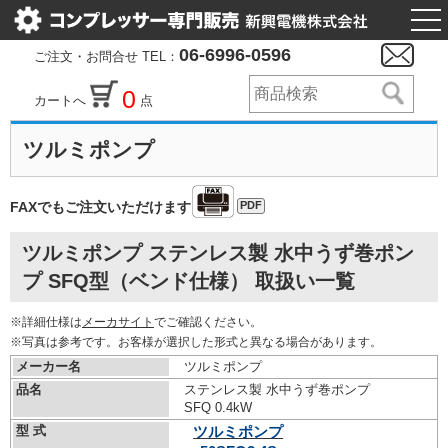
togg
nav
06-6996-0596
ご注文・お問合せ TEL：
0
カートへ
点
ツルミポンプ
PDF
FAXでもご注文いただけます
ツルミポンプ ステンレス製 水中うず巻ポン
プ SFQ型（ベンド仕様） 取扱い一覧
※詳細仕様は
メーカサイト
でご確認ください。
※写真は参考です。お客様が選択した形式と異なる場合があります。
メーカー名
ツルミポンプ
品名
ステンレス製 水中うず巻ポンプ
SFQ 0.4kW
型 式
ツルミポンプ