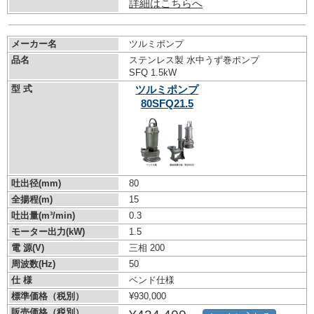
詳細はこちらへ
メーカー名
ツルミポンプ
品名
ステンレス製 水中うず巻ポンプ
SFQ 1.5kW
型 式
ツルミポンプ
80SFQ21.5
吐出径(mm)
80
全揚程(m)
15
吐出量(m³/min)
0.3
モーター出力(kW)
1.5
電 源(V)
三相 200
周波数(Hz)
50
仕 様
ベンド仕様
標準価格（税別）
¥930,000
販売価格（税別）