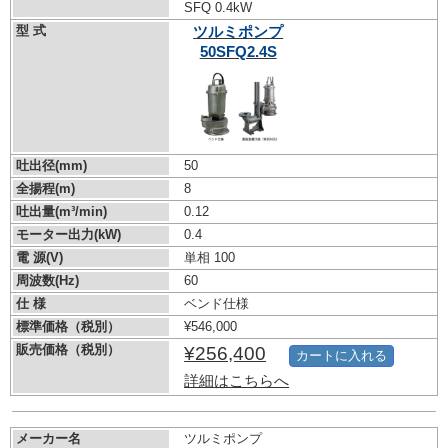
SFQ 0.4kW
型 式
ツルミポンプ
50SFQ2.4S
吐出径(mm)
50
全揚程(m)
8
吐出量(m³/min)
0.12
モーター出力(kW)
0.4
電 源(V)
単相 100
周波数(Hz)
60
仕 様
ベンド仕様
標準価格（税別）
¥546,000
販売価格（税別）
¥256,400
カートに入れる
詳細はこちらへ
メーカー名
ツルミポンプ