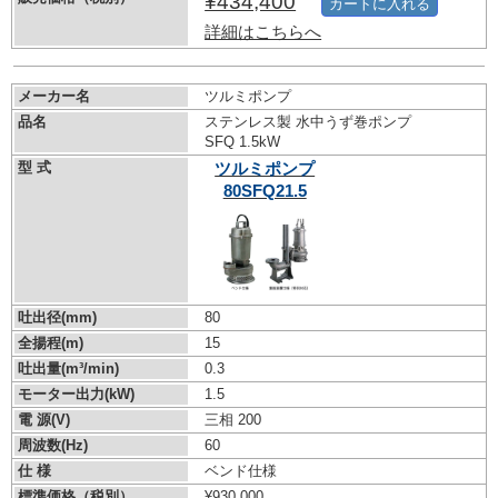
¥434,400
カートに入れる
詳細はこちらへ
メーカー名
ツルミポンプ
品名
ステンレス製 水中うず巻ポンプ
SFQ 1.5kW
型 式
ツルミポンプ
80SFQ21.5
吐出径(mm)
80
全揚程(m)
15
吐出量(m³/min)
0.3
モーター出力(kW)
1.5
電 源(V)
三相 200
周波数(Hz)
60
仕 様
ベンド仕様
標準価格（税別）
¥930,000