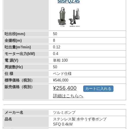
50SFQ2.4S
吐出径(mm)
50
全揚程(m)
8
吐出量(m³/min)
0.12
モーター出力(kW)
0.4
電 源(V)
単相 100
周波数(Hz)
50
仕 様
ベンド仕様
標準価格（税別）
¥546,000
販売価格（税別）
¥256,400
カートに入れる
詳細はこちらへ
メーカー名
ツルミポンプ
品名
ステンレス製 水中うず巻ポンプ
SFQ 0.4kW