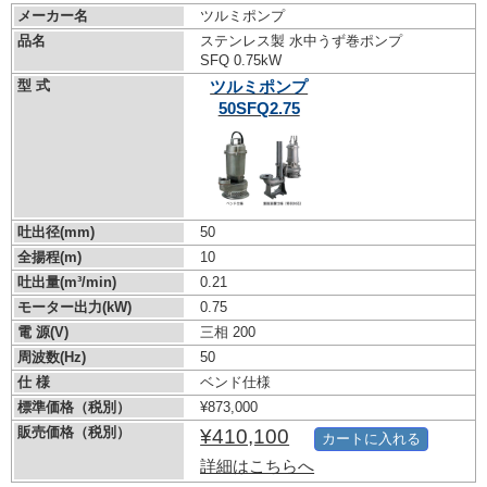
メーカー名
ツルミポンプ
品名
ステンレス製 水中うず巻ポンプ
SFQ 0.75kW
型 式
ツルミポンプ
50SFQ2.75
吐出径(mm)
50
全揚程(m)
10
吐出量(m³/min)
0.21
モーター出力(kW)
0.75
電 源(V)
三相 200
周波数(Hz)
50
仕 様
ベンド仕様
標準価格（税別）
¥873,000
販売価格（税別）
¥410,100
カートに入れる
詳細はこちらへ