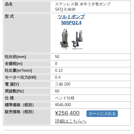
品名
ステンレス製 水中うず巻ポンプ
SFQ 0.4kW
型 式
ツルミポンプ
50SFQ2.4
吐出径(mm)
50
全揚程(m)
8
吐出量(m³/min)
0.12
モーター出力(kW)
0.4
電 源(V)
三相 200
周波数(Hz)
60
仕 様
ベンド仕様
標準価格（税別）
¥546,000
販売価格（税別）
¥256,400
カートに入れる
詳細はこちらへ