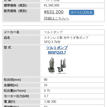
標準価格（税別）
¥1,340,000
販売価格（税別）
¥631,200
カートに入れる
詳細はこちらへ
メーカー名
ツルミポンプ
品名
ステンレス製 水中うず巻ポンプ
SFQ 3.7kW
型 式
ツルミポンプ
80SFQ23.7
吐出径(mm)
80
全揚程(m)
15
吐出量(m³/min)
0.75
モーター出力(kW)
3.7
電 源(V)
三相 200