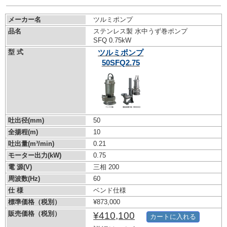
メーカー名
ツルミポンプ
品名
ステンレス製 水中うず巻ポンプ
SFQ 0.75kW
型 式
ツルミポンプ
50SFQ2.75
吐出径(mm)
50
全揚程(m)
10
吐出量(m³/min)
0.21
モーター出力(kW)
0.75
電 源(V)
三相 200
周波数(Hz)
60
仕 様
ベンド仕様
標準価格（税別）
¥873,000
販売価格（税別）
¥410,100
カートに入れる