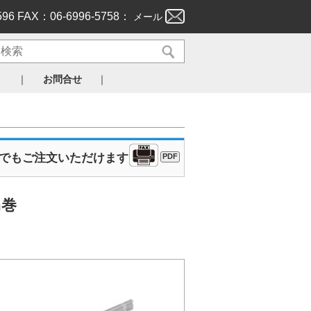
596 FAX：06-6996-5758：
メール
｜
｜
ト
お問合せ
Xでもご注文いただけます
PDF
m巻