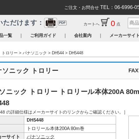
TEL：06-6996-0
ご注文・お問合せ
0
いただけます：
PDF
カートへ
点
｜
｜
｜
品一覧
ご利用ガイド
会社案内
メーカーサイ
トロリー
パナソニック
DH544
DH5448
ナソニック トロリー
FA
ソニック トロリー トロリール本体200A 80
448
5448 の詳細仕様はメーカーサイトのリンクからご確認ください。］
DH5448
トロリール本体200A 80m巻
カーサイト
パナソニック