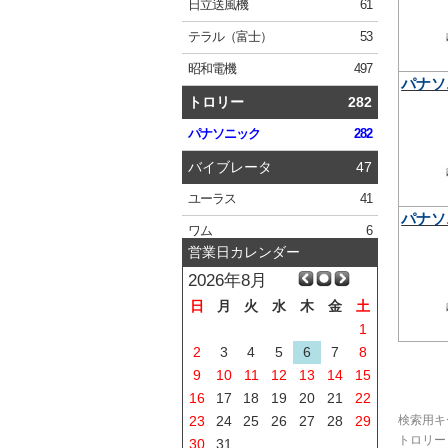
日立
送風機
61
テラル
（富士）
53
昭和電機
497
パナソ
トロリー
282
パナソニック
282
バイブレータ
47
ユーラス
41
パナソ
ワム
6
営業日カレンダー
2026年8月
日
月
火
水
木
金
土
1
2
3
4
5
6
7
8
9
10
11
12
13
14
15
16
17
18
19
20
21
22
検索用キ
23
24
25
26
27
28
29
トロリー 
30
31