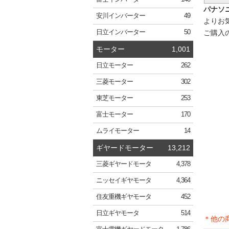
パナソニ
安川
インバーター
49
よりお
ご購入
日立
インバーター
50
モーター
1,001
日立
モーター
262
三菱
モーター
302
東芝
モーター
253
富士
モーター
170
ムライ
モーター
14
ギヤードモーター
13,212
三菱
ギヤードモータ
4,378
ニッセイ
ギヤモータ
4,364
住友重機
ギヤモータ
452
日立
ギヤモータ
514
＊他の