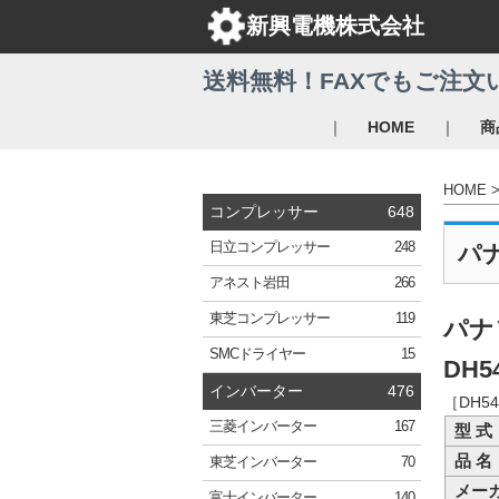
新興電機株式会社
送料無料！FAXでもご注文
｜
｜
HOME
商
HOME
コンプレッサー
648
日立
コンプレッサー
248
パ
アネスト岩田
266
東芝
コンプレッサー
119
パナ
SMC
ドライヤー
15
DH5
インバーター
476
［DH
三菱
インバーター
167
型 式
品 名
東芝
インバーター
70
メー
富士
インバーター
140