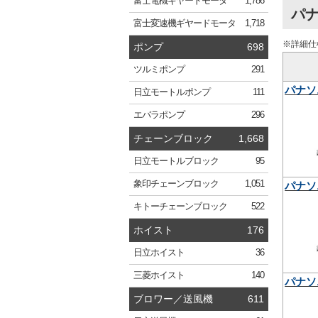
富士電機
ギヤードモータ
1,786
パナ
富士変速機
ギヤードモータ
1,718
※詳細仕
ポンプ
698
ツルミ
ポンプ
291
パナソ
日立
モートルポンプ
111
エバラ
ポンプ
296
チェーンブロック
1,668
日立
モートルブロック
95
象印
チェーンブロック
1,051
パナソ
キトー
チェーンブロック
522
ホイスト
176
日立
ホイスト
36
三菱
ホイスト
140
パナソ
ブロワー／送風機
611