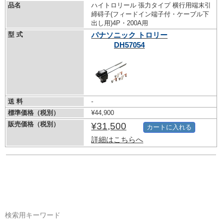
品名
ハイトロリール 張力タイプ 横行用端末引
締碍子(フィードイン端子付・ケーブル下
出し用)4P・200A用
型 式
パナソニック トロリー
DH57054
送 料
-
標準価格（税別）
¥44,900
販売価格（税別）
¥31,500
カートに入れる
詳細はこちらへ
検索用キーワード