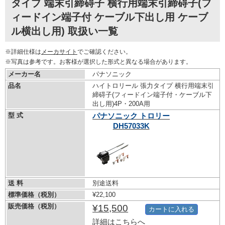
タイプ 端末引締碍子 横行用端末引締碍子(フ
ィードイン端子付 ケーブル下出し用 ケーブ
ル横出し用) 取扱い一覧
※詳細仕様は
メーカサイト
でご確認ください。
※写真は参考です。お客様が選択した形式と異なる場合があります。
メーカー名
パナソニック
品名
ハイトロリール 張力タイプ 横行用端末引
締碍子(フィードイン端子付・ケーブル下
出し用)4P・200A用
型 式
パナソニック トロリー
DH57033K
送 料
別途送料
標準価格（税別）
¥22,100
販売価格（税別）
¥15,500
カートに入れる
詳細はこちらへ