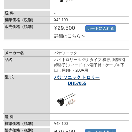
送 料
-
標準価格（税別）
¥42,100
販売価格（税別）
¥29,500
カートに入れる
詳細はこちらへ
メーカー名
パナソニック
品名
ハイトロリール 張力タイプ 横行用端末引
締碍子(フィードイン端子付・ケーブル下
出し用)4P・200A用
型 式
パナソニック トロリー
DH57055
送 料
-
標準価格（税別）
¥42,100
販売価格（税別）
¥29,500