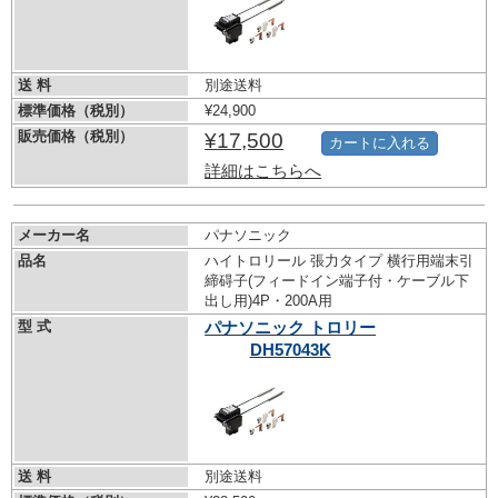
送 料
別途送料
標準価格（税別）
¥24,900
販売価格（税別）
¥17,500
カートに入れる
詳細はこちらへ
メーカー名
パナソニック
品名
ハイトロリール 張力タイプ 横行用端末引
締碍子(フィードイン端子付・ケーブル下
出し用)4P・200A用
型 式
パナソニック トロリー
DH57043K
送 料
別途送料