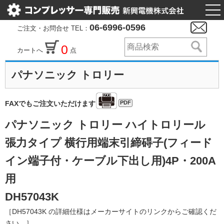
togg
nav
06-6996-0596
ご注文・お問合せ TEL：
0
カートへ
点
パナソニック トロリー
PDF
FAXでもご注文いただけます
パナソニック トロリー ハイトロリール
張力タイプ 横行用端末引締碍子(フィード
イン端子付・ケーブル下出し用)4P・200A
用
DH57043K
［DH57043K の詳細仕様はメーカーサイトのリンクからご確認くだ
さい。］