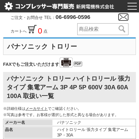
togg
nav
06-6996-0596
ご注文・お問合せ TEL：
0
カートへ
点
パナソニック トロリー
PDF
FAXでもご注文いただけます
パナソニック トロリー ハイトロリール 張力
タイプ 集電アーム 3P 4P 5P 600V 30A 60A
100A 取扱い一覧
※詳細仕様は
メーカサイト
でご確認ください。
※写真は参考です。お客様が選択した形式と異なる場合があります。
メーカー名
パナソニック
品名
ハイトロリール 張力タイプ 集電アーム
3P・30A