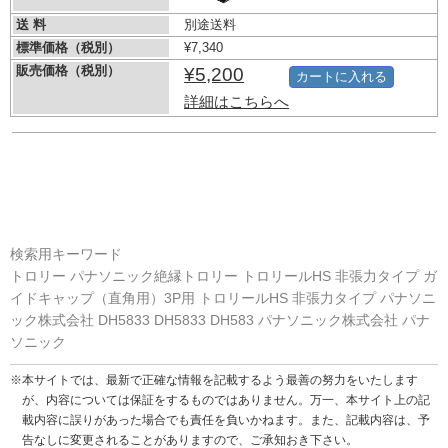
送 料
別途送料
標準価格（税別）
¥7,340
販売価格（税別）
¥5,200
カートに入れる
詳細はこちらへ
検索用キーワード
トロリー パナソニック絶縁トロリー トロリールHS 非張力タイプ ガ
イドキャップ（直角用）3P用 トロリールHS 非張力タイプ パナソニ
ック株式会社 DH5833 DH5833 DH583 パナソニック株式会社 パナ
ソニック
※本サイトでは、最新で正確な情報を記載するよう最善の努力をいたします
が、内容については保証をするものではありません。万一、本サイト上の記
載内容に誤りがあった場合でも責任を負いかねます。また、記載内容は、予
告なしに変更されることがありますので、ご承知おき下さい。