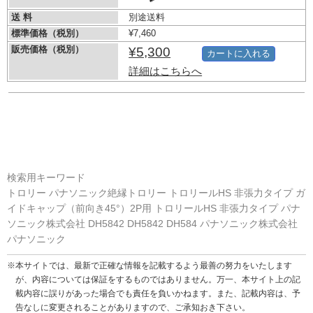
送 料
別途送料
標準価格（税別）
¥7,460
販売価格（税別）
¥5,300
カートに入れる
詳細はこちらへ
検索用キーワード
トロリー パナソニック絶縁トロリー トロリールHS 非張力タイプ ガ
イドキャップ（前向き45°）2P用 トロリールHS 非張力タイプ パナ
ソニック株式会社 DH5842 DH5842 DH584 パナソニック株式会社
パナソニック
※本サイトでは、最新で正確な情報を記載するよう最善の努力をいたします
が、内容については保証をするものではありません。万一、本サイト上の記
載内容に誤りがあった場合でも責任を負いかねます。また、記載内容は、予
告なしに変更されることがありますので、ご承知おき下さい。