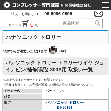
togg
nav
06-6996-0596
ご注文・お問合せ TEL：
0
カートへ
点
パナソニック トロリー
PDF
FAXでもご注文いただけます
パナソニック トロリー トロリーワイヤ ジョ
イナピン(補修部品) 300A用 取扱い一覧
※詳細仕様は
メーカサイト
でご確認ください。
※写真は参考です。お客様が選択した形式と異なる場合があります。
メーカー名
パナソニック
品名
型 式
パナソニック トロリー
DH50131