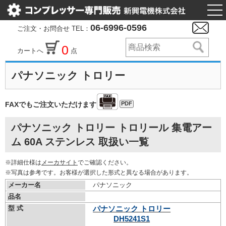
togg
nav
06-6996-0596
ご注文・お問合せ TEL：
0
カートへ
点
パナソニック トロリー
PDF
FAXでもご注文いただけます
パナソニック トロリー トロリール 集電アー
ム 60A ステンレス 取扱い一覧
※詳細仕様は
メーカサイト
でご確認ください。
※写真は参考です。お客様が選択した形式と異なる場合があります。
メーカー名
パナソニック
品名
型 式
パナソニック トロリー
DH5241S1