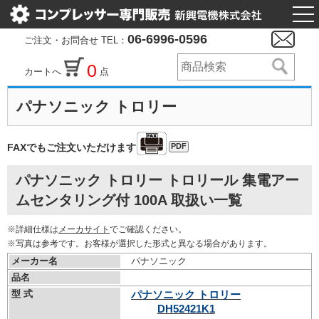
togg
nav
06-6996-0596
ご注文・お問合せ TEL：
0
カートへ
点
パナソニック トロリー
PDF
FAXでもご注文いただけます
パナソニック トロリー トロリール 集電アー
ムセンタリング付 100A 取扱い一覧
※詳細仕様は
メーカサイト
でご確認ください。
※写真は参考です。お客様が選択した形式と異なる場合があります。
メーカー名
パナソニック
品名
型 式
パナソニック トロリー
DH52421K1