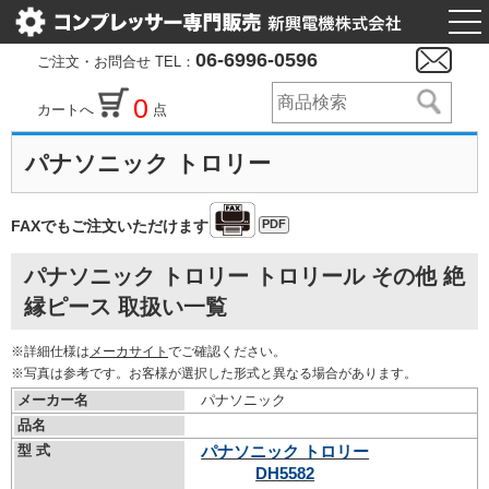
togg
nav
06-6996-0596
ご注文・お問合せ TEL：
0
カートへ
点
パナソニック トロリー
PDF
FAXでもご注文いただけます
パナソニック トロリー トロリール その他 絶
縁ピース 取扱い一覧
※詳細仕様は
メーカサイト
でご確認ください。
※写真は参考です。お客様が選択した形式と異なる場合があります。
メーカー名
パナソニック
品名
型 式
パナソニック トロリー
DH5582