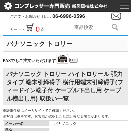
togg
nav
06-6996-0596
ご注文・お問合せ TEL：
0
カートへ
点
パナソニック トロリー
PDF
FAXでもご注文いただけます
パナソニック トロリー ハイトロリール 張力
タイプ 端末引締碍子 横行用端末引締碍子(フ
ィードイン端子付 ケーブル下出し用 ケーブ
ル横出し用) 取扱い一覧
※詳細仕様は
メーカサイト
でご確認ください。
※写真は参考です。お客様が選択した形式と異なる場合があります。
メーカー名
パナソニック
品名