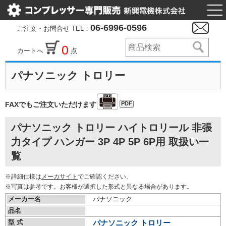
togg
nav
06-6996-0596
ご注文・お問合せ TEL：
0
カートへ
点
パナソニック トロリー
PDF
FAXでもご注文いただけます
パナソニック トロリー ハイトロリール 非張
力タイプ ハンガー 3P 4P 5P 6P用 取扱い一
覧
※詳細仕様は
メーカサイト
でご確認ください。
※写真は参考です。お客様が選択した形式と異なる場合があります。
メーカー名
パナソニック
品名
型 式
パナソニック トロリー