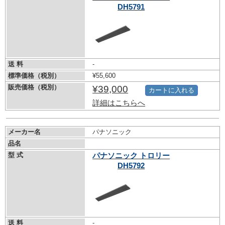
DH5791
送 料
-
標準価格（税別）
¥55,600
販売価格（税別）
¥39,000
カートに入れる
詳細はこちらへ
メーカー名
パナソニック
品名
型 式
パナソニック トロリー
DH5792
送 料
-