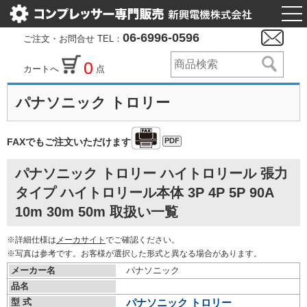
togg
nav
06-6996-0596
ご注文・お問合せ TEL：
0
カートへ
点
パナソニック トロリー
PDF
FAXでもご注文いただけます
パナソニック トロリー ハイトロリール 張力
タイプ ハイトロリール本体 3P 4P 5P 90A
10m 30m 50m 取扱い一覧
※詳細仕様は
メーカサイト
でご確認ください。
※写真は参考です。お客様が選択した形式と異なる場合があります。
メーカー名
パナソニック
品名
型 式
パナソニック トロリー