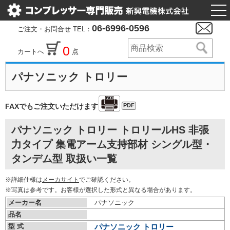
togg
nav
06-6996-0596
ご注文・お問合せ TEL：
0
カートへ
点
パナソニック トロリー
PDF
FAXでもご注文いただけます
パナソニック トロリー トロリールHS 非張
力タイプ 集電アーム支持部材 シングル型・
タンデム型 取扱い一覧
※詳細仕様は
メーカサイト
でご確認ください。
※写真は参考です。お客様が選択した形式と異なる場合があります。
メーカー名
パナソニック
品名
型 式
パナソニック トロリー