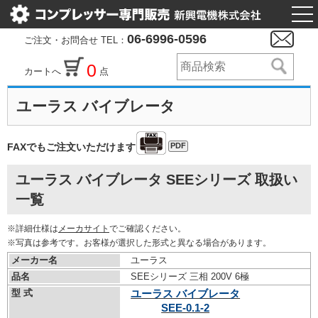
togg
nav
06-6996-0596
ご注文・お問合せ TEL：
0
カートへ
点
ユーラス バイブレータ
PDF
FAXでもご注文いただけます
ユーラス バイブレータ SEEシリーズ 取扱い
一覧
※詳細仕様は
メーカサイト
でご確認ください。
※写真は参考です。お客様が選択した形式と異なる場合があります。
メーカー名
ユーラス
品名
SEEシリーズ 三相 200V 6極
型 式
ユーラス バイブレータ
SEE-0.1-2