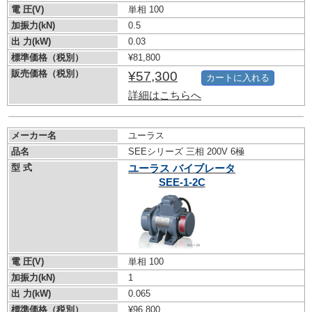
電 圧(V)
単相 100
加振力(kN)
0.5
出 力(kW)
0.03
標準価格（税別）
¥81,800
販売価格（税別）
¥57,300
カートに入れる
詳細はこちらへ
メーカー名
ユーラス
品名
SEEシリーズ 三相 200V 6極
型 式
ユーラス バイブレータ
SEE-1-2C
電 圧(V)
単相 100
加振力(kN)
1
出 力(kW)
0.065
標準価格（税別）
¥96,800