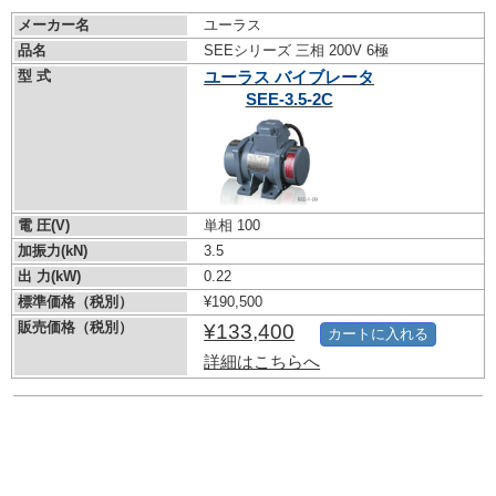
メーカー名
ユーラス
品名
SEEシリーズ 三相 200V 6極
型 式
ユーラス バイブレータ
SEE-3.5-2C
電 圧(V)
単相 100
加振力(kN)
3.5
出 力(kW)
0.22
標準価格（税別）
¥190,500
販売価格（税別）
¥133,400
カートに入れる
詳細はこちらへ