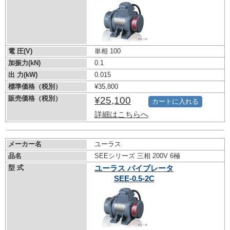
電 圧(V)
単相 100
加振力(kN)
0.1
出 力(kW)
0.015
標準価格（税別）
¥35,800
販売価格（税別）
¥25,100
カートに入れる
詳細はこちらへ
メーカー名
ユーラス
品名
SEEシリーズ 三相 200V 6極
型 式
ユーラス バイブレータ
SEE-0.5-2C